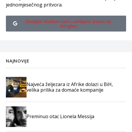
jednomjesečnog pritvora.
Dodajte Visokoin.com u omiljene izvore na
Googleu
NAJNOVIJE
Najveća željezara iz Afrike dolazi u BiH,
velika prilika za domaće kompanije
Preminuo otac Lionela Messija