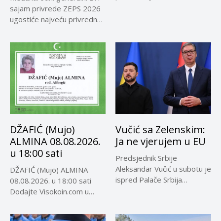
Rosariju...
sajam privrede ZEPS 2026
ugostiće najveću privrednu
delegaciju iz...
DŽAFIĆ (Mujo)
Vučić sa Zelenskim:
ALMINA 08.08.2026.
Ja ne vjerujem u EU
u 18:00 sati
Predsjednik Srbije
Aleksandar Vučić u subotu je
DŽAFIĆ (Mujo) ALMINA
ispred Palače Srbija
08.08.2026. u 18:00 sati
dočekao predsjednika...
Dodajte Visokoin.com u
omiljene izvore...