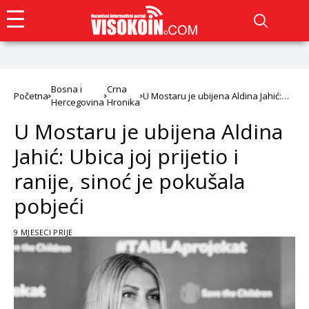
Bosna i
Crna
Početna
U Mostaru je ubijena Aldina Jahić:
Hercegovina
Hronika
Ubica joj prijetio i ranije, sinoć je
pokušala pobjeći
U Mostaru je ubijena Aldina
Jahić: Ubica joj prijetio i
ranije, sinoć je pokušala
pobjeći
9 MJESECI PRIJE