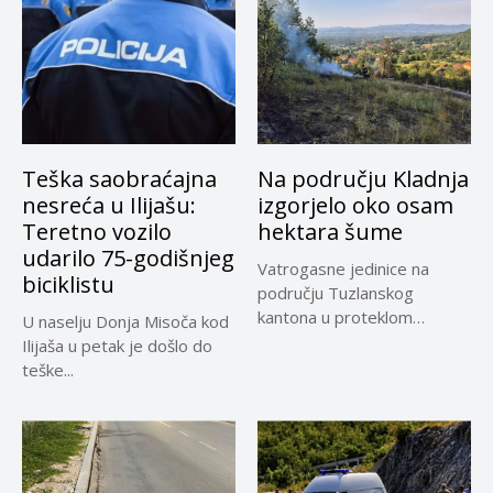
Teška saobraćajna
Na području Kladnja
nesreća u Ilijašu:
izgorjelo oko osam
Teretno vozilo
hektara šume
udarilo 75-godišnjeg
Vatrogasne jedinice na
biciklistu
području Tuzlanskog
kantona u proteklom
U naselju Donja Misoča kod
periodu imale su više...
Ilijaša u petak je došlo do
teške...