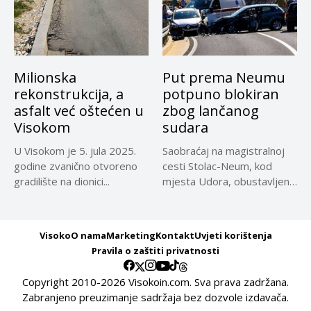
Milionska
Put prema Neumu
rekonstrukcija, a
potpuno blokiran
asfalt već oštećen u
zbog lančanog
Visokom
sudara
U Visokom je 5. jula 2025.
Saobraćaj na magistralnoj
godine zvanično otvoreno
cesti Stolac-Neum, kod
gradilište na dionici...
mjesta Udora, obustavljen
zbog nezgode, saopćeno...
Visoko
O nama
Marketing
Kontakt
Uvjeti korištenja
Pravila o zaštiti privatnosti
Copyright 2010-2026 Visokoin.com. Sva prava zadržana.
Zabranjeno preuzimanje sadržaja bez dozvole izdavača.