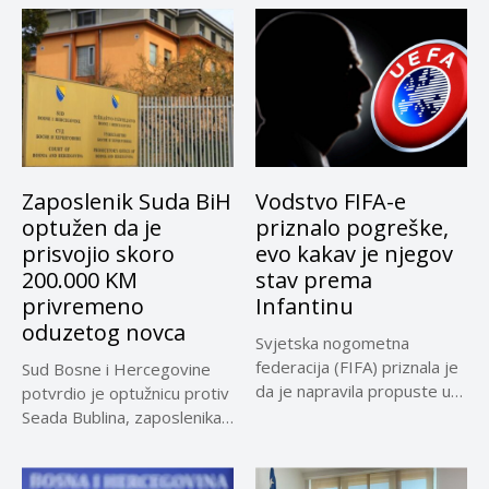
Zaposlenik Suda BiH
Vodstvo FIFA-e
optužen da je
priznalo pogreške,
prisvojio skoro
evo kakav je njegov
200.000 KM
stav prema
privremeno
Infantinu
oduzetog novca
Svjetska nogometna
federacija (FIFA) priznala je
Sud Bosne i Hercegovine
da je napravila propuste u
potvrdio je optužnicu protiv
vezi...
Seada Bublina, zaposlenika
Suda...