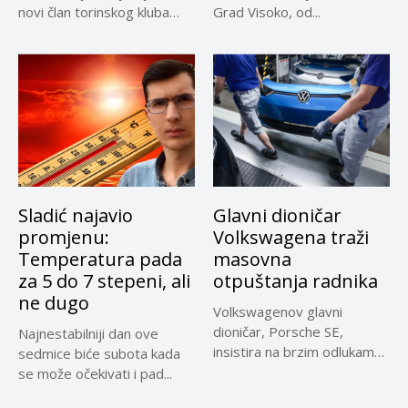
novi član torinskog kluba
Grad Visoko, od...
Kerim...
Sladić najavio
Glavni dioničar
promjenu:
Volkswagena traži
Temperatura pada
masovna
za 5 do 7 stepeni, ali
otpuštanja radnika
ne dugo
Volkswagenov glavni
dioničar, Porsche SE,
Najnestabilniji dan ove
insistira na brzim odlukama
sedmice biće subota kada
u sporu oko...
se može očekivati i pad...