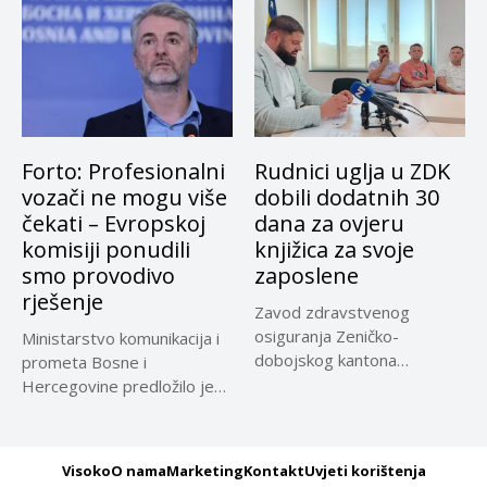
Forto: Profesionalni
Rudnici uglja u ZDK
vozači ne mogu više
dobili dodatnih 30
čekati – Evropskoj
dana za ovjeru
komisiji ponudili
knjižica za svoje
smo provodivo
zaposlene
rješenje
Zavod zdravstvenog
osiguranja Zeničko-
Ministarstvo komunikacija i
dobojskog kantona
prometa Bosne i
omogućio je dodatni rok od
Hercegovine predložilo je
30 dana...
Evropskoj komisiji
privremeno...
Visoko
O nama
Marketing
Kontakt
Uvjeti korištenja