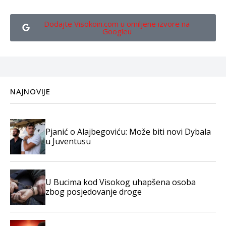
Dodajte Visokoin.com u omiljene izvore na
Googleu
NAJNOVIJE
Pjanić o Alajbegoviću: Može biti novi Dybala
u Juventusu
U Bucima kod Visokog uhapšena osoba
zbog posjedovanje droge