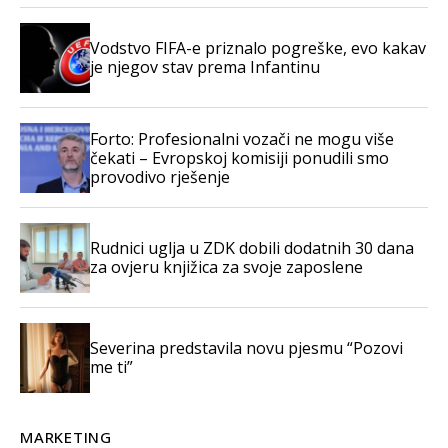
Vodstvo FIFA-e priznalo pogreške, evo kakav
je njegov stav prema Infantinu
Forto: Profesionalni vozači ne mogu više
čekati – Evropskoj komisiji ponudili smo
provodivo rješenje
Rudnici uglja u ZDK dobili dodatnih 30 dana
za ovjeru knjižica za svoje zaposlene
Severina predstavila novu pjesmu “Pozovi
me ti”
MARKETING