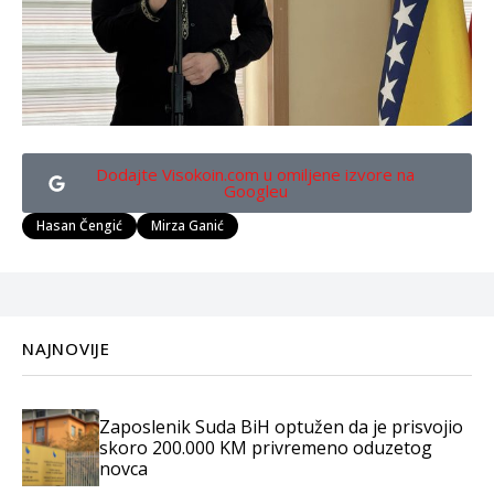
Dodajte Visokoin.com u omiljene izvore na
Googleu
Hasan Čengić
Mirza Ganić
NAJNOVIJE
Zaposlenik Suda BiH optužen da je prisvojio
skoro 200.000 KM privremeno oduzetog
novca