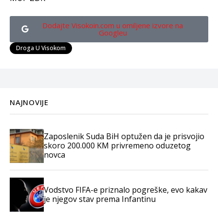
Dodajte Visokoin.com u omiljene izvore na
Googleu
Droga U Visokom
NAJNOVIJE
Zaposlenik Suda BiH optužen da je prisvojio
skoro 200.000 KM privremeno oduzetog
novca
Vodstvo FIFA-e priznalo pogreške, evo kakav
je njegov stav prema Infantinu