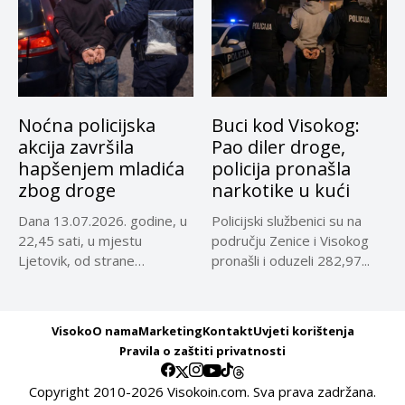
Noćna policijska
Buci kod Visokog:
akcija završila
Pao diler droge,
hapšenjem mladića
policija pronašla
zbog droge
narkotike u kući
Dana 13.07.2026. godine, u
Policijski službenici su na
22,45 sati, u mjestu
području Zenice i Visokog
Ljetovik, od strane
pronašli i oduzeli 282,97...
službenika...
Visoko
O nama
Marketing
Kontakt
Uvjeti korištenja
Pravila o zaštiti privatnosti
Copyright 2010-2026 Visokoin.com. Sva prava zadržana.