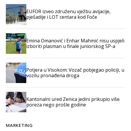
EUFOR izveo združenu vježbu avijacije,
pješadije i LOT centara kod Foče
Emina Omanović i Enhar Mahmić nisu uspjeli
izboriti plasman u finale juniorskog SP-a
Potjera u Visokom: Vozač pobjegao policiji, u
vozilu pronađena droga
Kantonalni ured Zenica jedini prikupio više
poreza nego prošle godine
MARKETING