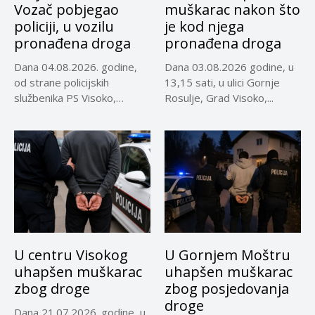
Vozač pobjegao
muškarac nakon što
policiji, u vozilu
je kod njega
pronađena droga
pronađena droga
Dana 04.08.2026. godine,
Dana 03.08.2026 godine, u
od strane policijskih
13,15 sati, u ulici Gornje
službenika PS Visoko,
Rosulje, Grad Visoko,...
uočeno je lice...
U centru Visokog
U Gornjem Moštru
uhapšen muškarac
uhapšen muškarac
zbog droge
zbog posjedovanja
droge
Dana 21.07.2026. godine, u