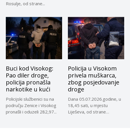
službenika...
Rosulje, od strane...
Buci kod Visokog:
Policija u Visokom
Pao diler droge,
privela muškarca,
policija pronašla
zbog posjedovanje
narkotike u kući
droge
Policijski službenici su na
Dana 05.07.2026.godine, u
području Zenice i Visokog
18,45 sati, u mjestu
pronašli i oduzeli 282,97...
Liješeva, od strane
službenika Policijske...