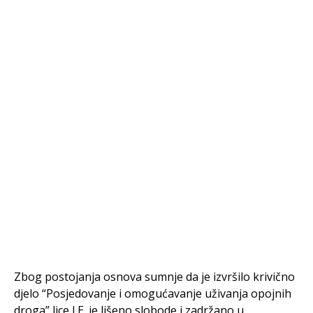
Zbog postojanja osnova sumnje da je izvršilo krivično
djelo “Posjedovanje i omogućavanje uživanja opojnih
droga” lice I.E. je lišeno slobode i zadržano u