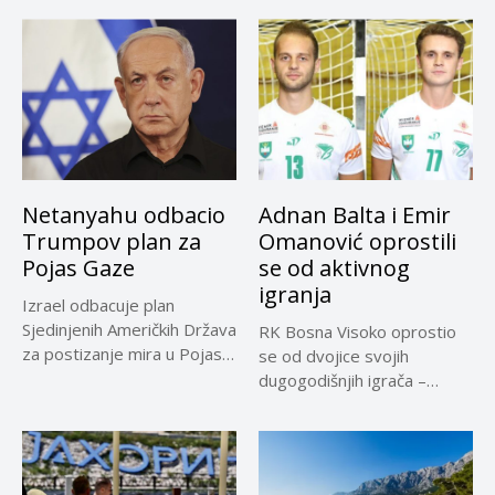
izvore...
Netanyahu odbacio
Adnan Balta i Emir
Trumpov plan za
Omanović oprostili
Pojas Gaze
se od aktivnog
igranja
Izrael odbacuje plan
Sjedinjenih Američkih Država
RK Bosna Visoko oprostio
za postizanje mira u Pojasu
se od dvojice svojih
Gaze,...
dugogodišnjih igrača –
Adnana...