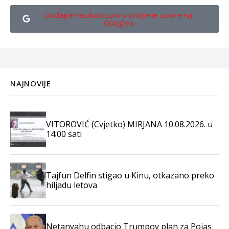
Dodajte Visokoin.com u omiljene izvore na
Googleu
NAJNOVIJE
VITOROVIĆ (Cvjetko) MIRJANA 10.08.2026. u
14:00 sati
Tajfun Delfin stigao u Kinu, otkazano preko
hiljadu letova
Netanyahu odbacio Trumpov plan za Pojas