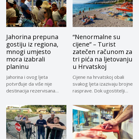
Jahorina prepuna
“Nenormalne su
gostiju iz regiona,
cijene” – Turist
mnogi umjesto
zatečen računom za
mora izabrali
tri pića na ljetovanju
planinu
u Hrvatskoj
Jahorina i ovog ljeta
Cijene na hrvatskoj obali
potvrđuje da više nije
svakog ljeta izazivaju brojne
destinacija rezervisana
rasprave. Dok ugostitelji
samo za...
upozoravaju...