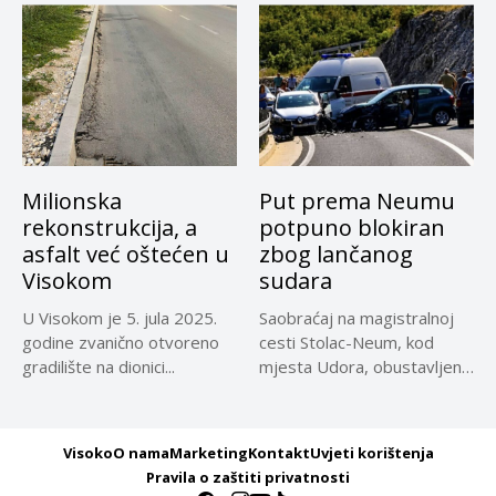
Milionska
Put prema Neumu
rekonstrukcija, a
potpuno blokiran
asfalt već oštećen u
zbog lančanog
Visokom
sudara
U Visokom je 5. jula 2025.
Saobraćaj na magistralnoj
godine zvanično otvoreno
cesti Stolac-Neum, kod
gradilište na dionici...
mjesta Udora, obustavljen
zbog nezgode, saopćeno...
Visoko
O nama
Marketing
Kontakt
Uvjeti korištenja
Pravila o zaštiti privatnosti