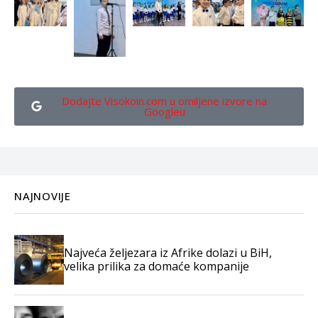
Dodajte Visokoin.com u omiljene izvore na
Googleu
NAJNOVIJE
Najveća željezara iz Afrike dolazi u BiH,
velika prilika za domaće kompanije