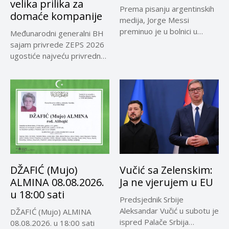
velika prilika za
Prema pisanju argentinskih
domaće kompanije
medija, Jorge Messi
preminuo je u bolnici u
Međunarodni generalni BH
Rosariju...
sajam privrede ZEPS 2026
ugostiće najveću privrednu
delegaciju iz...
DŽAFIĆ (Mujo)
Vučić sa Zelenskim:
ALMINA 08.08.2026.
Ja ne vjerujem u EU
u 18:00 sati
Predsjednik Srbije
Aleksandar Vučić u subotu je
DŽAFIĆ (Mujo) ALMINA
ispred Palače Srbija
08.08.2026. u 18:00 sati