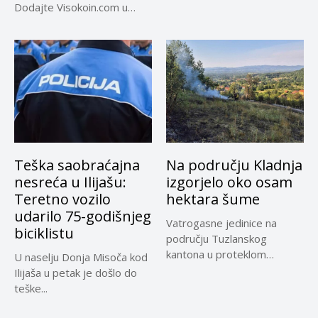
dočekao predsjednika...
Dodajte Visokoin.com u
omiljene izvore...
Teška saobraćajna
Na području Kladnja
nesreća u Ilijašu:
izgorjelo oko osam
Teretno vozilo
hektara šume
udarilo 75-godišnjeg
Vatrogasne jedinice na
biciklistu
području Tuzlanskog
kantona u proteklom
U naselju Donja Misoča kod
periodu imale su više...
Ilijaša u petak je došlo do
teške...