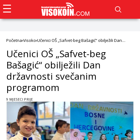
Početna
Visoko
Učenici OŠ „Safvet-beg Bašagić“ obilježili Dan
državnosti svečanim programom
Učenici OŠ „Safvet-beg
Bašagić“ obilježili Dan
državnosti svečanim
programom
9 MJESECI PRIJE