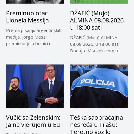
Preminuo otac
DŽAFIĆ (Mujo)
Lionela Messija
ALMINA 08.08.2026.
u 18:00 sati
Prema pisanju argentinskih
medija, Jorge Messi
DŽAFIĆ (Mujo) ALMINA
preminuo je u bolnici u
08.08.2026. u 18:00 sati
Rosariju...
Dodajte Visokoin.com u
omiljene izvore...
Vučić sa Zelenskim:
Teška saobraćajna
Ja ne vjerujem u EU
nesreća u Ilijašu:
Teretno vozilo