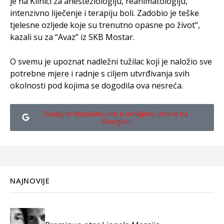
je na Klinici za anesteziologiju, reanimatologiju,
intenzivno liječenje i terapiju boli. Zadobio je teške
tjelesne ozljede koje su trenutno opasne po život”,
kazali su za “Avaz” iz SKB Mostar.
O svemu je upoznat nadležni tužilac koji je naložio sve
potrebne mjere i radnje s ciljem utvrđivanja svih
okolnosti pod kojima se dogodila ova nesreća.
Dodajte Visokoin.com u omiljene izvore na
Googleu
NAJNOVIJE