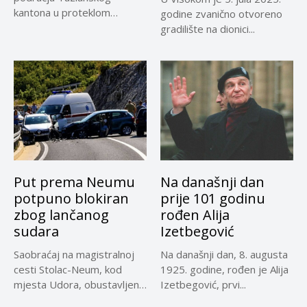
kantona u proteklom
godine zvanično otvoreno
periodu imale su više...
gradilište na dionici...
Put prema Neumu
Na današnji dan
potpuno blokiran
prije 101 godinu
zbog lančanog
rođen Alija
sudara
Izetbegović
Saobraćaj na magistralnoj
Na današnji dan, 8. augusta
cesti Stolac-Neum, kod
1925. godine, rođen je Alija
mjesta Udora, obustavljen
Izetbegović, prvi...
zbog nezgode, saopćeno...