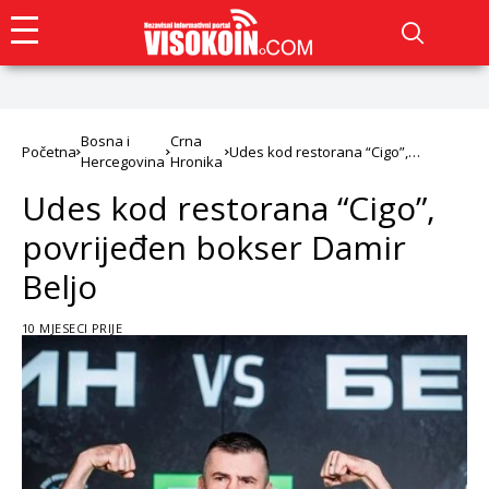
Bosna i
Crna
Početna
Udes kod restorana “Cigo”,
Hercegovina
Hronika
povrijeđen bokser Damir Beljo
Udes kod restorana “Cigo”,
povrijeđen bokser Damir
Beljo
10 MJESECI PRIJE