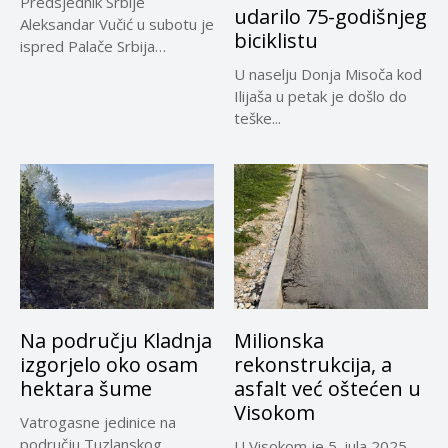
Predsjednik Srbije
udarilo 75-godišnjeg
Aleksandar Vučić u subotu je
biciklistu
ispred Palače Srbija
dočekao predsjednika...
U naselju Donja Misoča kod
Ilijaša u petak je došlo do
teške...
Na području Kladnja
Milionska
izgorjelo oko osam
rekonstrukcija, a
hektara šume
asfalt već oštećen u
Visokom
Vatrogasne jedinice na
području Tuzlanskog
U Visokom je 5. jula 2025.