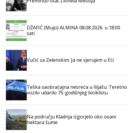
Preminuo otac Lionela Messija
DŽAFIĆ (Mujo) ALMINA 08.08.2026. u 18:00
sati
Vučić sa Zelenskim: Ja ne vjerujem u EU
Teška saobraćajna nesreća u Ilijašu: Teretno
vozilo udarilo 75-godišnjeg biciklistu
Na području Kladnja izgorjelo oko osam
hektara šume