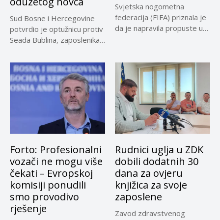
oduzetog novca
Svjetska nogometna
federacija (FIFA) priznala je
Sud Bosne i Hercegovine
da je napravila propuste u
potvrdio je optužnicu protiv
vezi...
Seada Bublina, zaposlenika
Suda...
Forto: Profesionalni
Rudnici uglja u ZDK
vozači ne mogu više
dobili dodatnih 30
čekati – Evropskoj
dana za ovjeru
komisiji ponudili
knjižica za svoje
smo provodivo
zaposlene
rješenje
Zavod zdravstvenog