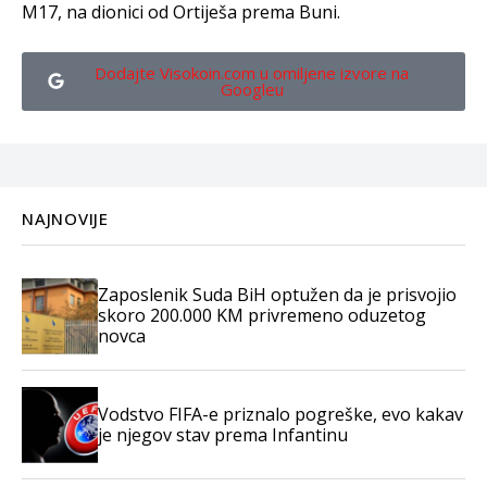
M17, na dionici od Ortiješa prema Buni.
Dodajte Visokoin.com u omiljene izvore na
Googleu
NAJNOVIJE
Zaposlenik Suda BiH optužen da je prisvojio
skoro 200.000 KM privremeno oduzetog
novca
Vodstvo FIFA-e priznalo pogreške, evo kakav
je njegov stav prema Infantinu