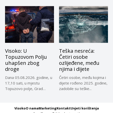
reprezentativci...
Visoko: U
Teška nesreća:
Topuzovom Polju
Četiri osobe
uhapšen zbog
ozlijeđene, među
droge
njima i dijete
Dana 05.08.2026. godine, u
Četiri osobe, među kojima i
17,10 sati, u mjestu
dijete rođeno 2025. godine,
Topuzovo polje, Grad
zadobile su teške...
Visoko,...
Visoko
O nama
Marketing
Kontakt
Uvjeti korištenja