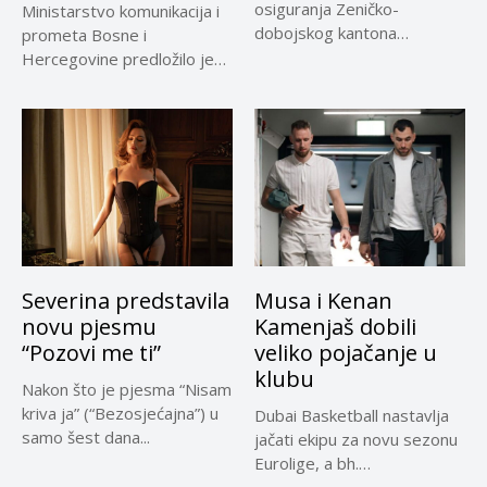
osiguranja Zeničko-
Ministarstvo komunikacija i
dobojskog kantona
prometa Bosne i
omogućio je dodatni rok od
Hercegovine predložilo je
30 dana...
Evropskoj komisiji
privremeno...
Severina predstavila
Musa i Kenan
novu pjesmu
Kamenjaš dobili
“Pozovi me ti”
veliko pojačanje u
klubu
Nakon što je pjesma “Nisam
kriva ja” (“Bezosjećajna”) u
Dubai Basketball nastavlja
samo šest dana...
jačati ekipu za novu sezonu
Eurolige, a bh.