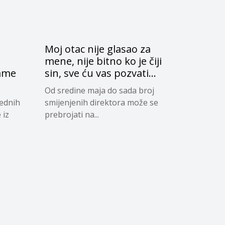
Moj otac nije glasao za
mene, nije bitno ko je čiji
Rame
sin, sve ću vas pozvati…
Od sredine maja do sada broj
jednih
smijenjenih direktora može se
 iz
prebrojati na...