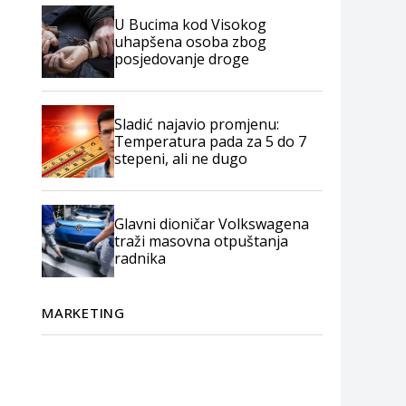
U Bucima kod Visokog
uhapšena osoba zbog
posjedovanje droge
Sladić najavio promjenu:
Temperatura pada za 5 do 7
stepeni, ali ne dugo
Glavni dioničar Volkswagena
traži masovna otpuštanja
radnika
MARKETING