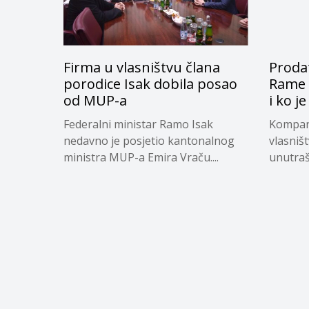
Firma u vlasništvu člana
Proda
porodice Isak dobila posao
Rame 
od MUP-a
i ko j
Federalni ministar Ramo Isak
Kompani
nedavno je posjetio kantonalnog
vlasniš
ministra MUP-a Emira Vraču....
unutraš