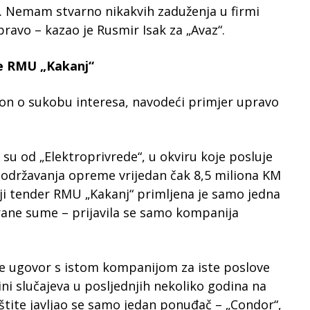
i. Nemam stvarno nikakvih zaduženja u firmi
avo – kazao je Rusmir Isak za „Avaz“.
e RMU „Kakanj“
akon o sukobu interesa, navodeći primjer upravo
su od „Elektroprivrede“, u okviru koje posluje
i održavanja opreme vrijedan čak 8,5 miliona KM
ji tender RMU „Kakanj“ primljena je samo jedna
rane sume – prijavila se samo kompanija
je ugovor s istom kompanijom za iste poslove
ini slučajeva u posljednjih nekoliko godina na
tite javljao se samo jedan ponuđač – „Condor“,