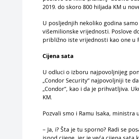
2019. do skoro 800 hiljada KM u no
U posljednjih nekoliko godina samo
višemilionske vrijednosti. Poslove dob
približno iste vrijednosti kao one u
Cijena sata
U odluci o izboru najpovoljnijeg pon
„Condor Security“ najpovoljniji te d
„Condor“, kao i da je prihvatljiva. 
KM.
Pozvali smo i Ramu Isaka, ministra 
– Ja, i? Šta je tu sporno? Radi se pos
ispod cijene, jer je veća cijena sata