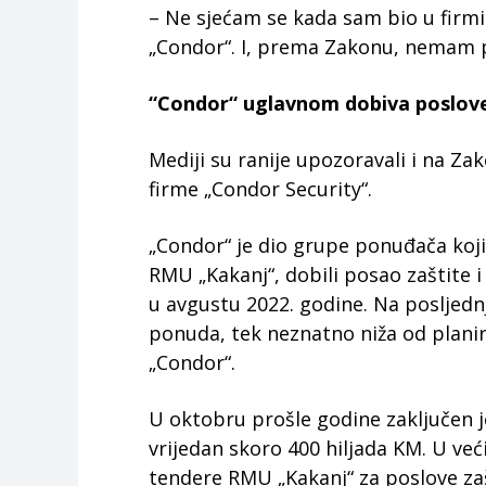
– Ne sjećam se kada sam bio u firm
„Condor“. I, prema Zakonu, nemam pr
“Condor“ uglavnom dobiva poslov
Mediji su ranije upozoravali i na Z
firme „Condor Security“.
„Condor“ je dio grupe ponuđača koji 
RMU „Kakanj“, dobili posao zaštite 
u avgustu 2022. godine. Na posljedn
ponuda, tek neznatno niža od plani
„Condor“.
U oktobru prošle godine zaključen 
vrijedan skoro 400 hiljada KM. U već
tendere RMU „Kakanj“ za poslove zaš