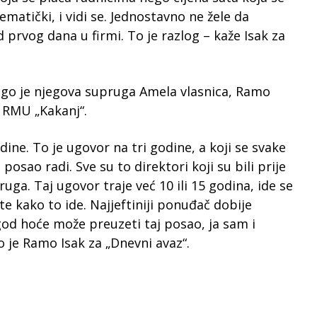
matički, i vidi se. Jednostavno ne žele da
od prvog dana u firmi. To je razlog – kaže Isak za
 nego je njegova supruga Amela vlasnica, Ramo
 RMU „Kakanj“.
dine. To je ugovor na tri godine, a koji se svake
posao radi. Sve su to direktori koji su bili prije
uga. Taj ugovor traje već 10 ili 15 godina, ide se
ate kako to ide. Najjeftiniji ponuđač dobije
god hoće može preuzeti taj posao, ja sam i
o je Ramo Isak za „Dnevni avaz“.