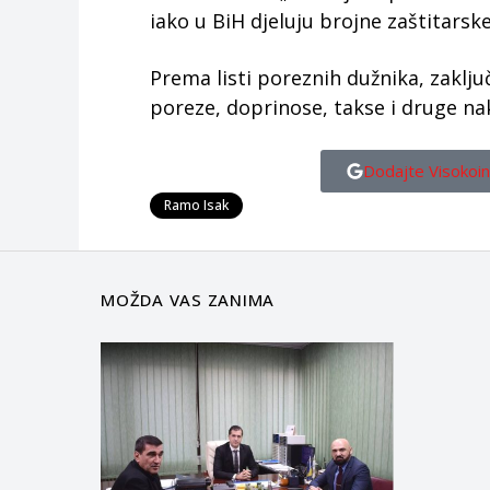
iako u BiH djeluju brojne zaštitarske
Prema listi poreznih dužnika, zaklj
poreze, doprinose, takse i druge na
Dodajte Visokoin
Ramo Isak
MOŽDA VAS ZANIMA