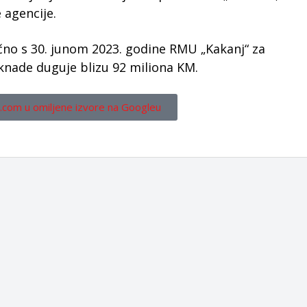
 agencije.
učno s 30. junom 2023. godine RMU „Kakanj“ za
knade duguje blizu 92 miliona KM.
.com u omiljene izvore na Googleu