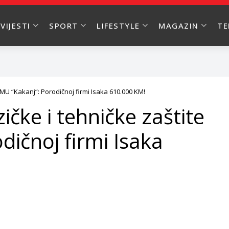
VIJESTI
SPORT
LIFESTYLE
MAGAZIN
T
RMU “Kakanj“: Porodičnoj firmi Isaka 610.000 KM!
ičke i tehničke zaštite
dičnoj firmi Isaka