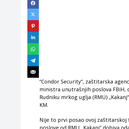
“Condor Security“, zaštitarska agenc
ministra unutrašnjih poslova FBiH, d
Rudniku mrkog uglja (RMU) „Kakanj“ 
KM.
Nije to prvi posao ovoj zaštitarskoj
poslove od RMU „Kakanj“ dobiva odavn