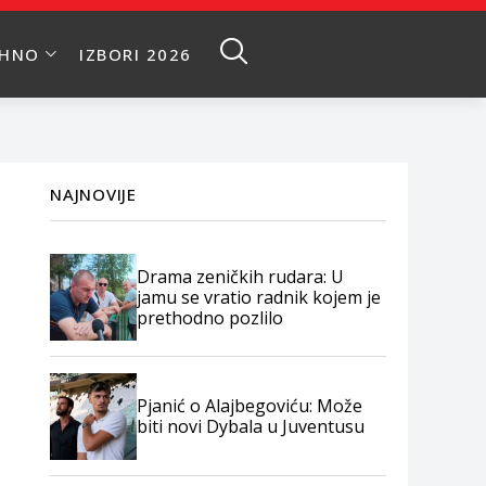
EHNO
IZBORI 2026
NAJNOVIJE
Drama zeničkih rudara: U
jamu se vratio radnik kojem je
prethodno pozlilo
Pjanić o Alajbegoviću: Može
biti novi Dybala u Juventusu