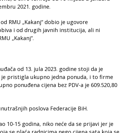
vembru 2021. godine.
 od RMU „Kakanj“ dobio je ugovore
iva i od drugih javnih institucija, ali ni
 RMU „Kakanj“.
uđača od 13. jula 2023. godine stoji da je
a je pristigla ukupno jedna ponuda, i to firme
Ukupno ponuđena cijena bez PDV-a je 609.520,80
unutrašnjih poslova Federacije BiH.
ao 10-15 godina, niko neće da se prijavi jer je
 koja se plaća radnicima nego cijena sata koja se