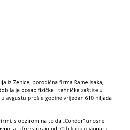
ija iz Zenice, porodična firma Rame Isaka,
obila je posao fizičke i tehničke zaštite u
u avgustu prošle godine vrijedan 610 hiljada
 firmi, s obzirom na to da „Condor“ unosne
o, a cifre variraju od 70 hiljada u januaru