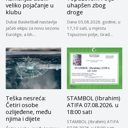
veliko pojačanje u
uhapšen zbog
klubu
droge
Dubai Basketball nastavlja
Dana 05.08.2026. godine, u
jačati ekipu za novu sezonu
17,10 sati, u mjestu
Eurolige, a bh.
Topuzovo polje, Grad
reprezentativci...
Visoko,...
Teška nesreća:
STAMBOL (Ibrahim)
Četiri osobe
ATIFA 07.08.2026. u
ozlijeđene, među
18:00 sati
njima i dijete
STAMBOL (Ibrahim) ATIFA
07.08.2026. u 18:00 sati