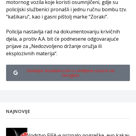
motornog vozila koje koristi osumnjičeni, gdje su
policijski službenici pronašli i jednu ručnu bombu tzv.
“kašikaru”, kao i gasni pištolj marke “Zoraki”.
Policija nastavlja rad na dokumentovanju krivičnih
djela, a protiv A.A. bit će podnesene odgovarajuće
prijave za „Nedozvoljeno držanje oružja ili
eksplozivnih materija“.
Dodajte Visokoin.com u omiljene izvore na
Googleu
NAJNOVIJE
Vodstvo FIFA-e priznalo pogreške, evo kakav