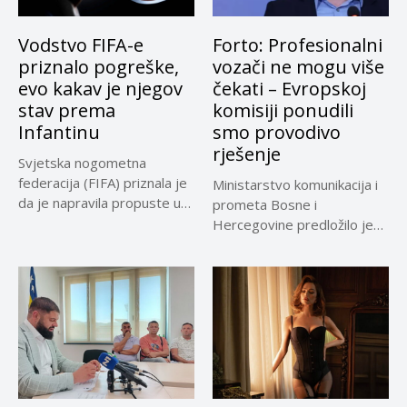
Vodstvo FIFA-e
Forto: Profesionalni
priznalo pogreške,
vozači ne mogu više
evo kakav je njegov
čekati – Evropskoj
stav prema
komisiji ponudili
Infantinu
smo provodivo
rješenje
Svjetska nogometna
federacija (FIFA) priznala je
Ministarstvo komunikacija i
da je napravila propuste u
prometa Bosne i
vezi...
Hercegovine predložilo je
Evropskoj komisiji
privremeno...