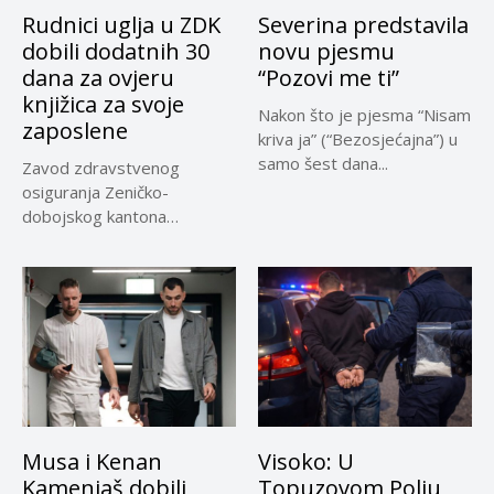
Rudnici uglja u ZDK
Severina predstavila
dobili dodatnih 30
novu pjesmu
dana za ovjeru
“Pozovi me ti”
knjižica za svoje
Nakon što je pjesma “Nisam
zaposlene
kriva ja” (“Bezosjećajna”) u
samo šest dana...
Zavod zdravstvenog
osiguranja Zeničko-
dobojskog kantona
omogućio je dodatni rok od
30 dana...
Musa i Kenan
Visoko: U
Kamenjaš dobili
Topuzovom Polju