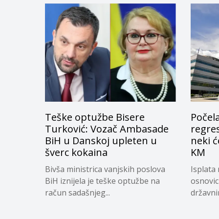
Teške optužbe Bisere
Počela
Turković: Vozač Ambasade
regres
BiH u Danskoj upleten u
neki ć
šverc kokaina
KM
Bivša ministrica vanjskih poslova
Isplata 
BiH iznijela je teške optužbe na
osnovic
račun sadašnjeg...
državnim