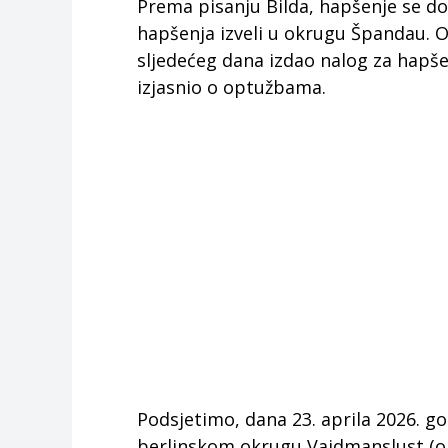
Prema pisanju Bilda, hapšenje se dogo
hapšenja izveli u okrugu Špandau. Os
sljedećeg dana izdao nalog za hapšen
izjasnio o optužbama.
Podsjetimo, dana 23. aprila 2026. go
berlinskom okrugu Vajdmanslust (op