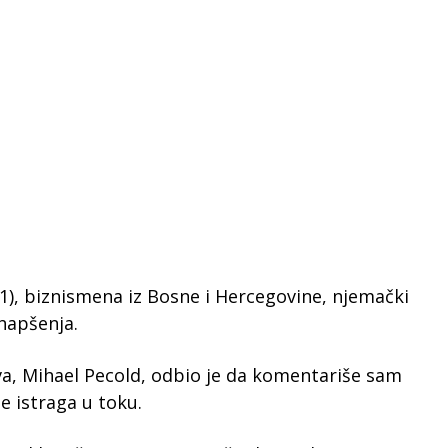
51), biznismena iz Bosne i Hercegovine, njemački
 hapšenja.
va, Mihael Pecold, odbio je da komentariše sam
je istraga u toku.