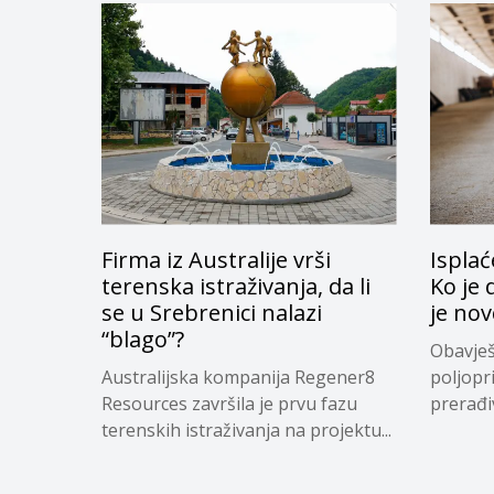
Firma iz Australije vrši
Isplać
terenska istraživanja, da li
Ko je 
se u Srebrenici nalazi
je nov
“blago”?
Obavješ
Australijska kompanija Regener8
poljopr
Resources završila je prvu fazu
prerađi
terenskih istraživanja na projektu...
koji su...