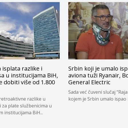
 isplata razlike i
Srbin koji je umalo isp
a u institucijama BiH,
aviona tuži Ryanair, B
e dobiti više od 1.800
General Electric
Sada već čuveni slučaj “Raja
retroaktivne razlike u
kojem je Srbin umalo ispao iz
i za plate službenicima u
 institucijama BiH...