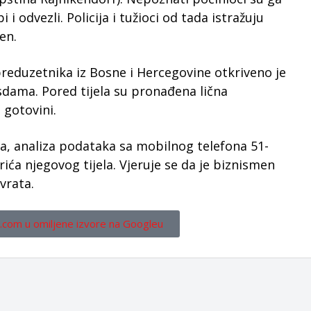
 i odvezli. Policija i tužioci od tada istražuju
en.
preduzetnika iz Bosne i Hercegovine otkriveno je
dama. Pored tijela su pronađena lična
 gotovini.
ora, analiza podataka sa mobilnog telefona 51-
rića njegovog tijela. Vjeruje se da je biznismen
vrata.
.com u omiljene izvore na Googleu