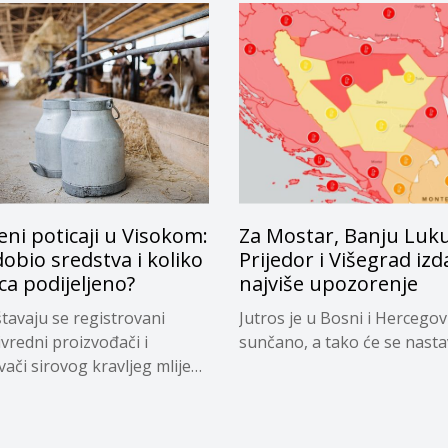
eni poticaji u Visokom:
Za Mostar, Banju Luku
dobio sredstva i koliko
Prijedor i Višegrad izd
ca podijeljeno?
najviše upozorenje
tavaju se registrovani
Jutros je u Bosni i Hercegov
ivredni proizvođači i
sunčano, a tako će se nastavi
vači sirovog kravljeg mlijeka