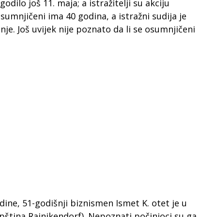
dilo još 11. maja; a istražitelji su akciju
umnjičeni ima 40 godina, a istražni sudija je
je. Još uvijek nije poznato da li se osumnjičeni
dine, 51-godišnji biznismen Ismet K. otet je u
ština Rajnikendorf). Nepoznati počinioci su ga