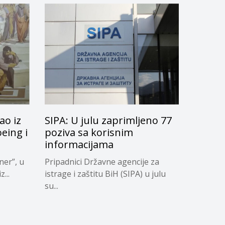
ao iz
SIPA: U julu zaprimljeno 77
oeing i
poziva sa korisnim
informacijama
ner”, u
Pripadnici Državne agencije za
...
istrage i zaštitu BiH (SIPA) u julu
su...