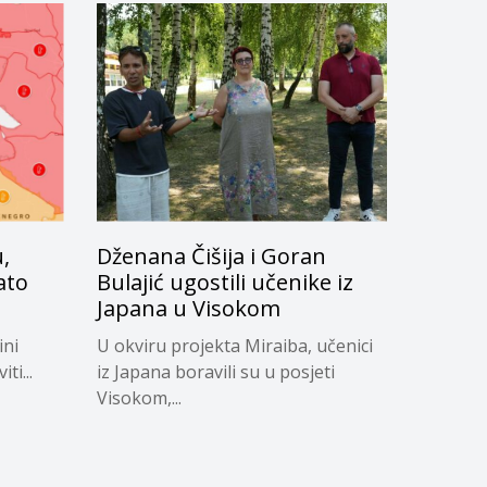
,
Dženana Čišija i Goran
ato
Bulajić ugostili učenike iz
Japana u Visokom
ini
U okviru projekta Miraiba, učenici
ti...
iz Japana boravili su u posjeti
Visokom,...