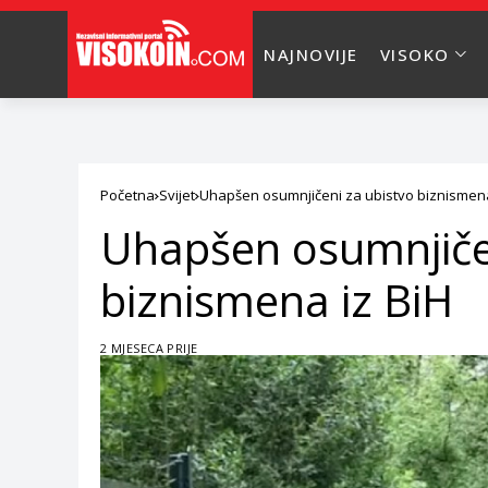
NAJNOVIJE
VISOKO
Početna
Svijet
Uhapšen osumnjičeni za ubistvo biznismena
Uhapšen osumnjiče
biznismena iz BiH
2 MJESECA PRIJE