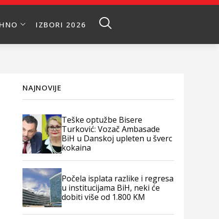
EHNO
IZBORI 2026
NAJNOVIJE
Teške optužbe Bisere
Turković: Vozač Ambasade
BiH u Danskoj upleten u šverc
kokaina
Počela isplata razlike i regresa
u institucijama BiH, neki će
dobiti više od 1.800 KM