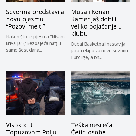
Severina predstavila
Musa i Kenan
novu pjesmu
Kamenjaš dobili
“Pozovi me ti”
veliko pojačanje u
klubu
Nakon što je pjesma “Nisam
kriva ja” (“Bezosjećajna”) u
Dubai Basketball nastavlja
samo šest dana...
jačati ekipu za novu sezonu
Eurolige, a bh.
reprezentativci...
Visoko: U
Teška nesreća:
Topuzovom Polju
Četiri osobe