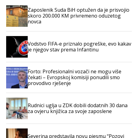
Zaposlenik Suda BiH optužen da je prisvojio
skoro 200.000 KM privremeno oduzetog
novca
Vodstvo FIFA-e priznalo pogreške, evo kakav
je njegov stav prema Infantinu
Forto: Profesionalni vozači ne mogu više
čekati – Evropskoj komisiji ponudili smo
provodivo rješenje
Rudnici uglja u ZDK dobili dodatnih 30 dana
za ovjeru knjižica za svoje zaposlene
Severina predstavila novu pjesmu “Pozovi