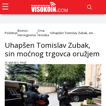
Bosna i
Crna
Početna
Uhapšen Tomislav Zubak, sin
Hercegovina
Hronika
moćnog trgovca oružjem
Uhapšen Tomislav Zubak,
sin moćnog trgovca oružjem
10 MJESECI PRIJE