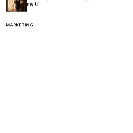
me ti”
MARKETING