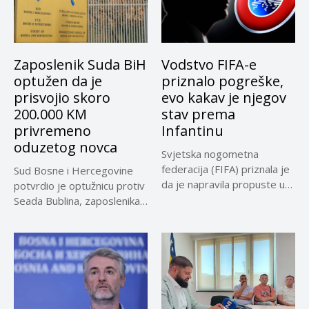
Zaposlenik Suda BiH
Vodstvo FIFA-e
optužen da je
priznalo pogreške,
prisvojio skoro
evo kakav je njegov
200.000 KM
stav prema
privremeno
Infantinu
oduzetog novca
Svjetska nogometna
federacija (FIFA) priznala je
Sud Bosne i Hercegovine
da je napravila propuste u
potvrdio je optužnicu protiv
vezi...
Seada Bublina, zaposlenika
Suda...