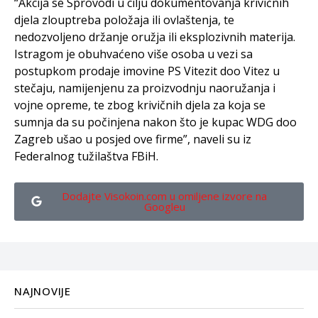
“Akcija se Sprovodi u cilju dokumentovanja krivičnih
djela zlouptreba položaja ili ovlaštenja, te
nedozvoljeno držanje oružja ili eksplozivnih materija.
Istragom je obuhvaćeno više osoba u vezi sa
postupkom prodaje imovine PS Vitezit doo Vitez u
stečaju, namijenjenu za proizvodnju naoružanja i
vojne opreme, te zbog krivičnih djela za koja se
sumnja da su počinjena nakon što je kupac WDG doo
Zagreb ušao u posjed ove firme”, naveli su iz
Federalnog tužilaštva FBiH.
Dodajte Visokoin.com u omiljene izvore na
Googleu
NAJNOVIJE