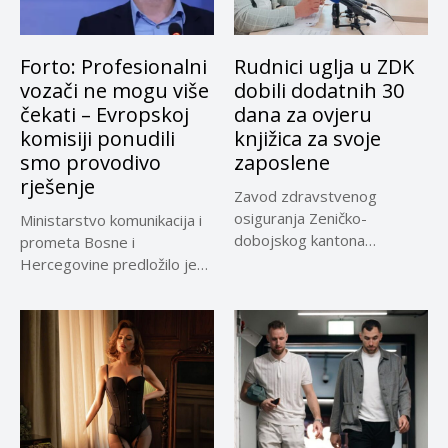
Forto: Profesionalni
Rudnici uglja u ZDK
vozači ne mogu više
dobili dodatnih 30
čekati – Evropskoj
dana za ovjeru
komisiji ponudili
knjižica za svoje
smo provodivo
zaposlene
rješenje
Zavod zdravstvenog
osiguranja Zeničko-
Ministarstvo komunikacija i
dobojskog kantona
prometa Bosne i
omogućio je dodatni rok od
Hercegovine predložilo je
30 dana...
Evropskoj komisiji
privremeno...