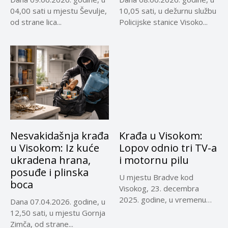
04,00 sati u mjestu Ševulje,
10,05 sati, u dežurnu službu
od strane lica...
Policijske stanice Visoko...
Nesvakidašnja krađa
Krađa u Visokom:
u Visokom: Iz kuće
Lopov odnio tri TV-a
ukradena hrana,
i motornu pilu
posuđe i plinska
U mjestu Bradve kod
boca
Visokog, 23. decembra
2025. godine, u vremenu
Dana 07.04.2026. godine, u
od...
12,50 sati, u mjestu Gornja
Zimča, od strane...