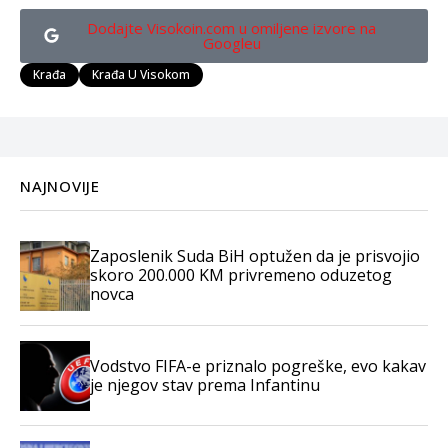
Dodajte Visokoin.com u omiljene izvore na
Googleu
Krađa
Krađa U Visokom
NAJNOVIJE
Zaposlenik Suda BiH optužen da je prisvojio
skoro 200.000 KM privremeno oduzetog
novca
Vodstvo FIFA-e priznalo pogreške, evo kakav
je njegov stav prema Infantinu