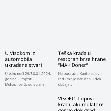
U Visokom iz
Teška krađa u
automobila
restoran brze hrane
ukradene stvari
“MAK Doner”
U toku noći 29/30.01.2024.
Na području Kantona javni
godine, u mjestu
red i mir je narušen u dva
Muhašinovići, od strane
slučaja,...
nepoznate osobe...
VISOKO: Lopovi
kradu akumulatore,
gorivo dok grad