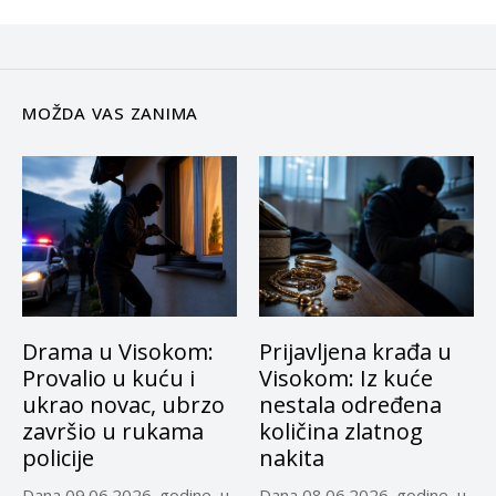
MOŽDA VAS ZANIMA
Drama u Visokom:
Prijavljena krađa u
Provalio u kuću i
Visokom: Iz kuće
ukrao novac, ubrzo
nestala određena
završio u rukama
količina zlatnog
policije
nakita
Dana 09.06.2026. godine, u
Dana 08.06.2026. godine, u