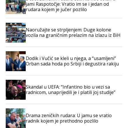
jami Raspotočje: Vratio im se i jedan od
rudara kojem je jučer pozlilo
Naoružajte se strpljenjem: Duge kolone
vozila na graničnim prelazim na izlazu iz BiH
Dodik i Vučić se kleli u njega, a “usamljeni”
Orban sada hoda po Srbiji i degustira rakiju
Skandal u UEFA: “Infantino bio u vezi sa
radnicom, unaprijedili je i platili joj studije”
Drama zeničkih rudara: U jamu se vratio
radnik kojem je prethodno pozlilo