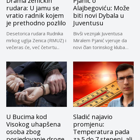
Drama zeničkih
Pjanić o
rudara: U jamu se
Alajbegoviću: Može
vratio radnik kojem
biti novi Dybala u
je prethodno pozlilo
Juventusu
Desetorica rudara Rudnika
Bivši veznjak Juventusa
mrkog uglja Zenica (RMUZ) i
Miralem Pjanić vjeruje da
večeras će, već četvrtu...
novi član torinskog kluba
Kerim...
U Bucima kod
Sladić najavio
Visokog uhapšena
promjenu:
osoba zbog
Temperatura pada
posjedovanje droge
za 5 do 7 stepeni, ali