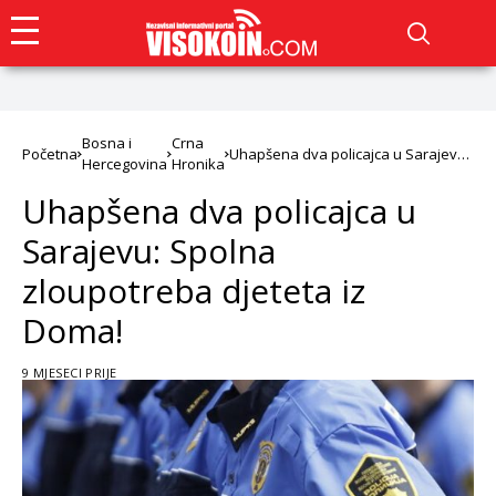
Bosna i
Crna
Početna
Uhapšena dva policajca u Sarajevu:
Hercegovina
Hronika
Spolna zloupotreba djeteta iz
Doma!
Uhapšena dva policajca u
Sarajevu: Spolna
zloupotreba djeteta iz
Doma!
9 MJESECI PRIJE