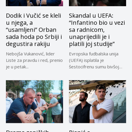
Dodik i Vučić se kleli
Skandal u UEFA:
u njega, a
“Infantino bio u vezi
“usamljeni” Orban
sa radnicom,
sada hoda po Srbiji i
unaprijedili je i
degustira rakiju
platili joj studije”
Nebojša Vukanović, lider
Evropska fudbalska unija
Liste za pravdu i red, prenio
(UEFA) isplatila je
je u petak...
šestocifrenu sumu bivšoj
radnici za koju...