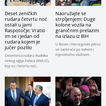
Deset zeničkih
Naoružajte se
rudara četvrtu noć
strpljenjem: Duge
ostali u jami
kolone vozila na
Raspotočje: Vratio
graničnim prelazim
im se i jedan od
na izlazu iz BiH
rudara kojem je
U Bosni i Hercegovini jutros
jučer pozlilo
se saobraća po suhom i
mjestimično vlažnom...
Desetorica rudara Rudnika
mrkog uglja Zenica (RMUZ),
koji su i četvrtu noć...