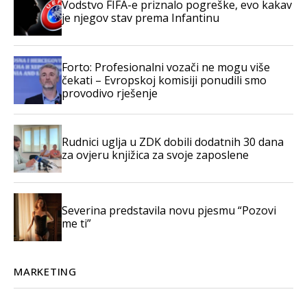
Vodstvo FIFA-e priznalo pogreške, evo kakav
je njegov stav prema Infantinu
Forto: Profesionalni vozači ne mogu više
čekati – Evropskoj komisiji ponudili smo
provodivo rješenje
Rudnici uglja u ZDK dobili dodatnih 30 dana
za ovjeru knjižica za svoje zaposlene
Severina predstavila novu pjesmu “Pozovi
me ti”
MARKETING