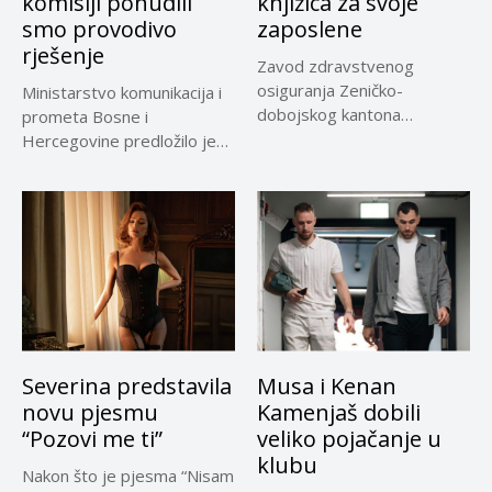
komisiji ponudili
knjižica za svoje
smo provodivo
zaposlene
rješenje
Zavod zdravstvenog
osiguranja Zeničko-
Ministarstvo komunikacija i
dobojskog kantona
prometa Bosne i
omogućio je dodatni rok od
Hercegovine predložilo je
30 dana...
Evropskoj komisiji
privremeno...
Severina predstavila
Musa i Kenan
novu pjesmu
Kamenjaš dobili
“Pozovi me ti”
veliko pojačanje u
klubu
Nakon što je pjesma “Nisam