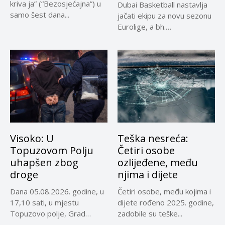
kriva ja” (“Bezosjećajna”) u
Dubai Basketball nastavlja
samo šest dana...
jačati ekipu za novu sezonu
Eurolige, a bh.
reprezentativci...
Visoko: U
Teška nesreća:
Topuzovom Polju
Četiri osobe
uhapšen zbog
ozlijeđene, među
droge
njima i dijete
Dana 05.08.2026. godine, u
Četiri osobe, među kojima i
17,10 sati, u mjestu
dijete rođeno 2025. godine,
Topuzovo polje, Grad
zadobile su teške...
Visoko,...