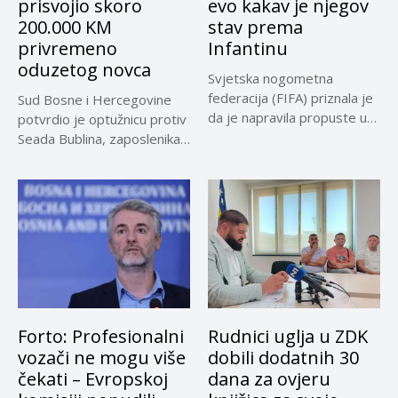
prisvojio skoro
evo kakav je njegov
200.000 KM
stav prema
privremeno
Infantinu
oduzetog novca
Svjetska nogometna
federacija (FIFA) priznala je
Sud Bosne i Hercegovine
da je napravila propuste u
potvrdio je optužnicu protiv
vezi...
Seada Bublina, zaposlenika
Suda...
Forto: Profesionalni
Rudnici uglja u ZDK
vozači ne mogu više
dobili dodatnih 30
čekati – Evropskoj
dana za ovjeru