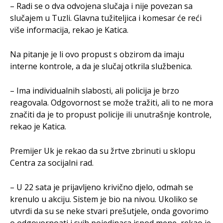
– Radi se o dva odvojena slučaja i nije povezan sa
slučajem u Tuzli. Glavna tužiteljica i komesar će reći
više informacija, rekao je Katica.
Na pitanje je li ovo propust s obzirom da imaju
interne kontrole, a da je slučaj otkrila službenica.
– Ima individualnih slabosti, ali policija je brzo
reagovala. Odgovornost se može tražiti, ali to ne mora
značiti da je to propust policije ili unutrašnje kontrole,
rekao je Katica.
Premijer Uk je rekao da su žrtve zbrinuti u sklopu
Centra za socijalni rad.
– U 22 sata je prijavljeno krivično djelo, odmah se
krenulo u akciju. Sistem je bio na nivou. Ukoliko se
utvrdi da su se neke stvari prešutjele, onda govorimo