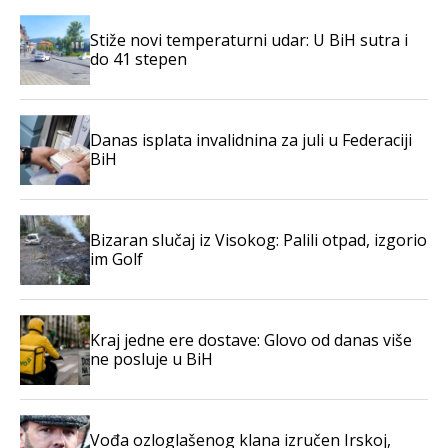
Stiže novi temperaturni udar: U BiH sutra i
do 41 stepen
Danas isplata invalidnina za juli u Federaciji
BiH
Bizaran slučaj iz Visokog: Palili otpad, izgorio
im Golf
Kraj jedne ere dostave: Glovo od danas više
ne posluje u BiH
Vođa ozloglašenog klana izručen Irskoj,