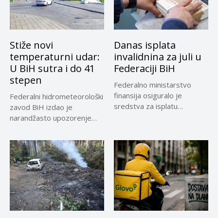
Stiže novi
Danas isplata
temperaturni udar:
invalidnina za juli u
U BiH sutra i do 41
Federaciji BiH
stepen
Federalno ministarstvo
finansija osiguralo je
Federalni hidrometeorološki
sredstva za isplatu
zavod BiH izdao je
invalidnina za ratne vojne...
narandžasto upozorenje
zbog visoke dnevne
temperature...