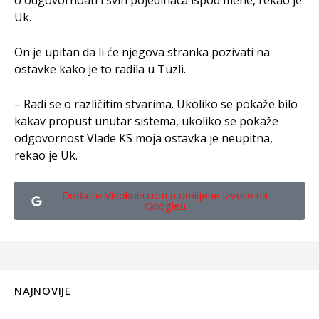
o odgovornoati i svih pojedinaca ispod mene, rekao je
Uk.
On je upitan da li će njegova stranka pozivati na
ostavke kako je to radila u Tuzli.
– Radi se o različitim stvarima. Ukoliko se pokaže bilo
kakav propust unutar sistema, ukoliko se pokaže
odgovornost Vlade KS moja ostavka je neupitna,
rekao je Uk.
Dodajte Visokoin.com u omiljene izvore na
Googleu
NAJNOVIJE