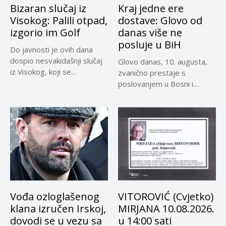
Bizaran slučaj iz
Kraj jedne ere
Visokog: Palili otpad,
dostave: Glovo od
izgorio im Golf
danas više ne
posluje u BiH
Do javnosti je ovih dana
dospio nesvakidašnji slučaj
Glovo danas, 10. augusta,
iz Visokog, koji se...
zvanično prestaje s
poslovanjem u Bosni i
Hercegovini,...
Vođa ozloglašenog
VITOROVIĆ (Cvjetko)
klana izručen Irskoj,
MIRJANA 10.08.2026.
dovodi se u vezu sa
u 14:00 sati