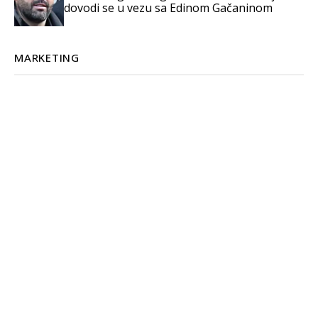
dovodi se u vezu sa Edinom Gačaninom
MARKETING