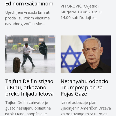
Edinom Gačaninom
VITOROVIĆ (Cvjetko)
MIRJANA 10.08.2026. u
Ujedinjeni Arapski Emirati
14:00 sati Dodajte
predali su irskim vlastima
Visokoin.com u omiljene
navodnog vođu irske
izvore...
kriminalne grupe...
Tajfun Delfin stigao
Netanyahu odbacio
u Kinu, otkazano
Trumpov plan za
preko hiljadu letova
Pojas Gaze
Tajfun Delfin zahvatio je
Izrael odbacuje plan
gusto naseljenu oblast na
Sjedinjenih Američkih Država
istoku Kine, saopštila je...
za postizanje mira u Pojasu