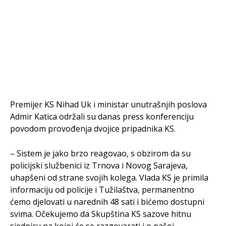
Premijer KS Nihad Uk i ministar unutrašnjih poslova
Admir Katica održali su danas press konferenciju
povodom provođenja dvojice pripadnika KS.
– Sistem je jako brzo reagovao, s obzirom da su
policijski službenici iz Trnova i Novog Sarajeva,
uhapšeni od strane svojih kolega. Vlada KS je primila
informaciju od policije i Tužilaštva, permanentno
ćemo djelovati u narednih 48 sati i bićemo dostupni
svima. Očekujemo da Skupština KS sazove hitnu