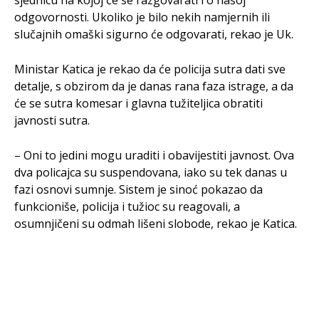
sjednicu na kojoj će se razgovarati i o našoj
odgovornosti. Ukoliko je bilo nekih namjernih ili
slučajnih omaški sigurno će odgovarati, rekao je Uk.
Ministar Katica je rekao da će policija sutra dati sve
detalje, s obzirom da je danas rana faza istrage, a da
će se sutra komesar i glavna tužiteljica obratiti
javnosti sutra.
– Oni to jedini mogu uraditi i obavijestiti javnost. Ova
dva policajca su suspendovana, iako su tek danas u
fazi osnovi sumnje. Sistem je sinoć pokazao da
funkcioniše, policija i tužioc su reagovali, a
osumnjičeni su odmah lišeni slobode, rekao je Katica.