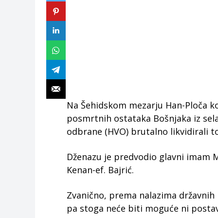
Na Šehidskom mezarju Han-Ploča kod
posmrtnih ostataka Bošnjaka iz sela
odbrane (HVO) brutalno likvidirali 
Dženazu je predvodio glavni imam Me
Kenan-ef. Bajrić.
Zvanično, prema nalazima državnih in
pa stoga neće biti moguće ni postavit