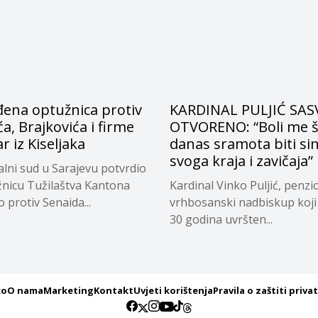
đena optužnica protiv
KARDINAL PULJIĆ SAS
, Brajkovića i firme
OTVORENO: “Boli me š
r iz Kiseljaka
danas sramota biti si
svoga kraja i zavičaja”
lni sud u Sarajevu potvrdio
žnicu Tužilaštva Kantona
Kardinal Vinko Puljić, penzi
 protiv Senaida...
vrhbosanski nadbiskup koji 
30 godina uvršten...
ko
O nama
Marketing
Kontakt
Uvjeti korištenja
Pravila o zaštiti priva