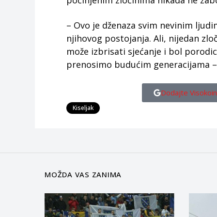
počinjenim zločinima nikada ne zabo
– Ovo je dženaza svim nevinim ljudima
njihovog postojanja. Ali, nijedan zlo
može izbrisati sjećanje i bol porodi
prenosimo budućim generacijama – p
Dodajte Visokoin
Kiseljak
MOŽDA VAS ZANIMA