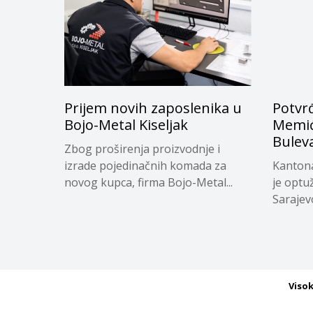
Prijem novih zaposlenika u
Potvr
Bojo-Metal Kiseljak
Memića
Buleva
Zbog proširenja proizvodnje i
izrade pojedinačnih komada za
Kantona
novog kupca, firma Bojo-Metal...
je optu
Sarajevo
Viso