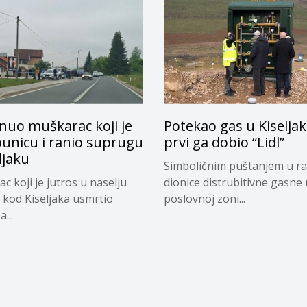
nuo muškarac koji je
Potekao gas u Kiseljak
punicu i ranio suprugu
prvi ga dobio “Lidl”
ljaku
Simboličnim puštanjem u ra
c koji je jutros u naselju
dionice distrubitivne gasne
 kod Kiseljaka usmrtio
poslovnoj zoni...
...