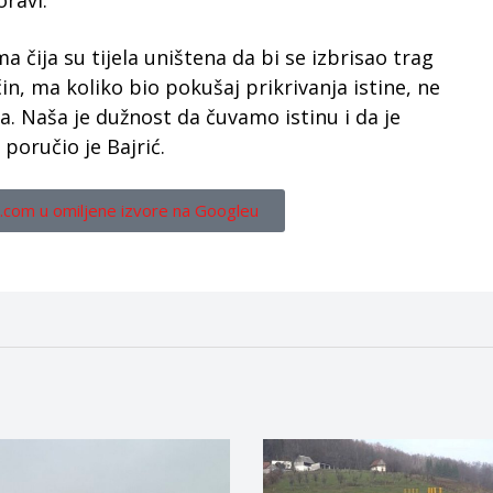
ravi.
 čija su tijela uništena da bi se izbrisao trag
čin, ma koliko bio pokušaj prikrivanja istine, ne
ca. Naša je dužnost da čuvamo istinu i da je
oručio je Bajrić.
.com u omiljene izvore na Googleu