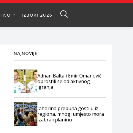
EHNO
IZBORI 2026
NAJNOVIJE
Adnan Balta i Emir Omanović
oprostili se od aktivnog
igranja
Jahorina prepuna gostiju iz
regiona, mnogi umjesto mora
izabrali planinu