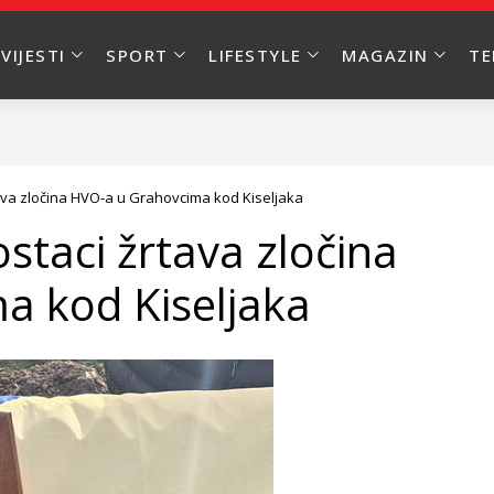
VIJESTI
SPORT
LIFESTYLE
MAGAZIN
T
ava zločina HVO-a u Grahovcima kod Kiseljaka
staci žrtava zločina
a kod Kiseljaka