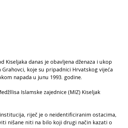
 Kiseljaka danas je obavljena dženaza i ukop
 Grahovci, koje su pripadnici Hrvatskog vijeća
tokom napada u junu 1993. godine.
džllisa Islamske zajednice (MIZ) Kiseljak
stitucija, riječ je o neidentificiranim ostacima,
i nišane niti na bilo koji drugi način kazati o