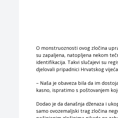
O monstruoznosti ovog zločina upravo
su zapaljena, natopljena nekom teč
identifikacija. Takvi slučajevi su reg
djelovali pripadnici Hrvatskog vijeć
– Naša je obaveza bila da im dostoj
kasno, ispratimo s poštovanjem koje 
Dodao je da današnja dženaza i ukop
samo ovozemaljski trag zločina nego