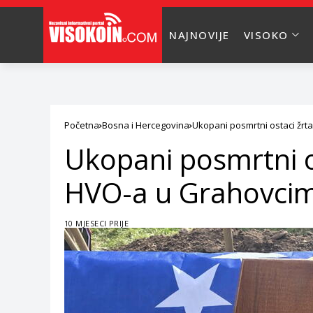
NAJNOVIJE
VISOKO
Početna
Bosna i Hercegovina
Ukopani posmrtni ostaci žrt
Ukopani posmrtni o
HVO-a u Grahovcim
10 MJESECI PRIJE