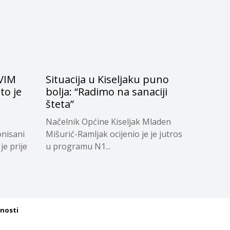
VIM
Situacija u Kiseljaku puno
to je
bolja: “Radimo na sanaciji
n
šteta”
Načelnik Općine Kiseljak Mladen
onisani
Mišurić-Ramljak ocijenio je je jutros
je prije
u programu N1...
tnosti