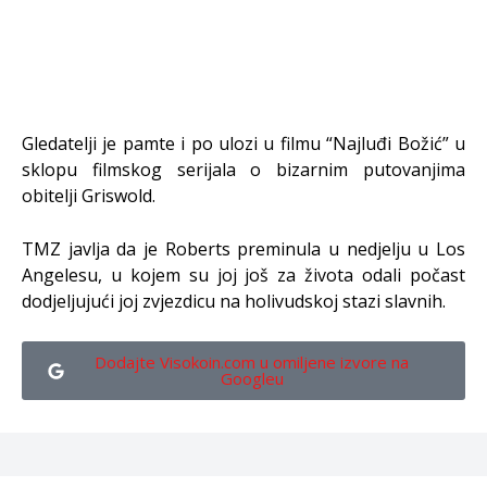
Gledatelji je pamte i po ulozi u filmu “Najluđi Božić” u
sklopu filmskog serijala o bizarnim putovanjima
obitelji Griswold.
TMZ javlja da je Roberts preminula u nedjelju u Los
Angelesu, u kojem su joj još za života odali počast
dodjeljujući joj zvjezdicu na holivudskoj stazi slavnih.
Dodajte Visokoin.com u omiljene izvore na
Googleu