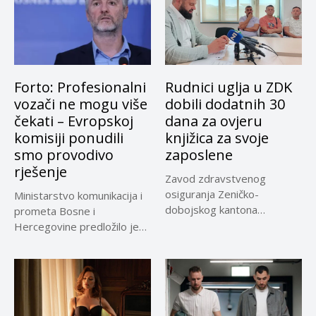
Forto: Profesionalni
Rudnici uglja u ZDK
vozači ne mogu više
dobili dodatnih 30
čekati – Evropskoj
dana za ovjeru
komisiji ponudili
knjižica za svoje
smo provodivo
zaposlene
rješenje
Zavod zdravstvenog
osiguranja Zeničko-
Ministarstvo komunikacija i
dobojskog kantona
prometa Bosne i
omogućio je dodatni rok od
Hercegovine predložilo je
30 dana...
Evropskoj komisiji
privremeno...