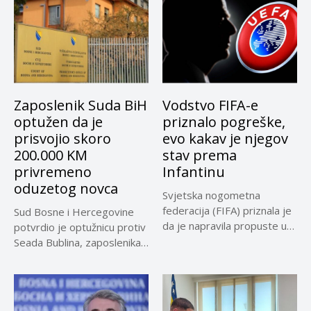
Zaposlenik Suda BiH
Vodstvo FIFA-e
optužen da je
priznalo pogreške,
prisvojio skoro
evo kakav je njegov
200.000 KM
stav prema
privremeno
Infantinu
oduzetog novca
Svjetska nogometna
federacija (FIFA) priznala je
Sud Bosne i Hercegovine
da je napravila propuste u
potvrdio je optužnicu protiv
vezi...
Seada Bublina, zaposlenika
Suda...