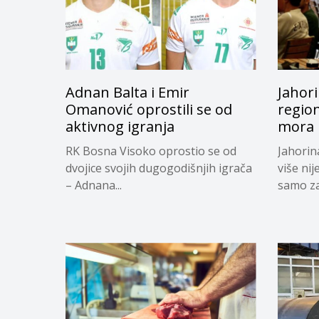
Adnan Balta i Emir
Jahori
Omanović oprostili se od
regio
aktivnog igranja
mora i
RK Bosna Visoko oprostio se od
Jahorin
dvojice svojih dugogodišnjih igrača
više nij
– Adnana...
samo za.