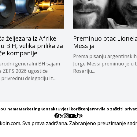
a željezara iz Afrike
Preminuo otac Lionel
 u BiH, velika prilika za
Messija
e kompanije
Prema pisanju argentinskih
rodni generalni BH sajam
Jorge Messi preminuo je u b
e ZEPS 2026 ugostiće
Rosariju...
privrednu delegaciju iz...
ko
O nama
Marketing
Kontakt
Uvjeti korištenja
Pravila o zaštiti priva
koin.com. Sva prava zadržana. Zabranjeno preuzimanje sadrž