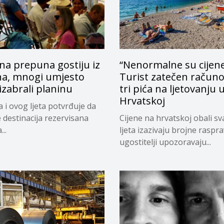
na prepuna gostiju iz
“Nenormalne su cijene
na, mnogi umjesto
Turist zatečen račun
zabrali planinu
tri pića na ljetovanju 
Hrvatskoj
a i ovog ljeta potvrđuje da
e destinacija rezervisana
Cijene na hrvatskoj obali s
..
ljeta izazivaju brojne raspr
ugostitelji upozoravaju...