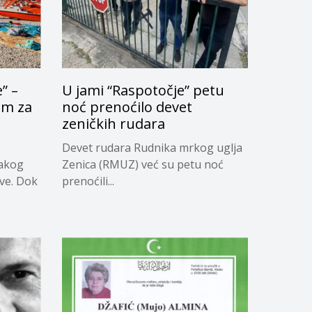
” –
U jami “Raspotočje” petu
om za
noć prenoćilo devet
u
zeničkih rudara
Devet rudara Rudnika mrkog uglja
vakog
Zenica (RMUZ) već su petu noć
ave. Dok
prenoćili...