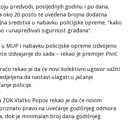
oju predvodi, posljednjih godinu i po dana,
a oko 20 posto te uvedena brojna dodatna
jna sredstva u nabavku policijske opreme, “kako
sao i unapređivali sigurnost građana”.
a u MUP i nabavku policijske opreme izdvojeno
će izdvajanje do sada – rekao je premijer Pivić.
ačo rekao je da će novi kolektivni ugovor važiti
edjeljena da nastavi ulagati u jačanje
anje policije.
a ZDK Vlatko Popov rekao je da će novim
 priznato pravo na uvećanje godišnjeg odmora
a, dok je minimalan broj dana godišnjeg