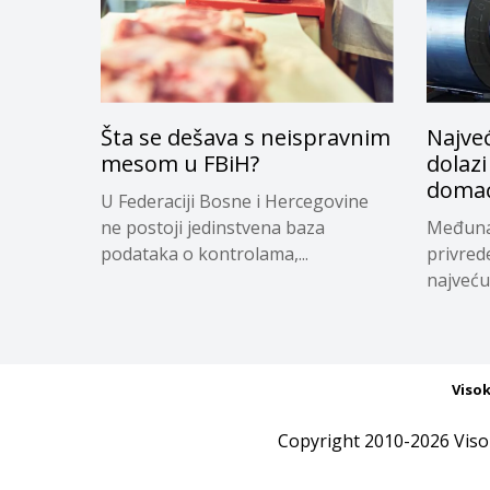
Šta se dešava s neispravnim
Najveć
mesom u FBiH?
dolazi
domać
U Federaciji Bosne i Hercegovine
ne postoji jedinstvena baza
Međuna
podataka o kontrolama,...
privred
najveću 
Viso
Copyright 2010-2026 Viso