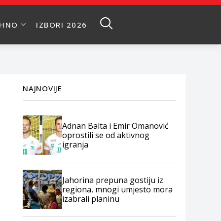
EHNO
IZBORI 2026
NAJNOVIJE
Adnan Balta i Emir Omanović
oprostili se od aktivnog
igranja
Jahorina prepuna gostiju iz
regiona, mnogi umjesto mora
izabrali planinu