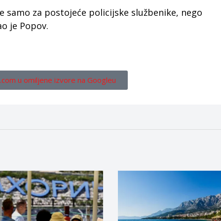
 ne samo za postojeće policijske službenike, nego
ao je Popov.
.com u omiljene izvore na Googleu