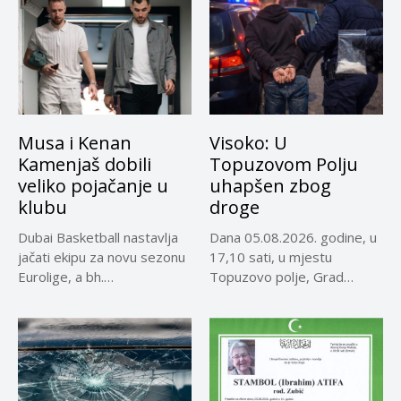
Musa i Kenan
Visoko: U
Kamenjaš dobili
Topuzovom Polju
veliko pojačanje u
uhapšen zbog
klubu
droge
Dubai Basketball nastavlja
Dana 05.08.2026. godine, u
jačati ekipu za novu sezonu
17,10 sati, u mjestu
Eurolige, a bh.
Topuzovo polje, Grad
reprezentativci...
Visoko,...