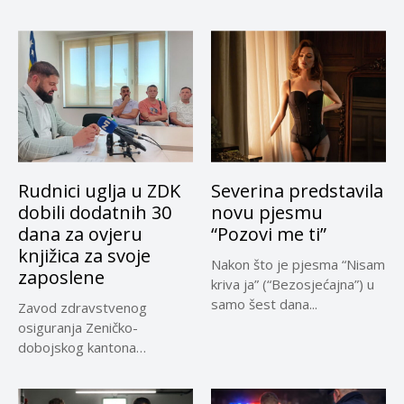
Evropskoj komisiji
privremeno...
Rudnici uglja u ZDK
Severina predstavila
dobili dodatnih 30
novu pjesmu
dana za ovjeru
“Pozovi me ti”
knjižica za svoje
Nakon što je pjesma “Nisam
zaposlene
kriva ja” (“Bezosjećajna”) u
samo šest dana...
Zavod zdravstvenog
osiguranja Zeničko-
dobojskog kantona
omogućio je dodatni rok od
30 dana...