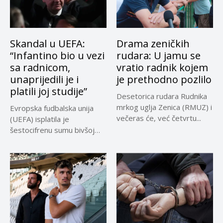
Skandal u UEFA:
Drama zeničkih
“Infantino bio u vezi
rudara: U jamu se
sa radnicom,
vratio radnik kojem
unaprijedili je i
je prethodno pozlilo
platili joj studije”
Desetorica rudara Rudnika
mrkog uglja Zenica (RMUZ) i
Evropska fudbalska unija
večeras će, već četvrtu...
(UEFA) isplatila je
šestocifrenu sumu bivšoj
radnici za koju...