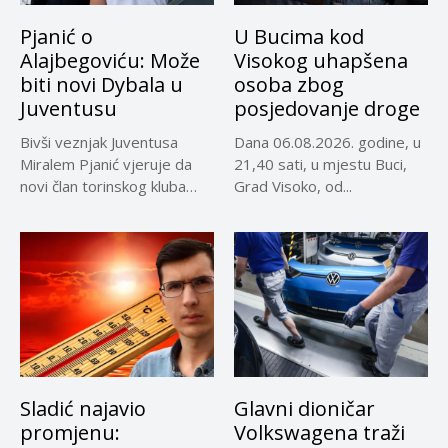
Pjanić o
U Bucima kod
Alajbegoviću: Može
Visokog uhapšena
biti novi Dybala u
osoba zbog
Juventusu
posjedovanje droge
Bivši veznjak Juventusa
Dana 06.08.2026. godine, u
Miralem Pjanić vjeruje da
21,40 sati, u mjestu Buci,
novi član torinskog kluba
Grad Visoko, od...
Kerim...
Sladić najavio
Glavni dioničar
promjenu:
Volkswagena traži