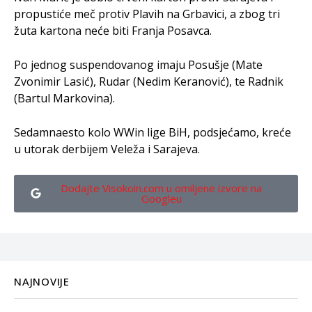
propustiće meč protiv Plavih na Grbavici, a zbog tri
žuta kartona neće biti Franja Posavca.
Po jednog suspendovanog imaju Posušje (Mate
Zvonimir Lasić), Rudar (Nedim Keranović), te Radnik
(Bartul Markovina).
Sedamnaesto kolo WWin lige BiH, podsjećamo, kreće
u utorak derbijem Veleža i Sarajeva.
Dodajte Visokoin.com u omiljene izvore na
Googleu
NAJNOVIJE