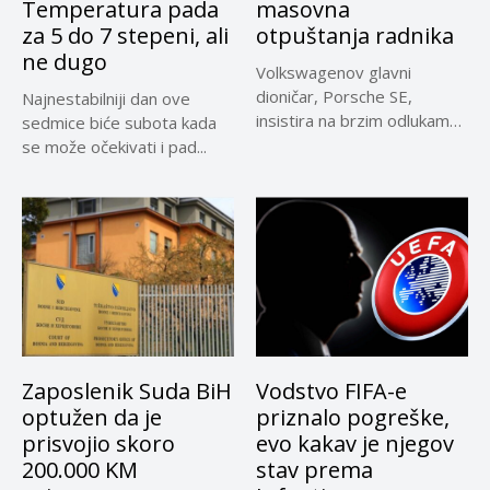
Temperatura pada
masovna
za 5 do 7 stepeni, ali
otpuštanja radnika
ne dugo
Volkswagenov glavni
dioničar, Porsche SE,
Najnestabilniji dan ove
insistira na brzim odlukama
sedmice biće subota kada
u sporu oko...
se može očekivati i pad...
Zaposlenik Suda BiH
Vodstvo FIFA-e
optužen da je
priznalo pogreške,
prisvojio skoro
evo kakav je njegov
200.000 KM
stav prema