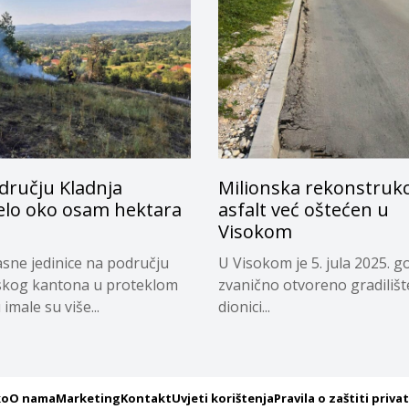
dručju Kladnja
Milionska rekonstrukci
jelo oko osam hektara
asfalt već oštećen u
Visokom
sne jedinice na području
U Visokom je 5. jula 2025. g
skog kantona u proteklom
zvanično otvoreno gradilišt
imale su više...
dionici...
ko
O nama
Marketing
Kontakt
Uvjeti korištenja
Pravila o zaštiti priva