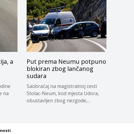
ja, a
Put prema Neumu potpuno
blokiran zbog lančanog
sudara
odine
Saobraćaj na magistralnoj cesti
e na
Stolac-Neum, kod mjesta Udora,
obustavljen zbog nezgode,
saopćeno...
tnosti