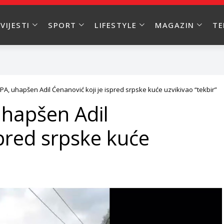
VIJESTI
SPORT
LIFESTYLE
MAGAZIN
T
SIPA, uhapšen Adil Ćenanović koji je ispred srpske kuće uzvikivao “tekbir”
 uhapšen Adil
spred srpske kuće