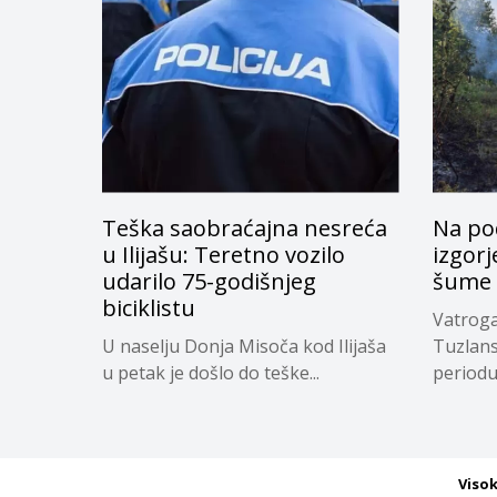
Teška saobraćajna nesreća
Na po
u Ilijašu: Teretno vozilo
izgor
udarilo 75-godišnjeg
šume
biciklistu
Vatroga
U naselju Donja Misoča kod Ilijaša
Tuzlan
u petak je došlo do teške...
periodu 
Viso