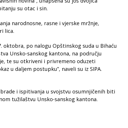
visnih novina”, uhapšena su još dvojica
tanju su otac i sin.
ivanja narodnosne, rasne i vjerske mržnje,
i lica.
, 7. oktobra, po nalogu Opštinskog suda u Bihaću
štva Unsko-sanskog kantona, na području
ije, te su otkriveni i privremeno oduzeti
kaz u daljem postupku”, naveli su iz SIPA.
rade i ispitivanja u svojstvu osumnjičenih biti
lnom tužilaštvu Unsko-sanskog kantona.