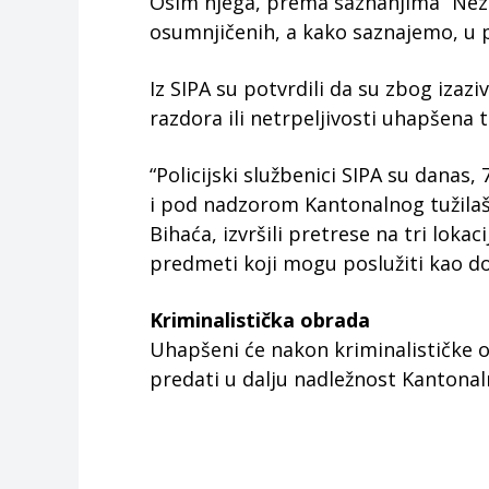
Osim njega, prema saznanjima “Neza
osumnjičenih, a kako saznajemo, u pi
Iz SIPA su potvrdili da su zbog izaz
razdora ili netrpeljivosti uhapšena tr
“Policijski službenici SIPA su danas
i pod nadzorom Kantonalnog tužila
Bihaća, izvršili pretrese na tri lokac
predmeti koji mogu poslužiti kao do
Kriminalistička obrada
Uhapšeni će nakon kriminalističke ob
predati u dalju nadležnost Kantona