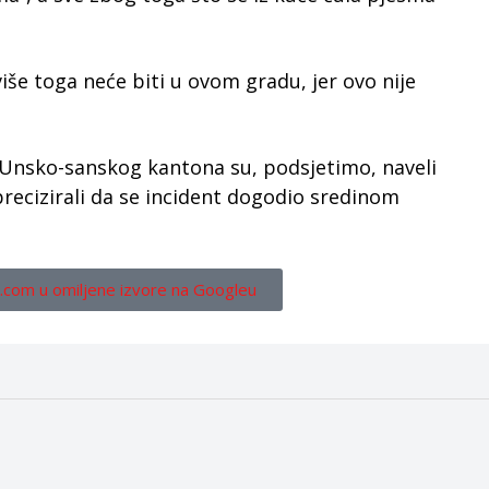
iše toga neće biti u ovom gradu, jer ovo nije
a Unsko-sanskog kantona su, podsjetimo, naveli
precizirali da se incident dogodio sredinom
.com u omiljene izvore na Googleu