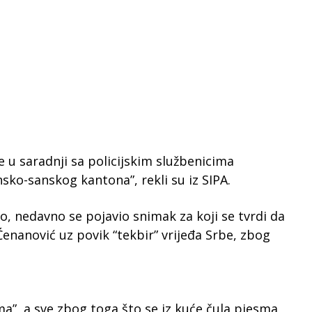
 u saradnji sa policijskim službenicima
sko-sanskog kantona”, rekli su iz SIPA.
 nedavno se pojavio snimak za koji se tvrdi da
Ćenanović uz povik “tekbir” vrijeđa Srbe, zbog
ma”, a sve zbog toga što se iz kuće čula pjesma