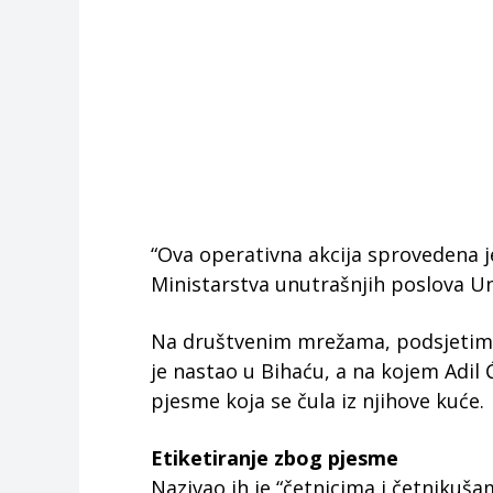
“Ova operativna akcija sprovedena je
Ministarstva unutrašnjih poslova Un
Na društvenim mrežama, podsjetimo,
je nastao u Bihaću, a na kojem Adil 
pjesme koja se čula iz njihove kuće.
Etiketiranje zbog pjesme
Nazivao ih je “četnicima i četnikuša