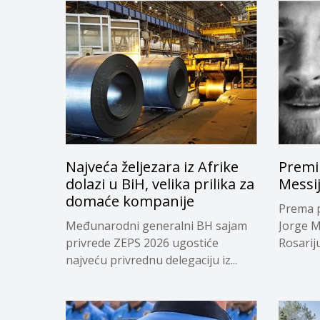
Najveća željezara iz Afrike
Premi
dolazi u BiH, velika prilika za
Messi
domaće kompanije
Prema p
Međunarodni generalni BH sajam
Jorge M
privrede ZEPS 2026 ugostiće
Rosariju.
najveću privrednu delegaciju iz...