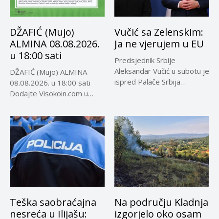
DŽAFIĆ (Mujo)
Vučić sa Zelenskim:
ALMINA 08.08.2026.
Ja ne vjerujem u EU
u 18:00 sati
Predsjednik Srbije
Aleksandar Vučić u subotu je
DŽAFIĆ (Mujo) ALMINA
ispred Palače Srbija
08.08.2026. u 18:00 sati
dočekao predsjednika...
Dodajte Visokoin.com u
omiljene izvore...
Teška saobraćajna
Na području Kladnja
nesreća u Ilijašu:
izgorjelo oko osam