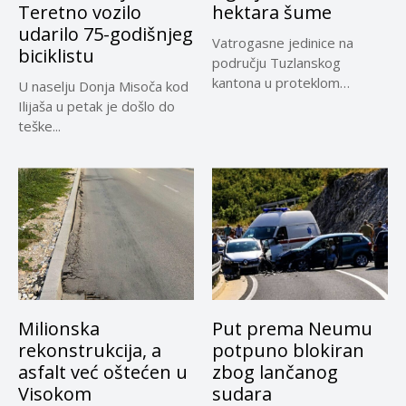
Teretno vozilo
hektara šume
udarilo 75-godišnjeg
Vatrogasne jedinice na
biciklistu
području Tuzlanskog
kantona u proteklom
U naselju Donja Misoča kod
periodu imale su više...
Ilijaša u petak je došlo do
teške...
Milionska
Put prema Neumu
rekonstrukcija, a
potpuno blokiran
asfalt već oštećen u
zbog lančanog
Visokom
sudara