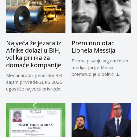
Najveća željezara iz
Preminuo otac
Afrike dolazi u BiH,
Lionela Messija
velika prilika za
Prema pisanju argentinskih
domaće kompanije
medija, Jorge Messi
preminuo je u bolnici u
Međunarodni generalni BH
Rosariju...
sajam privrede ZEPS 2026
ugostiće najveću privrednu
delegaciju iz...