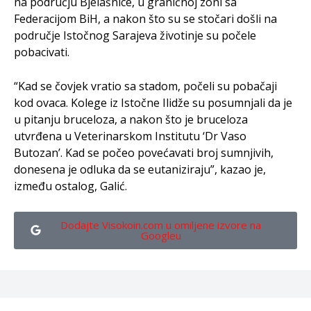
na području Bjelašnice, u graničnoj zoni sa
Federacijom BiH, a nakon što su se stočari došli na
područje Istočnog Sarajeva životinje su počele
pobacivati.
“Kad se čovjek vratio sa stadom, počeli su pobačaji
kod ovaca. Kolege iz Istočne Ilidže su posumnjali da je
u pitanju bruceloza, a nakon što je bruceloza
utvrđena u Veterinarskom Institutu ‘Dr Vaso
Butozan’. Kad se počeo povećavati broj sumnjivih,
donesena je odluka da se eutaniziraju”, kazao je,
između ostalog, Galić.
Dodajte Visokoin.com u omiljene izvore na
Googleu