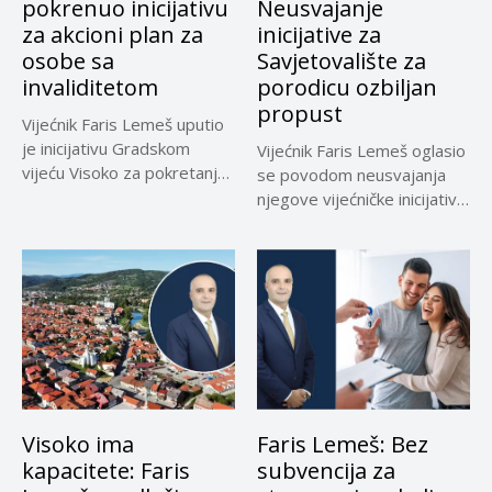
pokrenuo inicijativu
Neusvajanje
za akcioni plan za
inicijative za
osobe sa
Savjetovalište za
invaliditetom
porodicu ozbiljan
propust
Vijećnik Faris Lemeš uputio
je inicijativu Gradskom
Vijećnik Faris Lemeš oglasio
vijeću Visoko za pokretanje
se povodom neusvajanja
procedure...
njegove vijećničke inicijative
za formiranje...
Visoko ima
Faris Lemeš: Bez
kapacitete: Faris
subvencija za