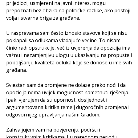
prijedlozi, usmjereni na javni interes, mogu
prepoznati bez obzira na političke razlike, ako postoji
volja i stvarna briga za građane.
U raspravama sam često iznosio stavove koji se nisu
poklapali sa odlukama vladajuće većine. To nisam
činio radi opstrukcije, već iz uvjerenja da opozicija ima
važnu i nezamjenjivu ulogu u ukazivanju na propuste i
poboljšanju kvaliteta odluka koje se donose u ime svih
građana.
Svjestan sam da promjene ne dolaze preko noći i da
opozicija nema uvijek mogućnost nametnuti rješenja.
Ipak, vjerujem da su upornost, dosljednost i
argumentovana kritika temelj dugoročnih promjena i
odgovornijeg upravljanja našim Gradom.
Zahvaljujem vam na povjerenju, podršci i
konstruktivnim kritikama. I u narednom periodu