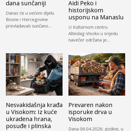
dana sunčaniji
Aidi Peko i
historijskom
Danas će u većem dijelu
usponu na Manaslu
Bosne i Hercegovine
prevladavati sunčano
U Kulturnom centru
vrijeme uz...
Altindag-Visoko u srijedu
navečer održana je
promocija dokumentarnog
filma...
Nesvakidašnja krađa
Prevaren nakon
u Visokom: Iz kuće
isporuke drva u
ukradena hrana,
Visokom
posuđe i plinska
Dana 06.04.2026. godine, u