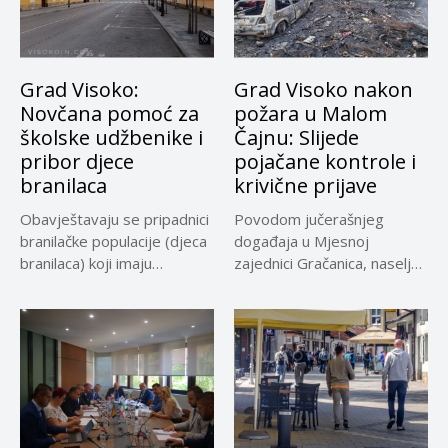
Grad Visoko:
Grad Visoko nakon
Novčana pomoć za
požara u Malom
školske udžbenike i
Čajnu: Slijede
pribor djece
pojačane kontrole i
branilaca
krivične prijave
Obavještavaju se pripadnici
Povodom jučerašnjeg
branilačke populacije (djeca
događaja u Mjesnoj
branilaca) koji imaju
zajednici Gračanica, naselje
prebivalište ili boravište...
Malo Čajno, u Gradskoj...