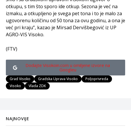
otkupu, s tim što sporo ide otkup. Sezona je već na
izmaku, a otkupljeno je svega pet tona i to je malo za
ugovorenu količinu od 50 tona za ovu godinu, a ona je
već pri kraju”, kazao je Mirsad Dervišbegović iz UP
AGRO-VIS Visoko.
(FTV)
Dodajte Visokoin.com u omiljene izvore na
Googleu
Grad Visoko
Gradska Uprava Visoko
Poljoprivreda
Visoko
Vlada ZDK
NAJNOVIJE