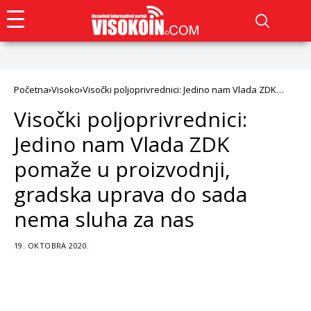
Početna
Visoko
Visočki poljoprivrednici: Jedino nam Vlada ZDK
pomaže u proizvodnji, gradska uprava do sada
Visočki poljoprivrednici:
nema sluha za nas
Jedino nam Vlada ZDK
pomaže u proizvodnji,
gradska uprava do sada
nema sluha za nas
19. OKTOBRA 2020.