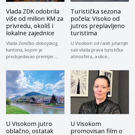
Vlada ZDK odobrila
Turistička sezona
više od milion KM za
počela: Visoko od
privredu, okoliš i
jutros preplavljeno
lokalne zajednice
turistima
Vlada Zeničko-dobojskog
U Visokom od ranih jutarnjih
kantona, kojom je
sati vlada prava turistička
predsjedavao premijer
atmosfera, a ulice...
Nezir Pivić, održala je
danas...
U Visokom jutro
U Visokom
oblačno, ostatak
promovisan film o