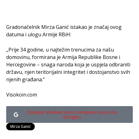
Gradonačelnik Mirza Ganić istakao je značaj ovog
datuma i ulogu Armije RBiH:
„Prije 34 godine, u najtežim trenucima za našu
domovinu, formirana je Armija Republike Bosne i
Hercegovine – snaga naroda koja je uspjela odbraniti
državu, njen teritorijalni integritet i dostojanstvo svih
njenih građana.“
Visokoin.com
Dodajte Visokoin.com u omiljene izvore na
Googleu
Mirza Ganić