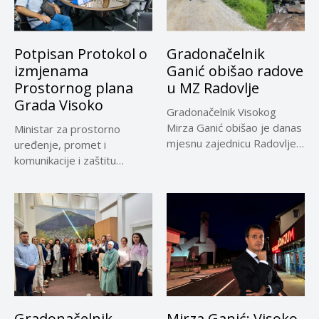
Potpisan Protokol o
Gradonačelnik
izmjenama
Ganić obišao radove
Prostornog plana
u MZ Radovlje
Grada Visoko
Gradonačelnik Visokog
Mirza Ganić obišao je danas
Ministar za prostorno
mjesnu zajednicu Radovlje,
uređenje, promet i
gdje su...
komunikacije i zaštitu
okoline Zeničko-dobojskog
kantona...
Gradonačelnik
Mirza Ganić: Visoko