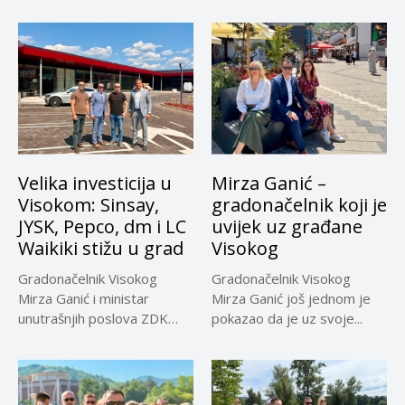
Velika investicija u
Mirza Ganić –
Visokom: Sinsay,
gradonačelnik koji je
JYSK, Pepco, dm i LC
uvijek uz građane
Waikiki stižu u grad
Visokog
Gradonačelnik Visokog
Gradonačelnik Visokog
Mirza Ganić i ministar
Mirza Ganić još jednom je
unutrašnjih poslova ZDK
pokazao da je uz svoje...
Emir Vračo obišli...