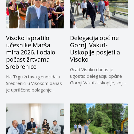
Visoko ispratilo
Delegacija općine
učesnike Marša
Gornji Vakuf-
mira 2026. i odalo
Uskoplje posjetila
počast žrtvama
Visoko
Srebrenice
Grad Visoko danas je
ugostio delegaciju općine
Na Trgu žrtava genocida u
Gornji Vakuf-Uskoplje, koju
Srebrenici u Visokom danas
su predvodili...
je upriličeno polaganje...