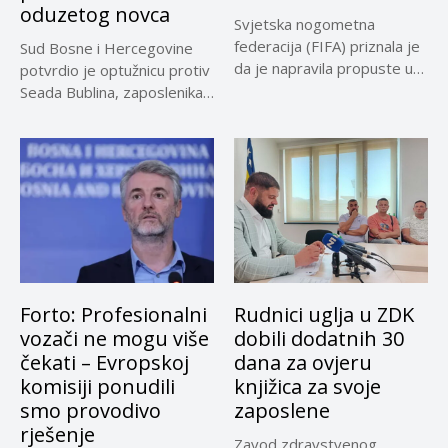
oduzetog novca
Svjetska nogometna
federacija (FIFA) priznala je
Sud Bosne i Hercegovine
da je napravila propuste u
potvrdio je optužnicu protiv
vezi...
Seada Bublina, zaposlenika
Suda...
Forto: Profesionalni
Rudnici uglja u ZDK
vozači ne mogu više
dobili dodatnih 30
čekati – Evropskoj
dana za ovjeru
komisiji ponudili
knjižica za svoje
smo provodivo
zaposlene
rješenje
Zavod zdravstvenog