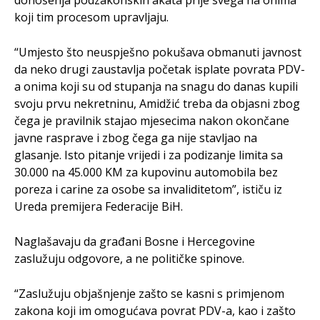
donošenja podzakonskih akata prije svega na onima
koji tim procesom upravljaju.
“Umjesto što neuspješno pokušava obmanuti javnost
da neko drugi zaustavlja početak isplate povrata PDV-
a onima koji su od stupanja na snagu do danas kupili
svoju prvu nekretninu, Amidžić treba da objasni zbog
čega je pravilnik stajao mjesecima nakon okončane
javne rasprave i zbog čega ga nije stavljao na
glasanje. Isto pitanje vrijedi i za podizanje limita sa
30.000 na 45.000 KM za kupovinu automobila bez
poreza i carine za osobe sa invaliditetom”, ističu iz
Ureda premijera Federacije BiH.
Naglašavaju da građani Bosne i Hercegovine
zaslužuju odgovore, a ne političke spinove.
“Zaslužuju objašnjenje zašto se kasni s primjenom
zakona koji im omogućava povrat PDV-a, kao i zašto