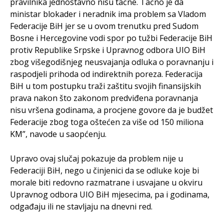
pravilnika jednostavno nisu tačne. Tačno je da
ministar blokader i neradnik ima problem sa Vladom
Federacije BiH jer se u ovom trenutku pred Sudom
Bosne i Hercegovine vodi spor po tužbi Federacije BiH
protiv Republike Srpske i Upravnog odbora UIO BiH
zbog višegodišnjeg neusvajanja odluka o poravnanju i
raspodjeli prihoda od indirektnih poreza. Federacija
BiH u tom postupku traži zaštitu svojih finansijskih
prava nakon što zakonom predviđena poravnanja
nisu vršena godinama, a procjene govore da je budžet
Federacije zbog toga oštećen za više od 150 miliona
KM”, navode u saopćenju.
Upravo ovaj slučaj pokazuje da problem nije u
Federaciji BiH, nego u činjenici da se odluke koje bi
morale biti redovno razmatrane i usvajane u okviru
Upravnog odbora UIO BiH mjesecima, pa i godinama,
odgađaju ili ne stavljaju na dnevni red.