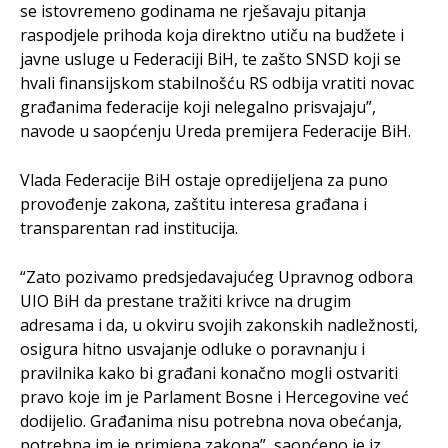
se istovremeno godinama ne rješavaju pitanja
raspodjele prihoda koja direktno utiču na budžete i
javne usluge u Federaciji BiH, te zašto SNSD koji se
hvali finansijskom stabilnošću RS odbija vratiti novac
građanima federacije koji nelegalno prisvajaju”,
navode u saopćenju Ureda premijera Federacije BiH.
Vlada Federacije BiH ostaje opredijeljena za puno
provođenje zakona, zaštitu interesa građana i
transparentan rad institucija.
“Zato pozivamo predsjedavajućeg Upravnog odbora
UIO BiH da prestane tražiti krivce na drugim
adresama i da, u okviru svojih zakonskih nadležnosti,
osigura hitno usvajanje odluke o poravnanju i
pravilnika kako bi građani konačno mogli ostvariti
pravo koje im je Parlament Bosne i Hercegovine već
dodijelio. Građanima nisu potrebna nova obećanja,
potrebna im je primjena zakona”, saopćeno je iz