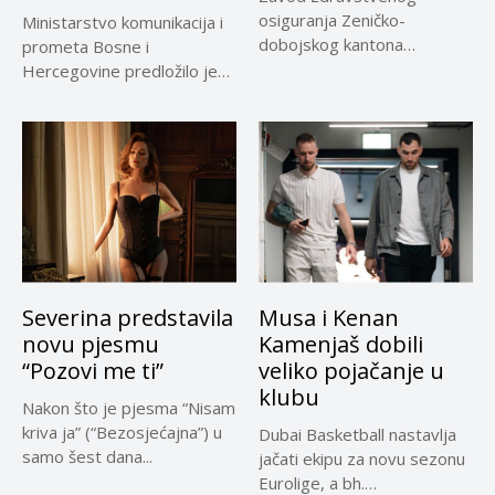
osiguranja Zeničko-
Ministarstvo komunikacija i
dobojskog kantona
prometa Bosne i
omogućio je dodatni rok od
Hercegovine predložilo je
30 dana...
Evropskoj komisiji
privremeno...
Severina predstavila
Musa i Kenan
novu pjesmu
Kamenjaš dobili
“Pozovi me ti”
veliko pojačanje u
klubu
Nakon što je pjesma “Nisam
kriva ja” (“Bezosjećajna”) u
Dubai Basketball nastavlja
samo šest dana...
jačati ekipu za novu sezonu
Eurolige, a bh.