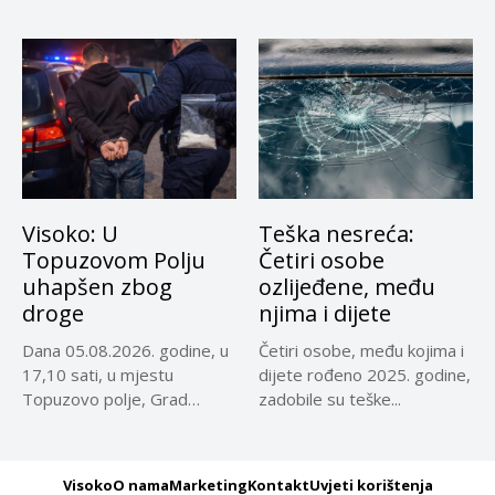
reprezentativci...
Visoko: U
Teška nesreća:
Topuzovom Polju
Četiri osobe
uhapšen zbog
ozlijeđene, među
droge
njima i dijete
Dana 05.08.2026. godine, u
Četiri osobe, među kojima i
17,10 sati, u mjestu
dijete rođeno 2025. godine,
Topuzovo polje, Grad
zadobile su teške...
Visoko,...
Visoko
O nama
Marketing
Kontakt
Uvjeti korištenja