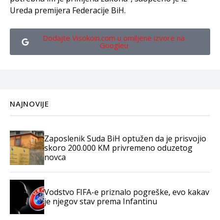
Ureda premijera Federacije BiH.
Dodajte Visokoin.com u omiljene izvore na
Googleu
NAJNOVIJE
Zaposlenik Suda BiH optužen da je prisvojio
skoro 200.000 KM privremeno oduzetog
novca
Vodstvo FIFA-e priznalo pogreške, evo kakav
je njegov stav prema Infantinu