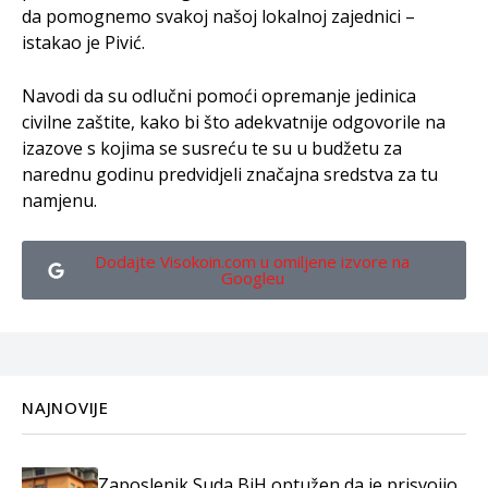
da pomognemo svakoj našoj lokalnoj zajednici –
istakao je Pivić.
Navodi da su odlučni pomoći opremanje jedinica
civilne zaštite, kako bi što adekvatnije odgovorile na
izazove s kojima se susreću te su u budžetu za
narednu godinu predvidjeli značajna sredstva za tu
namjenu.
Dodajte Visokoin.com u omiljene izvore na
Googleu
NAJNOVIJE
Zaposlenik Suda BiH optužen da je prisvojio