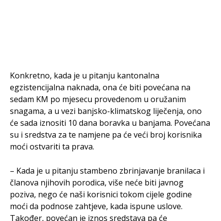
Konkretno, kada je u pitanju kantonalna
egzistencijalna naknada, ona će biti povećana na
sedam KM po mjesecu provedenom u oružanim
snagama, a u vezi banjsko-klimatskog liječenja, ono
će sada iznositi 10 dana boravka u banjama. Povećana
su i sredstva za te namjene pa će veći broj korisnika
moći ostvariti ta prava.
– Kada je u pitanju stambeno zbrinjavanje branilaca i
članova njihovih porodica, više neće biti javnog
poziva, nego će naši korisnici tokom cijele godine
moći da podnose zahtjeve, kada ispune uslove.
Također, povećan je iznos sredstava pa će