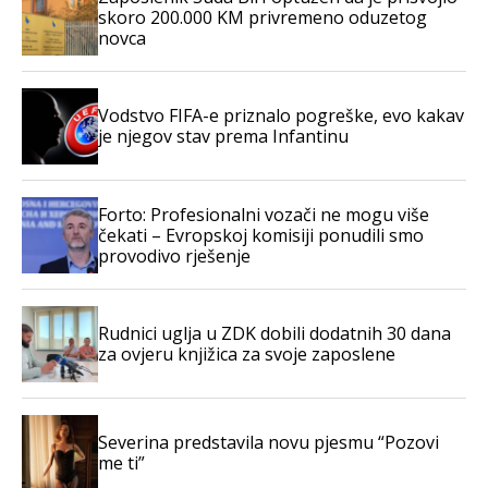
skoro 200.000 KM privremeno oduzetog
novca
Vodstvo FIFA-e priznalo pogreške, evo kakav
je njegov stav prema Infantinu
Forto: Profesionalni vozači ne mogu više
čekati – Evropskoj komisiji ponudili smo
provodivo rješenje
Rudnici uglja u ZDK dobili dodatnih 30 dana
za ovjeru knjižica za svoje zaposlene
Severina predstavila novu pjesmu “Pozovi
me ti”