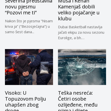
Severina predstavila
Musa i Kenan
novu pjesmu
Kamenjaš dobili
“Pozovi me ti”
veliko pojačanje u
klubu
Nakon što je pjesma “Nisam
kriva ja” (“Bezosjećajna”) u
Dubai Basketball nastavlja
samo šest dana...
jačati ekipu za novu sezonu
Eurolige, a bh.
reprezentativci...
Visoko: U
Teška nesreća:
Topuzovom Polju
Četiri osobe
uhapšen zbog
ozlijeđene, među
droge
njima i dijete