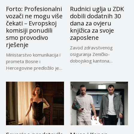
Forto: Profesionalni
Rudnici uglja u ZDK
vozači ne mogu više
dobili dodatnih 30
čekati – Evropskoj
dana za ovjeru
komisiji ponudili
knjižica za svoje
smo provodivo
zaposlene
rješenje
Zavod zdravstvenog
osiguranja Zeničko-
Ministarstvo komunikacija i
dobojskog kantona
prometa Bosne i
omogućio je dodatni rok od
Hercegovine predložilo je
30 dana...
Evropskoj komisiji
privremeno...