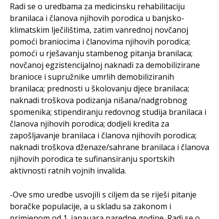
Radi se o uredbama za medicinsku rehabilitaciju
branilaca i članova njihovih porodica u banjsko-
klimatskim lječilištima, zatim vanrednoj novčanoj
pomoći braniocima i članovima njihovih porodica;
pomoći u rješavanju stambenog pitanja branilaca;
novčanoj egzistencijalnoj naknadi za demobilizirane
branioce i supružnike umrlih demobiliziranih
branilaca; prednosti u školovanju djece branilaca;
naknadi troškova podizanja nišana/nadgrobnog
spomenika; stipendiranju redovnog studija branilaca i
članova njihovih porodica; dodjeli kredita za
zapošljavanje branilaca i članova njihovih porodica;
naknadi troškova dženaze/sahrane branilaca i članova
njihovih porodica te sufinansiranju sportskih
aktivnosti ratnih vojnih invalida.
-Ove smo uredbe usvojili s ciljem da se riješi pitanje
boračke populacije, a u skladu sa zakonom i
primjenom od 1. janauara naredne godine. Radi se o