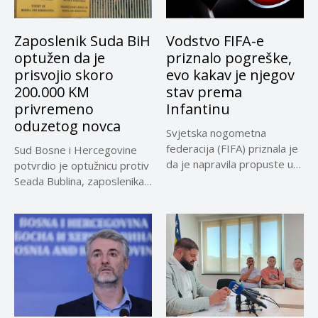
Zaposlenik Suda BiH
Vodstvo FIFA-e
optužen da je
priznalo pogreške,
prisvojio skoro
evo kakav je njegov
200.000 KM
stav prema
privremeno
Infantinu
oduzetog novca
Svjetska nogometna
federacija (FIFA) priznala je
Sud Bosne i Hercegovine
da je napravila propuste u
potvrdio je optužnicu protiv
vezi...
Seada Bublina, zaposlenika
Suda...