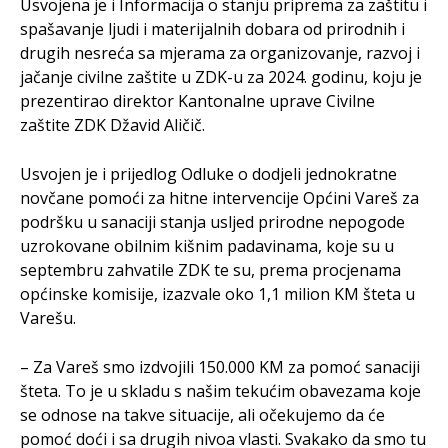
Usvojena je i Informacija o stanju priprema za zaštitu i
spašavanje ljudi i materijalnih dobara od prirodnih i
drugih nesreća sa mjerama za organizovanje, razvoj i
jačanje civilne zaštite u ZDK-u za 2024. godinu, koju je
prezentirao direktor Kantonalne uprave Civilne
zaštite ZDK Džavid Aličič.
Usvojen je i prijedlog Odluke o dodjeli jednokratne
novčane pomoći za hitne intervencije Općini Vareš za
podršku u sanaciji stanja usljed prirodne nepogode
uzrokovane obilnim kišnim padavinama, koje su u
septembru zahvatile ZDK te su, prema procjenama
općinske komisije, izazvale oko 1,1 milion KM šteta u
Varešu.
– Za Vareš smo izdvojili 150.000 KM za pomoć sanaciji
šteta. To je u skladu s našim tekućim obavezama koje
se odnose na takve situacije, ali očekujemo da će
pomoć doći i sa drugih nivoa vlasti. Svakako da smo tu