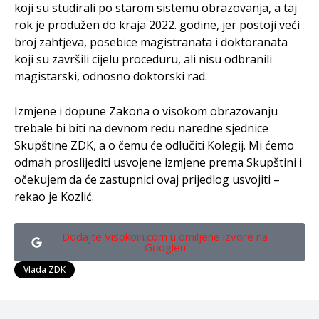
koji su studirali po starom sistemu obrazovanja, a taj
rok je produžen do kraja 2022. godine, jer postoji veći
broj zahtjeva, posebice magistranata i doktoranata
koji su završili cijelu proceduru, ali nisu odbranili
magistarski, odnosno doktorski rad.
Izmjene i dopune Zakona o visokom obrazovanju
trebale bi biti na devnom redu naredne sjednice
Skupštine ZDK, a o čemu će odlučiti Kolegij. Mi ćemo
odmah proslijediti usvojene izmjene prema Skupštini i
očekujem da će zastupnici ovaj prijedlog usvojiti –
rekao je Kozlić.
Dodajte Visokoin.com u omiljene izvore na
Googleu
Vlada ZDK