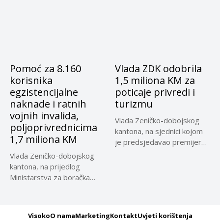
Pomoć za 8.160
Vlada ZDK odobrila
korisnika
1,5 miliona KM za
egzistencijalne
poticaje privredi i
naknade i ratnih
turizmu
vojnih invalida,
Vlada Zeničko-dobojskog
poljoprivrednicima
kantona, na sjednici kojom
1,7 miliona KM
je predsjedavao premijer
Nezir Pivić, usvojila...
Vlada Zeničko-dobojskog
kantona, na prijedlog
Ministarstva za boračka
pitanja, usvojila je odluku...
Visoko
O nama
Marketing
Kontakt
Uvjeti korištenja