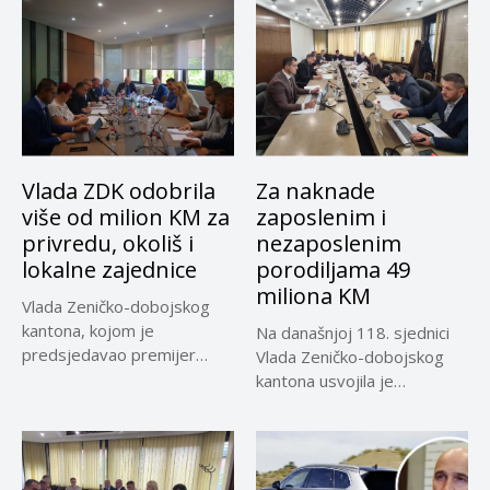
Vlada ZDK odobrila
Za naknade
više od milion KM za
zaposlenim i
privredu, okoliš i
nezaposlenim
lokalne zajednice
porodiljama 49
miliona KM
Vlada Zeničko-dobojskog
kantona, kojom je
Na današnjoj 118. sjednici
predsjedavao premijer
Vlada Zeničko-dobojskog
Nezir Pivić, održala je
kantona usvojila je
danas...
programe utroška
sredstava...