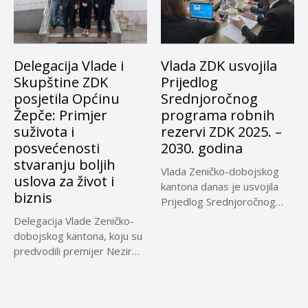
Delegacija Vlade i
Vlada ZDK usvojila
Skupštine ZDK
Prijedlog
posjetila Općinu
Srednjoročnog
Žepče: Primjer
programa robnih
suživota i
rezervi ZDK 2025. –
posvećenosti
2030. godina
stvaranju boljih
Vlada Zeničko-dobojskog
uslova za život i
kantona danas je usvojila
biznis
Prijedlog Srednjoročnog
programa robnih rezervi
Delegacija Vlade Zeničko-
ZDK...
dobojskog kantona, koju su
predvodili premijer Nezir
Pivić i predsjedavajući...