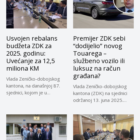
Usvojen rebalans
Premijer ZDK sebi
budžeta ZDK za
“dodijelio” novog
2025. godinu:
Touarega –
Uvećanje za 12,5
službeno vozilo ili
miliona KM
luksuz na račun
građana?
Vlada Zeničko-dobojskog
kantona, na današnjoj 87.
Vlada Zeničko-dobojskog
sjednici, kojom je u
kantona (ZDK) na sjednici
odsustvu premijera...
održanoj 13. juna 2025.
godine donijela...