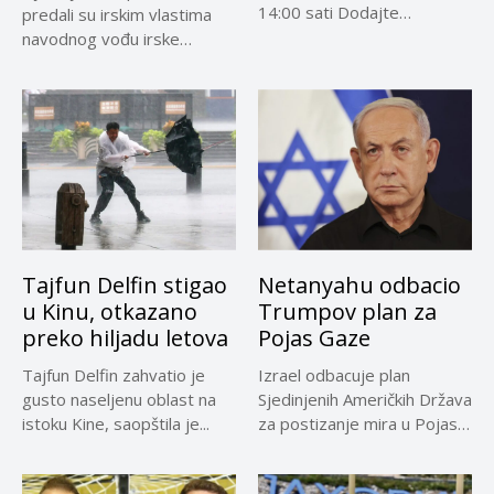
14:00 sati Dodajte
predali su irskim vlastima
Visokoin.com u omiljene
navodnog vođu irske
izvore...
kriminalne grupe...
Tajfun Delfin stigao
Netanyahu odbacio
u Kinu, otkazano
Trumpov plan za
preko hiljadu letova
Pojas Gaze
Tajfun Delfin zahvatio je
Izrael odbacuje plan
gusto naseljenu oblast na
Sjedinjenih Američkih Država
istoku Kine, saopštila je...
za postizanje mira u Pojasu
Gaze,...