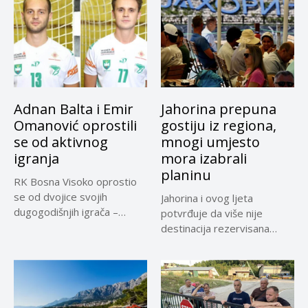
Adnan Balta i Emir
Jahorina prepuna
Omanović oprostili
gostiju iz regiona,
se od aktivnog
mnogi umjesto
igranja
mora izabrali
planinu
RK Bosna Visoko oprostio
se od dvojice svojih
Jahorina i ovog ljeta
dugogodišnjih igrača –
potvrđuje da više nije
Adnana...
destinacija rezervisana
samo za...