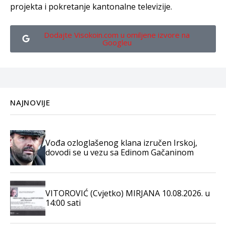
projekta i pokretanje kantonalne televizije.
Dodajte Visokoin.com u omiljene izvore na
Googleu
NAJNOVIJE
Vođa ozloglašenog klana izručen Irskoj,
dovodi se u vezu sa Edinom Gačaninom
VITOROVIĆ (Cvjetko) MIRJANA 10.08.2026. u
14:00 sati