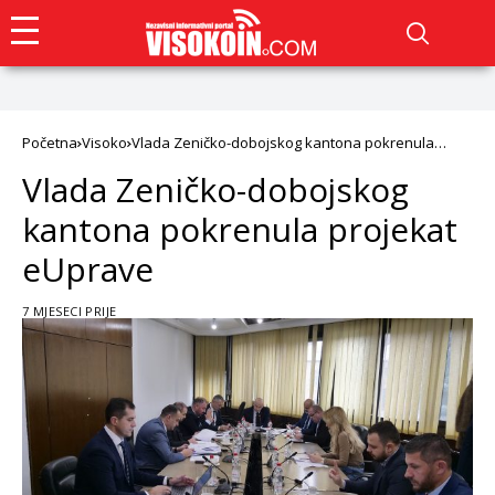
Početna
Visoko
Vlada Zeničko-dobojskog kantona pokrenula
projekat eUprave
Vlada Zeničko-dobojskog
kantona pokrenula projekat
eUprave
7 MJESECI PRIJE