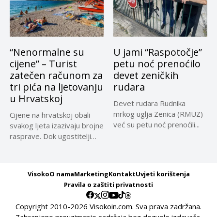
“Nenormalne su
U jami “Raspotočje”
cijene” – Turist
petu noć prenoćilo
zatečen računom za
devet zeničkih
tri pića na ljetovanju
rudara
u Hrvatskoj
Devet rudara Rudnika
mrkog uglja Zenica (RMUZ)
Cijene na hrvatskoj obali
već su petu noć prenoćili...
svakog ljeta izazivaju brojne
rasprave. Dok ugostitelji
upozoravaju...
Visoko
O nama
Marketing
Kontakt
Uvjeti korištenja
Pravila o zaštiti privatnosti
Copyright 2010-2026 Visokoin.com. Sva prava zadržana.
Zabranjeno preuzimanje sadržaja bez dozvole izdavača.