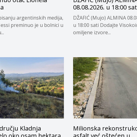
ja
08.08.2026. u 18:00 sat
isanju argentinskih medija,
DŽAFIĆ (Mujo) ALMINA 08.0
essi preminuo je u bolnici u
u 18:00 sati Dodajte Visoko
..
omiljene izvore...
dručju Kladnja
Milionska rekonstrukci
jelo oko osam hektara
asfalt već oštećen u