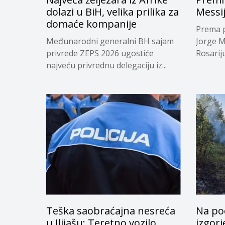
dolazi u BiH, velika prilika za
Messi
domaće kompanije
Prema p
Međunarodni generalni BH sajam
Jorge M
privrede ZEPS 2026 ugostiće
Rosariju.
najveću privrednu delegaciju iz...
Teška saobraćajna nesreća
Na po
u Ilijašu: Teretno vozilo
izgor