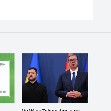
A
Vučić sa Zelenskim: Ja ne