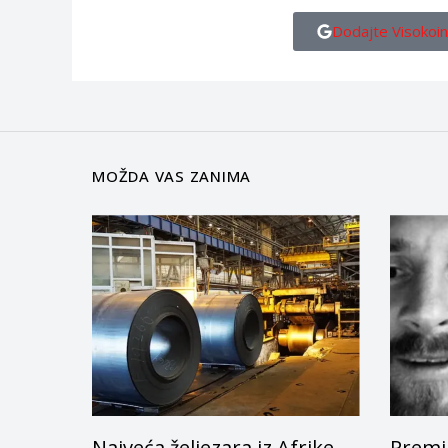
Dodajte Visokoin
MOŽDA VAS ZANIMA
Najveća željezara iz Afrike
Premi