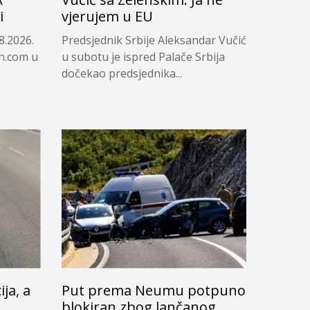
i
vjerujem u EU
8.2026.
Predsjednik Srbije Aleksandar Vučić
in.com u
u subotu je ispred Palače Srbija
dočekao predsjednika...
ja, a
Put prema Neumu potpuno
blokiran zbog lančanog