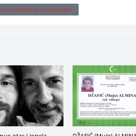
.com u omiljene izvore na Googleu
nuo otac Lionela
DŽAFIĆ (Mujo) ALMIN