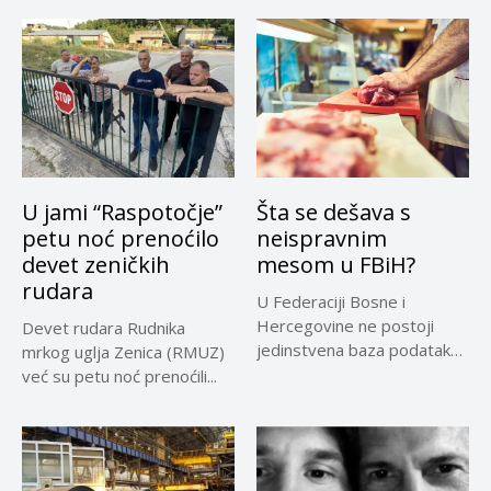
U jami “Raspotočje”
Šta se dešava s
petu noć prenoćilo
neispravnim
devet zeničkih
mesom u FBiH?
rudara
U Federaciji Bosne i
Hercegovine ne postoji
Devet rudara Rudnika
jedinstvena baza podataka
mrkog uglja Zenica (RMUZ)
o kontrolama,...
već su petu noć prenoćili...