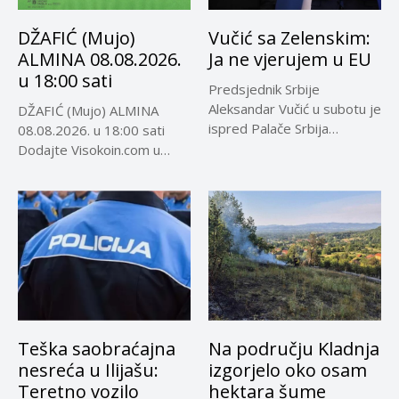
DŽAFIĆ (Mujo)
Vučić sa Zelenskim:
ALMINA 08.08.2026.
Ja ne vjerujem u EU
u 18:00 sati
Predsjednik Srbije
Aleksandar Vučić u subotu je
DŽAFIĆ (Mujo) ALMINA
ispred Palače Srbija
08.08.2026. u 18:00 sati
dočekao predsjednika...
Dodajte Visokoin.com u
omiljene izvore...
Teška saobraćajna
Na području Kladnja
nesreća u Ilijašu:
izgorjelo oko osam
Teretno vozilo
hektara šume