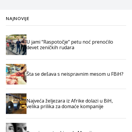
NAJNOVIJE
U jami “Raspotočje” petu noć prenoćilo
devet zeničkih rudara
Šta se dešava s neispravnim mesom u FBiH?
Najveća željezara iz Afrike dolazi u BiH,
velika prilika za domaće kompanije