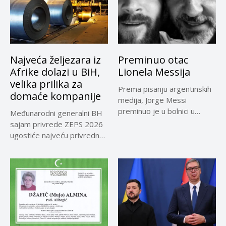
Najveća željezara iz
Preminuo otac
Afrike dolazi u BiH,
Lionela Messija
velika prilika za
Prema pisanju argentinskih
domaće kompanije
medija, Jorge Messi
preminuo je u bolnici u
Međunarodni generalni BH
Rosariju...
sajam privrede ZEPS 2026
ugostiće najveću privrednu
delegaciju iz...