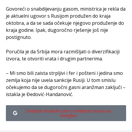
Govoreći o snabdijevanju gasom, ministrica je rekla da
je aktuelni ugovor s Rusijom produžen do kraja
oktobra, a da se sada očekuje njegovo produženje do
kraja godine. Ipak, dugoročno rješenje još nije
postignuto.
Poručila je da Srbija mora razmišljati o diverzifikaciji
izvora, te otvoriti vrata i drugim partnerima.
– Mi smo bili zaista strpljivi i fer i pošteni i jedina smo
zemlja koja nije uvela sankcije Rusiji. U tom smislu
očekujemo da se dugoročni gasni aranžman zaključi –
istakla je Đedović-Handanović.
Dodajte Visokoin.com u omiljene izvore na
Googleu