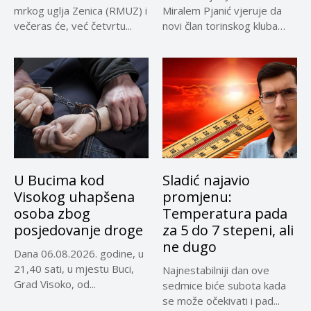
mrkog uglja Zenica (RMUZ) i
Miralem Pjanić vjeruje da
večeras će, već četvrtu...
novi član torinskog kluba
Kerim...
U Bucima kod
Sladić najavio
Visokog uhapšena
promjenu:
osoba zbog
Temperatura pada
posjedovanje droge
za 5 do 7 stepeni, ali
ne dugo
Dana 06.08.2026. godine, u
21,40 sati, u mjestu Buci,
Najnestabilniji dan ove
Grad Visoko, od...
sedmice biće subota kada
se može očekivati i pad...