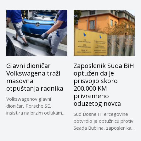
Glavni dioničar
Zaposlenik Suda BiH
Volkswagena traži
optužen da je
masovna
prisvojio skoro
otpuštanja radnika
200.000 KM
privremeno
Volkswagenov glavni
oduzetog novca
dioničar, Porsche SE,
insistira na brzim odlukama
Sud Bosne i Hercegovine
u sporu oko...
potvrdio je optužnicu protiv
Seada Bublina, zaposlenika
Suda...