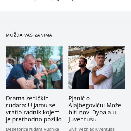
MOŽDA VAS ZANIMA
Drama zeničkih
Pjanić o
rudara: U jamu se
Alajbegoviću: Može
vratio radnik kojem
biti novi Dybala u
je prethodno pozlilo
Juventusu
Desetorica rudara Rudnika
Bivši veznjak Juventusa