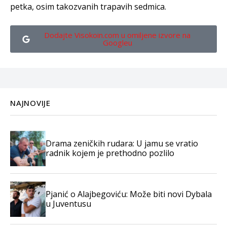
petka, osim takozvanih trapavih sedmica.
Dodajte Visokoin.com u omiljene izvore na
Googleu
NAJNOVIJE
Drama zeničkih rudara: U jamu se vratio
radnik kojem je prethodno pozlilo
Pjanić o Alajbegoviću: Može biti novi Dybala
u Juventusu