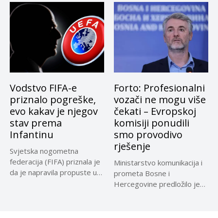
Vodstvo FIFA-e
Forto: Profesionalni
priznalo pogreške,
vozači ne mogu više
evo kakav je njegov
čekati – Evropskoj
stav prema
komisiji ponudili
Infantinu
smo provodivo
rješenje
Svjetska nogometna
federacija (FIFA) priznala je
Ministarstvo komunikacija i
da je napravila propuste u
prometa Bosne i
vezi...
Hercegovine predložilo je
Evropskoj komisiji
privremeno...