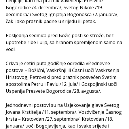
nedjelje, kao i na praznik Vavedenja Presvete
Bogorodice /4. decembra/, Svetog Nikole /19.
decembra/ i Svetog Ignjatija Bogonosca /2. januara/,
čak i ako praznik padne u srijedu ili petak.
Posljednja sedmica pred Božić posti se strože, bez
upotrebe ribe i ulja, sa hranom spremljenom samo na
vodi.
Crkva je četiri puta godišnje odredila višednevne
postove – Božićni, Vaskršnji ili Časni uoči Vaskrsenja
Hristovog, Petrovski pred praznik posvećen Svetim
apostolima Petru i Pavlu /12. jula/ i Gospojinski uoči
Uspenija Presvete Bogorodice /28. avgusta/.
Jednodnevni postovi su na Usjekovanje glave Svetog
Jovana Krstitelja /11. septembra/, Vozdviženje Časnog
krsta – Krstovdan /27. septembra/, Krstovdan /18.
januara/ uoči Bogojavljenja, kao i svake srijede i