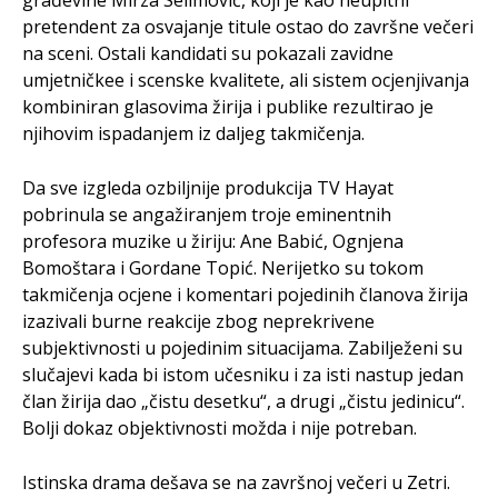
građevine Mirza Selimović, koji je kao neupitni
pretendent za osvajanje titule ostao do završne večeri
na sceni. Ostali kandidati su pokazali zavidne
umjetničkee i scenske kvalitete, ali sistem ocjenjivanja
kombiniran glasovima žirija i publike rezultirao je
njihovim ispadanjem iz daljeg takmičenja.
Da sve izgleda ozbiljnije produkcija TV Hayat
pobrinula se angažiranjem troje eminentnih
profesora muzike u žiriju: Ane Babić, Ognjena
Bomoštara i Gordane Topić. Nerijetko su tokom
takmičenja ocjene i komentari pojedinih članova žirija
izazivali burne reakcije zbog neprekrivene
subjektivnosti u pojedinim situacijama. Zabilježeni su
slučajevi kada bi istom učesniku i za isti nastup jedan
član žirija dao „čistu desetku“, a drugi „čistu jedinicu“.
Bolji dokaz objektivnosti možda i nije potreban.
Istinska drama dešava se na završnoj večeri u Zetri.