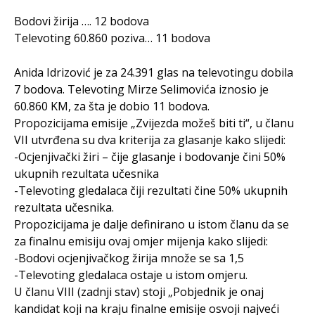
Bodovi žirija …. 12 bodova
Televoting 60.860 poziva… 11 bodova
Anida Idrizović je za 24.391 glas na televotingu dobila
7 bodova. Televoting Mirze Selimovića iznosio je
60.860 KM, za šta je dobio 11 bodova.
Propozicijama emisije „Zvijezda možeš biti ti“, u članu
VII utvrđena su dva kriterija za glasanje kako slijedi:
-Ocjenjivački žiri – čije glasanje i bodovanje čini 50%
ukupnih rezultata učesnika
-Televoting gledalaca čiji rezultati čine 50% ukupnih
rezultata učesnika.
Propozicijama je dalje definirano u istom članu da se
za finalnu emisiju ovaj omjer mijenja kako slijedi:
-Bodovi ocjenjivačkog žirija množe se sa 1,5
-Televoting gledalaca ostaje u istom omjeru.
U članu VIII (zadnji stav) stoji „Pobjednik je onaj
kandidat koji na kraju finalne emisije osvoji najveći