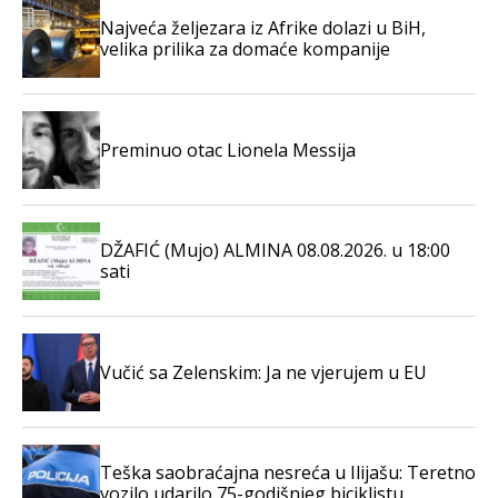
Najveća željezara iz Afrike dolazi u BiH,
velika prilika za domaće kompanije
Preminuo otac Lionela Messija
DŽAFIĆ (Mujo) ALMINA 08.08.2026. u 18:00
sati
Vučić sa Zelenskim: Ja ne vjerujem u EU
Teška saobraćajna nesreća u Ilijašu: Teretno
vozilo udarilo 75-godišnjeg biciklistu