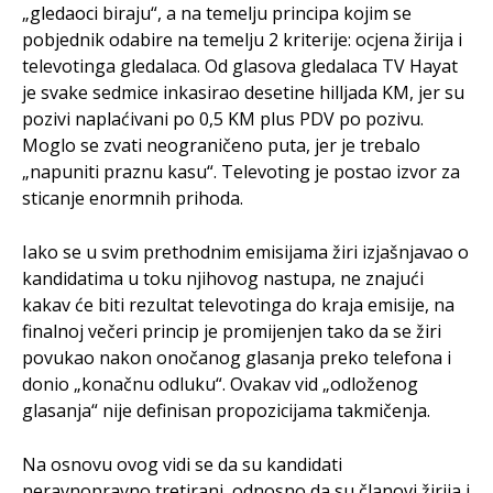
„gledaoci biraju“, a na temelju principa kojim se
pobjednik odabire na temelju 2 kriterije: ocjena žirija i
televotinga gledalaca. Od glasova gledalaca TV Hayat
je svake sedmice inkasirao desetine hilljada KM, jer su
pozivi naplaćivani po 0,5 KM plus PDV po pozivu.
Moglo se zvati neograničeno puta, jer je trebalo
„napuniti praznu kasu“. Televoting je postao izvor za
sticanje enormnih prihoda.
Iako se u svim prethodnim emisijama žiri izjašnjavao o
kandidatima u toku njihovog nastupa, ne znajući
kakav će biti rezultat televotinga do kraja emisije, na
finalnoj večeri princip je promijenjen tako da se žiri
povukao nakon onočanog glasanja preko telefona i
donio „konačnu odluku“. Ovakav vid „odloženog
glasanja“ nije definisan propozicijama takmičenja.
Na osnovu ovog vidi se da su kandidati
neravnopravno tretirani, odnosno da su članovi žirija i