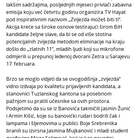
lakšim sadržajima, posljednjih mjeseci privlači zabavna
emisija koju već četvrtu godinu organizira TV Hayat
pod inspirativnim nazivom „Zvijezda možeš biti ti“.
Akcija kreće sa široke osnove testirajući širom BiH
kandidate željne slave, da bi se od više stotina
potencijalnih zvijezda metodom eliminacije na kraju
došlo do „zlatnih 11“, mladih ljudi koji su mikrofone
odmjerili u prepunoj ledenoj dvorani Zetra u Sarajevu
17. februara.
Brzo se moglo vidjeti da se ovogodišnja „zvijezda“
vidno izdvaja po kvalitetu prijavljenih kandidata, a
stanovnici Tuzlanskog kantona sa posebnom
pažnjom su pratili učesnike sa ovih prostora.
Podsjetimo da su se iz Banovića takmičili Jasmin Žunić
i Armin Kišić, koje su banovićki rudari bodrili čak i
lampama i šljemovima u publici. Boje Srebrenika
branili su izvrsna Jasmina Mujkanović i mladi student