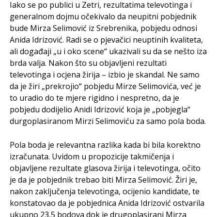
Iako se po publici u Zetri, rezultatima televotinga i
generalnom dojmu očekivalo da neupitni pobjednik
bude Mirza Selimović iz Srebrenika, pobjedu odnosi
Anida Idrizović. Radi se o pjevačici neuptinih kvaliteta,
ali događaji „u i oko scene“ ukazivali su da se nešto iza
brda valja. Nakon što su objavljeni rezultati
televotinga i ocjena žirija – izbio je skandal. Ne samo
da je žiri „prekrojio“ pobjedu Mirze Selimovića, već je
to uradio do te mjere rigidno i nespretno, da je
pobjedu dodijelio Anidi Idrizović koja je „pobjegla“
durgoplasiranom Mirzi Selimoviću za samo pola boda.
Pola boda je relevantna razlika kada bi bila korektno
izračunata. Uvidom u propozicije takmičenja i
objavljene rezultate glasova žirija i televotinga, očito
je da je pobjednik trebao biti Mirza Selimović. Žiri je,
nakon zaključenja televotinga, ocijenio kandidate, te
konstatovao da je pobjednica Anida Idrizović ostvarila
ukupno 23,5 bodova dok je drugoplasirani Mirza