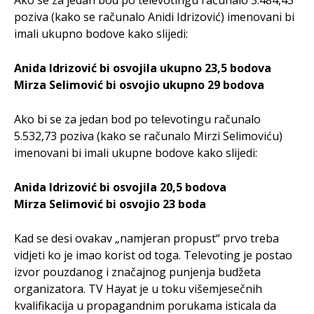
Ako se za jedan bod po televotingu računalo 3.484,43
poziva (kako se računalo Anidi Idrizović) imenovani bi
imali ukupno bodove kako slijedi:
Anida Idrizović bi osvojila ukupno 23,5 bodova
Mirza Selimović bi osvojio ukupno 29 bodova
Ako bi se za jedan bod po televotingu računalo
5.532,73 poziva (kako se računalo Mirzi Selimoviću)
imenovani bi imali ukupne bodove kako slijedi:
Anida Idrizović bi osvojila 20,5 bodova
Mirza Selimović bi osvojio 23 boda
Kad se desi ovakav „namjeran propust“ prvo treba
vidjeti ko je imao korist od toga. Televoting je postao
izvor pouzdanog i značajnog punjenja budžeta
organizatora. TV Hayat je u toku višemjesečnih
kvalifikacija u propagandnim porukama isticala da