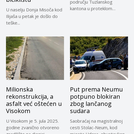
području Tuzlanskog
kantona u proteklom
U naselju Donja Misoča kod
periodu imale su više...
Ilijaša u petak je došlo do
teške...
Milionska
Put prema Neumu
rekonstrukcija, a
potpuno blokiran
asfalt već oštećen u
zbog lančanog
Visokom
sudara
U Visokom je 5. jula 2025.
Saobraćaj na magistralnoj
godine zvanično otvoreno
cesti Stolac-Neum, kod