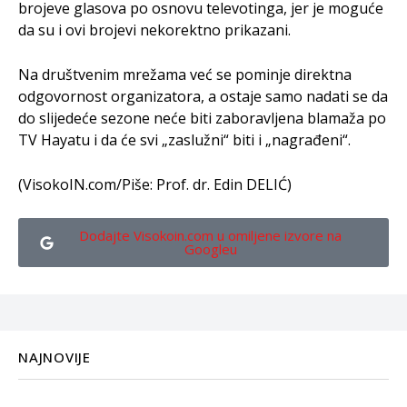
brojeve glasova po osnovu televotinga, jer je moguće
da su i ovi brojevi nekorektno prikazani.
Na društvenim mrežama već se pominje direktna
odgovornost organizatora, a ostaje samo nadati se da
do slijedeće sezone neće biti zaboravljena blamaža po
TV Hayatu i da će svi „zaslužni“ biti i „nagrađeni“.
(VisokoIN.com/Piše: Prof. dr. Edin DELIĆ)
Dodajte Visokoin.com u omiljene izvore na
Googleu
NAJNOVIJE