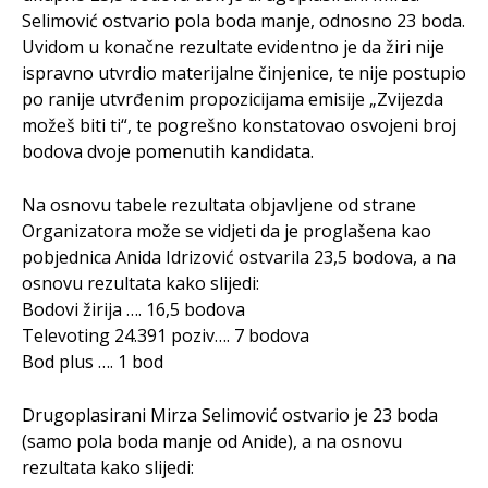
Selimović ostvario pola boda manje, odnosno 23 boda.
Uvidom u konačne rezultate evidentno je da žiri nije
ispravno utvrdio materijalne činjenice, te nije postupio
po ranije utvrđenim propozicijama emisije „Zvijezda
možeš biti ti“, te pogrešno konstatovao osvojeni broj
bodova dvoje pomenutih kandidata.
Na osnovu tabele rezultata objavljene od strane
Organizatora može se vidjeti da je proglašena kao
pobjednica Anida Idrizović ostvarila 23,5 bodova, a na
osnovu rezultata kako slijedi:
Bodovi žirija …. 16,5 bodova
Televoting 24.391 poziv…. 7 bodova
Bod plus …. 1 bod
Drugoplasirani Mirza Selimović ostvario je 23 boda
(samo pola boda manje od Anide), a na osnovu
rezultata kako slijedi: