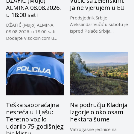
DŽAFIĆ (Mujo)
Vučić sa Zelenskim:
ALMINA 08.08.2026.
Ja ne vjerujem u EU
u 18:00 sati
Predsjednik Srbije
Aleksandar Vučić u subotu je
DŽAFIĆ (Mujo) ALMINA
ispred Palače Srbija
08.08.2026. u 18:00 sati
dočekao predsjednika...
Dodajte Visokoin.com u
omiljene izvore...
Teška saobraćajna
Na području Kladnja
nesreća u Ilijašu:
izgorjelo oko osam
Teretno vozilo
hektara šume
udarilo 75-godišnjeg
Vatrogasne jedinice na
biciklistu