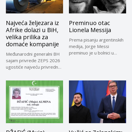
Najveća željezara iz
Preminuo otac
Afrike dolazi u BiH,
Lionela Messija
velika prilika za
Prema pisanju argentinskih
domaće kompanije
medija, Jorge Messi
preminuo je u bolnici u
Međunarodni generalni BH
Rosariju...
sajam privrede ZEPS 2026
ugostiće najveću privrednu
delegaciju iz...