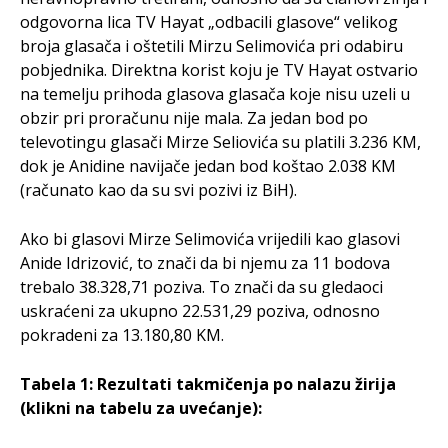
odgovorna lica TV Hayat „odbacili glasove“ velikog
broja glasača i oštetili Mirzu Selimovića pri odabiru
pobjednika. Direktna korist koju je TV Hayat ostvario
na temelju prihoda glasova glasača koje nisu uzeli u
obzir pri proračunu nije mala. Za jedan bod po
televotingu glasači Mirze Seliovića su platili 3.236 KM,
dok je Anidine navijače jedan bod koštao 2.038 KM
(računato kao da su svi pozivi iz BiH).
Ako bi glasovi Mirze Selimovića vrijedili kao glasovi
Anide Idrizović, to znači da bi njemu za 11 bodova
trebalo 38.328,71 poziva. To znači da su gledaoci
uskraćeni za ukupno 22.531,29 poziva, odnosno
pokradeni za 13.180,80 KM.
Tabela 1: Rezultati takmičenja po nalazu žirija
(klikni na tabelu za uvećanje):