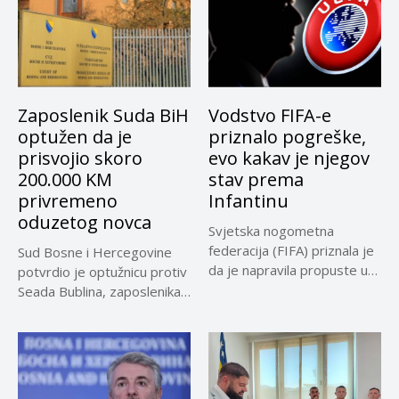
Zaposlenik Suda BiH
Vodstvo FIFA-e
optužen da je
priznalo pogreške,
prisvojio skoro
evo kakav je njegov
200.000 KM
stav prema
privremeno
Infantinu
oduzetog novca
Svjetska nogometna
federacija (FIFA) priznala je
Sud Bosne i Hercegovine
da je napravila propuste u
potvrdio je optužnicu protiv
vezi...
Seada Bublina, zaposlenika
Suda...