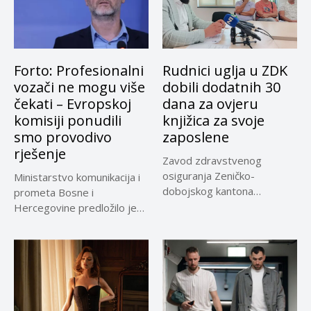
Forto: Profesionalni
Rudnici uglja u ZDK
vozači ne mogu više
dobili dodatnih 30
čekati – Evropskoj
dana za ovjeru
komisiji ponudili
knjižica za svoje
smo provodivo
zaposlene
rješenje
Zavod zdravstvenog
osiguranja Zeničko-
Ministarstvo komunikacija i
dobojskog kantona
prometa Bosne i
omogućio je dodatni rok od
Hercegovine predložilo je
30 dana...
Evropskoj komisiji
privremeno...