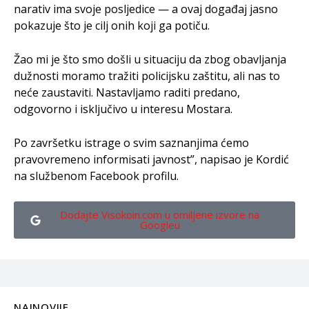
narativ ima svoje posljedice — a ovaj događaj jasno
pokazuje što je cilj onih koji ga potiču.
Žao mi je što smo došli u situaciju da zbog obavljanja
dužnosti moramo tražiti policijsku zaštitu, ali nas to
neće zaustaviti. Nastavljamo raditi predano,
odgovorno i isključivo u interesu Mostara.
Po završetku istrage o svim saznanjima ćemo
pravovremeno informisati javnost”, napisao je Kordić
na službenom Facebook profilu.
Dodajte Visokoin.com u omiljene izvore na
Googleu
NAJNOVIJE