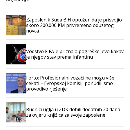
Zaposlenik Suda BiH optužen da je prisvojio
skoro 200.000 KM privremeno oduzetog
novca
Vodstvo FIFA-e priznalo pogreške, evo kakav
je njegov stav prema Infantinu
Forto: Profesionalni vozači ne mogu više
čekati – Evropskoj komisiji ponudili smo
provodivo rješenje
Rudnici uglja u ZDK dobili dodatnih 30 dana
za ovjeru knjižica za svoje zaposlene