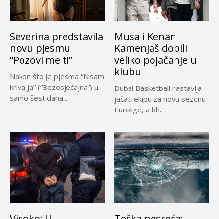
Severina predstavila
Musa i Kenan
novu pjesmu
Kamenjaš dobili
“Pozovi me ti”
veliko pojačanje u
klubu
Nakon što je pjesma “Nisam
kriva ja” (“Bezosjećajna”) u
Dubai Basketball nastavlja
samo šest dana...
jačati ekipu za novu sezonu
Eurolige, a bh.
reprezentativci...
Visoko: U
Teška nesreća: