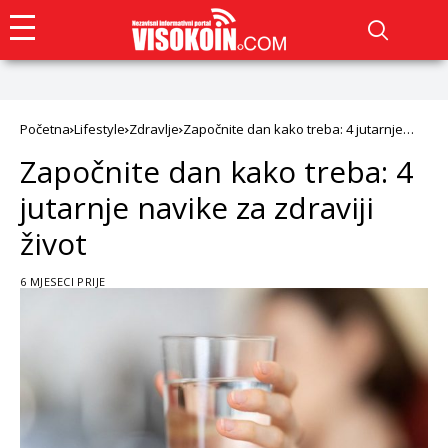
Početna
Lifestyle
Zdravlje
Započnite dan kako treba: 4 jutarnje
navike za zdraviji život
Započnite dan kako treba: 4
jutarnje navike za zdraviji
život
6 MJESECI PRIJE