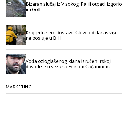
Bizaran slučaj iz Visokog: Palili otpad, izgorio
im Golf
Kraj jedne ere dostave: Glovo od danas više
ne posluje u BiH
Vođa ozloglašenog klana izručen Irskoj,
dovodi se u vezu sa Edinom Gačaninom
MARKETING