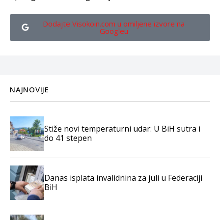
Dodajte Visokoin.com u omiljene izvore na
Googleu
NAJNOVIJE
Stiže novi temperaturni udar: U BiH sutra i
do 41 stepen
Danas isplata invalidnina za juli u Federaciji
BiH