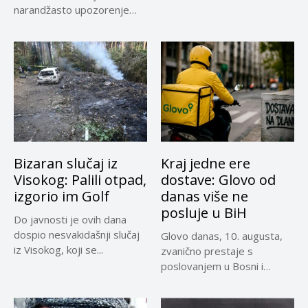
invalidnina za ratne vojne...
narandžasto upozorenje
zbog visoke dnevne
temperature...
Bizaran slučaj iz
Kraj jedne ere
Visokog: Palili otpad,
dostave: Glovo od
izgorio im Golf
danas više ne
posluje u BiH
Do javnosti je ovih dana
dospio nesvakidašnji slučaj
Glovo danas, 10. augusta,
iz Visokog, koji se...
zvanično prestaje s
poslovanjem u Bosni i
Hercegovini,...