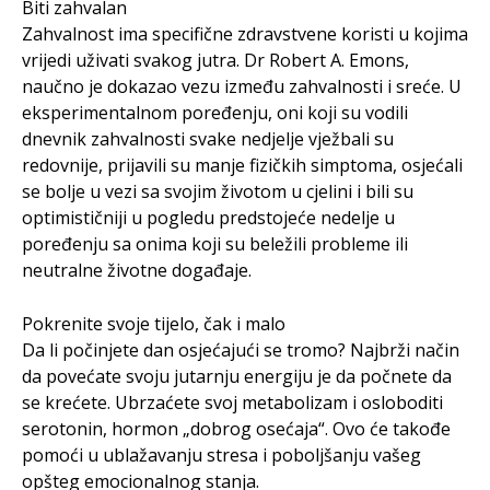
Biti zahvalan
Zahvalnost ima specifične zdravstvene koristi u kojima
vrijedi uživati svakog jutra. Dr Robert A. Emons,
naučno je dokazao vezu između zahvalnosti i sreće. U
eksperimentalnom poređenju, oni koji su vodili
dnevnik zahvalnosti svake nedjelje vježbali su
redovnije, prijavili su manje fizičkih simptoma, osjećali
se bolje u vezi sa svojim životom u cjelini i bili su
optimističniji u pogledu predstojeće nedelje u
poređenju sa onima koji su beležili probleme ili
neutralne životne događaje.
Pokrenite svoje tijelo, čak i malo
Da li počinjete dan osjećajući se tromo? Najbrži način
da povećate svoju jutarnju energiju je da počnete da
se krećete. Ubrzaćete svoj metabolizam i osloboditi
serotonin, hormon „dobrog osećaja“. Ovo će takođe
pomoći u ublažavanju stresa i poboljšanju vašeg
opšteg emocionalnog stanja.