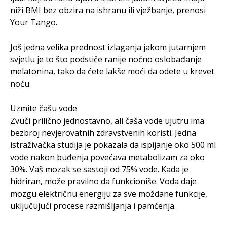
niži BMI bez obzira na ishranu ili vježbanje, prenosi
Your Tango.
Još jedna velika prednost izlaganja jakom jutarnjem
svjetlu je to što podstiče ranije noćno oslobađanje
melatonina, tako da ćete lakše moći da odete u krevet
noću.
Uzmite čašu vode
Zvuči prilično jednostavno, ali čaša vode ujutru ima
bezbroj nevjerovatnih zdravstvenih koristi. Jedna
istraživačka studija je pokazala da ispijanje oko 500 ml
vode nakon buđenja povećava metabolizam za oko
30%. Vaš mozak se sastoji od 75% vode. Kada je
hidriran, može pravilno da funkcioniše. Voda daje
mozgu električnu energiju za sve moždane funkcije,
uključujući procese razmišljanja i pamćenja.