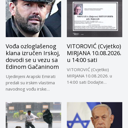
Vođa ozloglašenog
VITOROVIĆ (Cvjetko)
klana izručen Irskoj,
MIRJANA 10.08.2026.
dovodi se u vezu sa
u 14:00 sati
Edinom Gačaninom
VITOROVIĆ (Cvjetko)
MIRJANA 10.08.2026. u
Ujedinjeni Arapski Emirati
14:00 sati Dodajte
predali su irskim vlastima
Visokoin.com u omiljene
navodnog vođu irske
izvore...
kriminalne grupe...