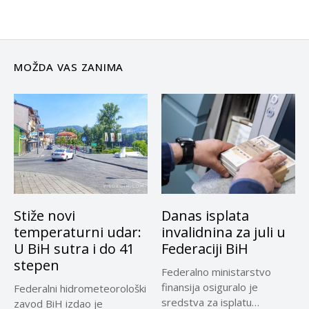
MOŽDA VAS ZANIMA
Stiže novi
Danas isplata
temperaturni udar:
invalidnina za juli u
U BiH sutra i do 41
Federaciji BiH
stepen
Federalno ministarstvo
finansija osiguralo je
Federalni hidrometeorološki
sredstva za isplatu
zavod BiH izdao je