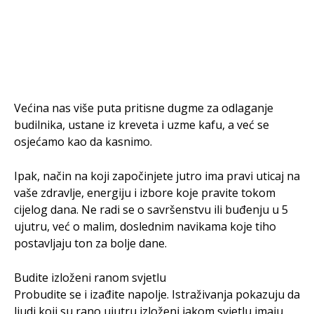
Većina nas više puta pritisne dugme za odlaganje
budilnika, ustane iz kreveta i uzme kafu, a već se
osjećamo kao da kasnimo.
Ipak, način na koji započinjete jutro ima pravi uticaj na
vaše zdravlje, energiju i izbore koje pravite tokom
cijelog dana. Ne radi se o savršenstvu ili buđenju u 5
ujutru, već o malim, doslednim navikama koje tiho
postavljaju ton za bolje dane.
Budite izloženi ranom svjetlu
Probudite se i izađite napolje. Istraživanja pokazuju da
ljudi koji su rano ujutru izloženi jakom svjetlu imaju