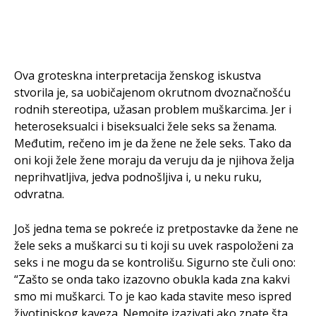
Ova groteskna interpretacija ženskog iskustva
stvorila je, sa uobičajenom okrutnom dvoznačnošću
rodnih stereotipa, užasan problem muškarcima. Jer i
heteroseksualci i biseksualci žele seks sa ženama.
Međutim, rečeno im je da žene ne žele seks. Tako da
oni koji žele žene moraju da veruju da je njihova želja
neprihvatljiva, jedva podnošljiva i, u neku ruku,
odvratna.
Još jedna tema se pokreće iz pretpostavke da žene ne
žele seks a muškarci su ti koji su uvek raspoloženi za
seks i ne mogu da se kontrolišu. Sigurno ste čuli ono:
“Zašto se onda tako izazovno obukla kada zna kakvi
smo mi muškarci. To je kao kada stavite meso ispred
životinjskog kaveza. Nemojte izazivati ako znate šta