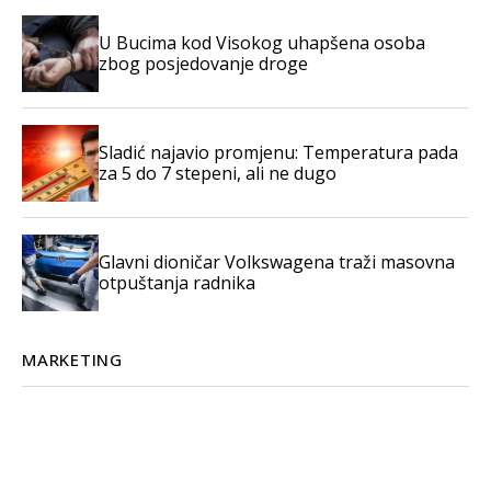
U Bucima kod Visokog uhapšena osoba
zbog posjedovanje droge
Sladić najavio promjenu: Temperatura pada
za 5 do 7 stepeni, ali ne dugo
Glavni dioničar Volkswagena traži masovna
otpuštanja radnika
MARKETING