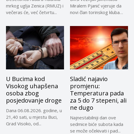
mrkog uglja Zenica (RMUZ) i
Miralem Pjanić vjeruje da
večeras će, već četvrtu...
novi član torinskog kluba
Kerim...
U Bucima kod
Sladić najavio
Visokog uhapšena
promjenu:
osoba zbog
Temperatura pada
posjedovanje droge
za 5 do 7 stepeni, ali
ne dugo
Dana 06.08.2026. godine, u
21,40 sati, u mjestu Buci,
Najnestabilniji dan ove
Grad Visoko, od...
sedmice biće subota kada
se može očekivati i pad...