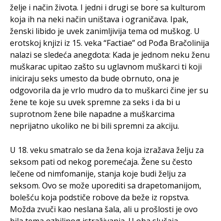
želje i način života. I jedni i drugi se bore sa kulturom
koja ih na neki način uništava i ograničava. Ipak,
ženski libido je uvek zanimljivija tema od muškog. U
erotskoj knjizi iz 15. veka “Factiae” od Pođa Bračolinija
nalazi se sledeća anegdota: Kada je jednom neku ženu
muškarac upitao zašto su uglavnom muškarci ti koji
iniciraju seks umesto da bude obrnuto, ona je
odgovorila da je vrlo mudro da to muškarci čine jer su
žene te koje su uvek spremne za seks i da bi u
suprotnom žene bile napadne a muškarcima
neprijatno ukoliko ne bi bili spremni za akciju.
U 18. veku smatralo se da žena koja izražava želju za
seksom pati od nekog poremećaja. Žene su često
lečene od nimfomanije, stanja koje budi želju za
seksom. Ovo se može uporediti sa drapetomanijom,
bolešću koja podstiče robove da beže iz ropstva.
Možda zvuči kao neslana šala, ali u prošlosti je ovo