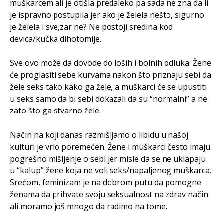
muškarcem ali je otišla predaleko pa sada ne zna da li
je ispravno postupila jer ako je želela nešto, sigurno
je želela i sve,zar ne? Ne postoji sredina kod
devica/kučka dihotomije.
Sve ovo može da dovode do loših i bolnih odluka. Žene
će proglasiti sebe kurvama nakon što priznaju sebi da
žele seks tako kako ga žele, a muškarci će se upustiti
u seks samo da bi sebi dokazali da su “normalni” a ne
zato što ga stvarno žele.
Način na koji danas razmišljamo o libidu u našoj
kulturi je vrlo poremećen. Žene i muškarci često imaju
pogrešno mišljenje o sebi jer misle da se ne uklapaju
u “kalup” žene koja ne voli seks/napaljenog muškarca.
Srećom, feminizam je na dobrom putu da pomogne
ženama da prihvate svoju seksualnost na zdrav način
ali moramo još mnogo da radimo na tome.