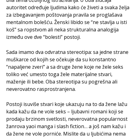
bila tema ozbiljnog istraživanja. U oba slučaja
autoritet određuje ljudima kako će živeti a svaka želja
za izbegavanjem poštovanja pravila se proglašava
mentalnom bolešću. Ženski libido se “ne stavlja u isti
koš” sa ropstvom ali neka strukturalna analogija
između ove dve “bolesti” postoji.
Sada imamo dva odvratna stereotipa: sa jedne strane
muškarce od kojih se očekuje da su konstantno
“napaljene zveri” a sa druge žene koje ne žele seks
toliko već umesto toga žele materijalne stvari,
maženje ili bebe. Oba stereotipa su pogrešna ali
neverovatno rasprostranjena.
Postoji isuviše stvari koje ukazuju na to da žene lažu
kada kažu da ne vole seks – ljubavni romani koji se
prodaju brzinom svetlosti, neverovatna popularnost
žanrova yaoi manga i slash fiction… a još nam kažu i
da žene ne vole porniće. Mislite da u ljubićima nema