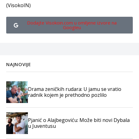
(VisokoIN)
Dodajte Visokoin.com u omiljene izvore na
Googleu
NAJNOVIJE
Drama zeničkih rudara: U jamu se vratio
radnik kojem je prethodno pozlilo
Pjanić o Alajbegoviću: Može biti novi Dybala
u Juventusu