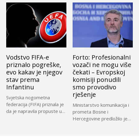
Vodstvo FIFA-e
Forto: Profesionalni
priznalo pogreške,
vozači ne mogu više
evo kakav je njegov
čekati – Evropskoj
stav prema
komisiji ponudili
Infantinu
smo provodivo
rješenje
Svjetska nogometna
federacija (FIFA) priznala je
Ministarstvo komunikacija i
da je napravila propuste u
prometa Bosne i
vezi...
Hercegovine predložilo je
Evropskoj komisiji
privremeno...