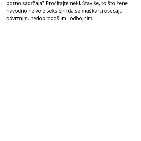
porno sadržaja? Pročitajte neki. Štaviše, to što žene
navodno ne vole seks čini da se muškarci osećaju
odvrtnim, nedobrodošlim i odbojnim.