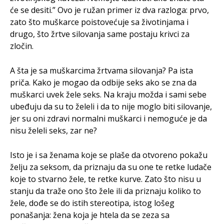
će se desiti.” Ovo je ružan primer iz dva razloga: prvo,
zato što muškarce poistovećuje sa životinjama i
drugo, što žrtve silovanja same postaju krivci za
zločin.
A šta je sa muškarcima žrtvama silovanja? Pa ista
priča. Kako je mogao da odbije seks ako se zna da
muškarci uvek žele seks. Na kraju možda i sami sebe
ubeđuju da su to želeli i da to nije moglo biti silovanje,
jer su oni zdravi normalni muškarci i nemoguće je da
nisu želeli seks, zar ne?
Isto je i sa ženama koje se plaše da otvoreno pokažu
želju za seksom, da priznaju da su one te retke ludače
koje to stvarno žele, te retke kurve. Zato što nisu u
stanju da traže ono što žele ili da priznaju koliko to
žele, dođe se do istih stereotipa, istog lošeg
ponašanja: žena koja je htela da se zeza sa