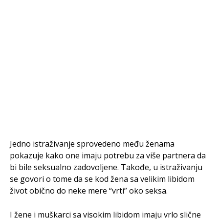
Jedno istraživanje sprovedeno među ženama
pokazuje kako one imaju potrebu za više partnera da
bi bile seksualno zadovoljene. Takođe, u istraživanju
se govori o tome da se kod žena sa velikim libidom
život obično do neke mere “vrti” oko seksa.
I žene i muškarci sa visokim libidom imaju vrlo slične