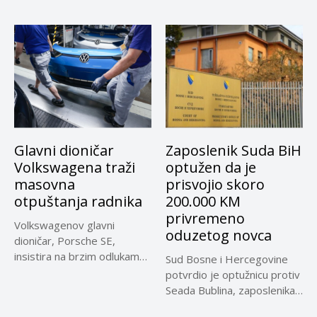
Glavni dioničar
Zaposlenik Suda BiH
Volkswagena traži
optužen da je
masovna
prisvojio skoro
otpuštanja radnika
200.000 KM
privremeno
Volkswagenov glavni
oduzetog novca
dioničar, Porsche SE,
insistira na brzim odlukama
Sud Bosne i Hercegovine
u sporu oko...
potvrdio je optužnicu protiv
Seada Bublina, zaposlenika
Suda...