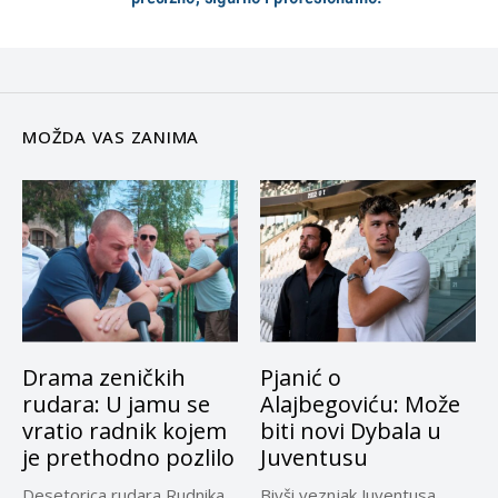
MOŽDA VAS ZANIMA
Drama zeničkih
Pjanić o
rudara: U jamu se
Alajbegoviću: Može
vratio radnik kojem
biti novi Dybala u
je prethodno pozlilo
Juventusu
Desetorica rudara Rudnika
Bivši veznjak Juventusa