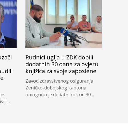
ozači
Rudnici uglja u ZDK dobili
dodatnih 30 dana za ovjeru
udili
knjižica za svoje zaposlene
je
Zavod zdravstvenog osiguranja
Zeničko-dobojskog kantona
ne
omogućio je dodatni rok od 30
siji
dana...