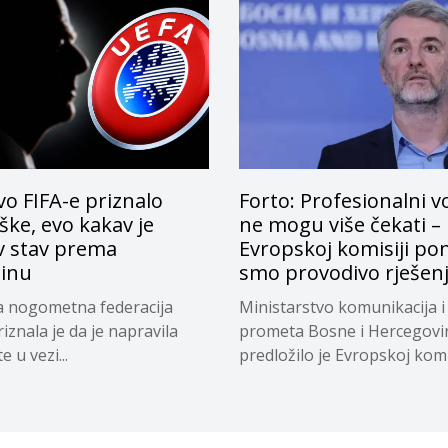
o FIFA-e priznalo
Forto: Profesionalni v
ke, evo kakav je
ne mogu više čekati –
v stav prema
Evropskoj komisiji pon
tinu
smo provodivo rješen
a nogometna federacija
Ministarstvo komunikacija i
riznala je da je napravila
prometa Bosne i Hercegovi
 u vezi...
predložilo je Evropskoj komi
privremeno...