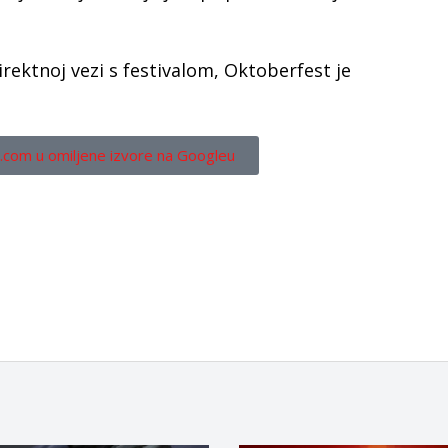
rektnoj vezi s festivalom, Oktoberfest je
.com u omiljene izvore na Googleu