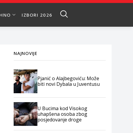
EHNO
IZBORI 2026
NAJNOVIJE
Pjanić o Alajbegoviću: Može
biti novi Dybala u Juventusu
U Bucima kod Visokog
uhapšena osoba zbog
posjedovanje droge