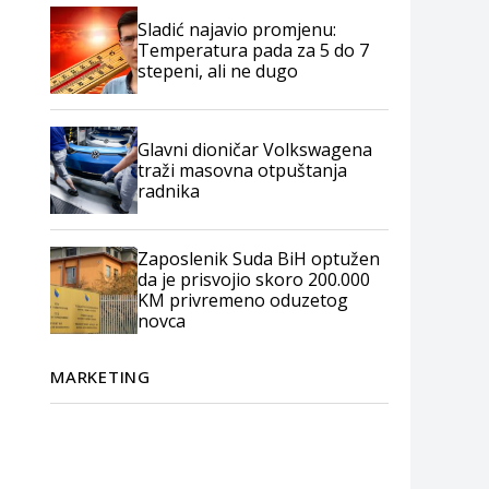
Sladić najavio promjenu:
Temperatura pada za 5 do 7
stepeni, ali ne dugo
Glavni dioničar Volkswagena
traži masovna otpuštanja
radnika
Zaposlenik Suda BiH optužen
da je prisvojio skoro 200.000
KM privremeno oduzetog
novca
MARKETING