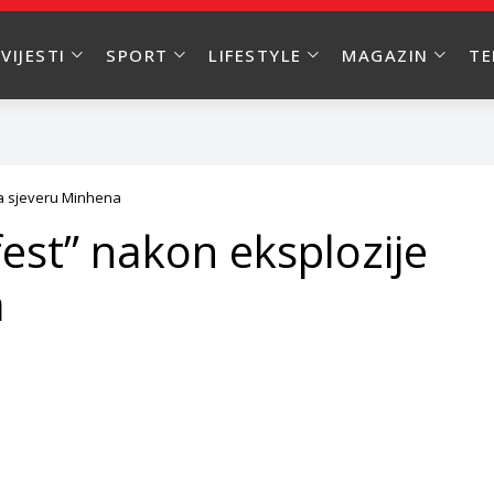
VIJESTI
SPORT
LIFESTYLE
MAGAZIN
T
na sjeveru Minhena
est” nakon eksplozije
a