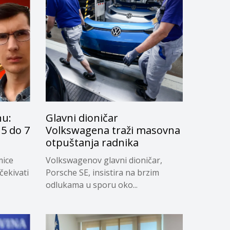
nu:
Glavni dioničar
5 do 7
Volkswagena traži masovna
otpuštanja radnika
mice
Volkswagenov glavni dioničar,
čekivati
Porsche SE, insistira na brzim
odlukama u sporu oko...