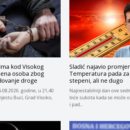
ima kod Visokog
Sladić najavio promje
ena osoba zbog
Temperatura pada za 
dovanje droge
stepeni, ali ne dugo
.08.2026. godine, u 21,40
Najnestabilniji dan ove sed
mjestu Buci, Grad Visoko,
biće subota kada se može o
i pad...