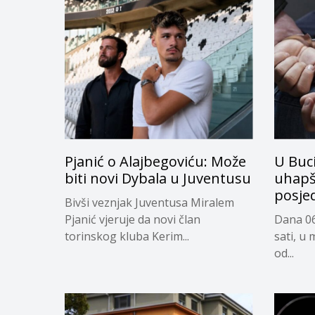
Pjanić o Alajbegoviću: Može
U Buc
biti novi Dybala u Juventusu
uhapš
posje
Bivši veznjak Juventusa Miralem
Pjanić vjeruje da novi član
Dana 06
torinskog kluba Kerim...
sati, u 
od...