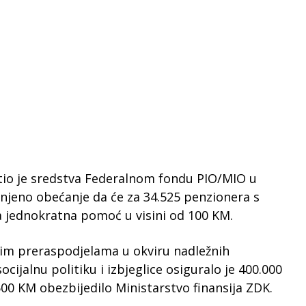
tio je sredstva Federalnom fondu PIO/MIO u
unjeno obećanje da će za 34.525 penzionera s
a jednokratna pomoć u visini od 100 KM.
im preraspodjelama u okviru nadležnih
ocijalnu politiku i izbjeglice osiguralo je 400.000
500 KM obezbijedilo Ministarstvo finansija ZDK.