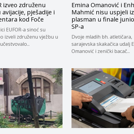
 izveo združenu
Emina Omanović i En
avijacije, pješadije i
Mahmić nisu uspjeli iz
entara kod Foče
plasman u finale juni
SP-a
ici EUFOR-a sinoć su
o izveli združenu vježbu u
Dvoje mladih bh. atletičara,
 učestvovalo...
sarajevska skakačica udalj 
Omanović i zenički bacač...