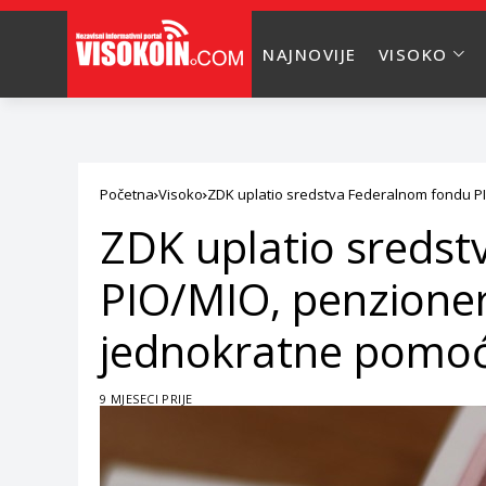
NAJNOVIJE
VISOKO
Početna
Visoko
ZDK uplatio sredstva Federalnom fondu P
ZDK uplatio sreds
PIO/MIO, penzione
jednokratne pomoć
9 MJESECI PRIJE