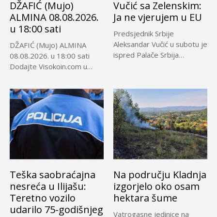
DŽAFIĆ (Mujo)
Vučić sa Zelenskim:
ALMINA 08.08.2026.
Ja ne vjerujem u EU
u 18:00 sati
Predsjednik Srbije
Aleksandar Vučić u subotu je
DŽAFIĆ (Mujo) ALMINA
ispred Palače Srbija
08.08.2026. u 18:00 sati
dočekao predsjednika...
Dodajte Visokoin.com u
omiljene izvore...
Teška saobraćajna
Na području Kladnja
nesreća u Ilijašu:
izgorjelo oko osam
Teretno vozilo
hektara šume
udarilo 75-godišnjeg
Vatrogasne jedinice na