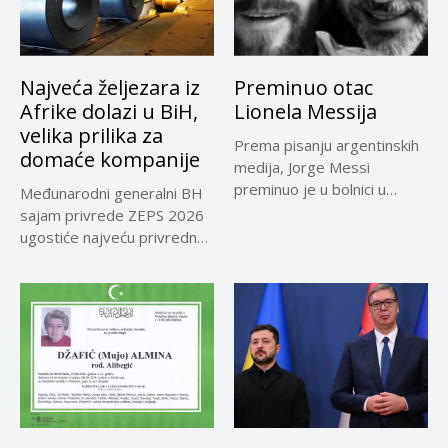
Najveća željezara iz
Preminuo otac
Afrike dolazi u BiH,
Lionela Messija
velika prilika za
Prema pisanju argentinskih
domaće kompanije
medija, Jorge Messi
preminuo je u bolnici u
Međunarodni generalni BH
Rosariju...
sajam privrede ZEPS 2026
ugostiće najveću privrednu
delegaciju iz...