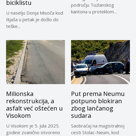
biciklistu
području Tuzlanskog
kantona u proteklom
U naselju Donja Misoča kod
periodu imale su više...
Ilijaša u petak je došlo do
teške...
Milionska
Put prema Neumu
rekonstrukcija, a
potpuno blokiran
asfalt već oštećen u
zbog lančanog
Visokom
sudara
U Visokom je 5. jula 2025.
Saobraćaj na magistralnoj
godine zvanično otvoreno
cesti Stolac-Neum, kod