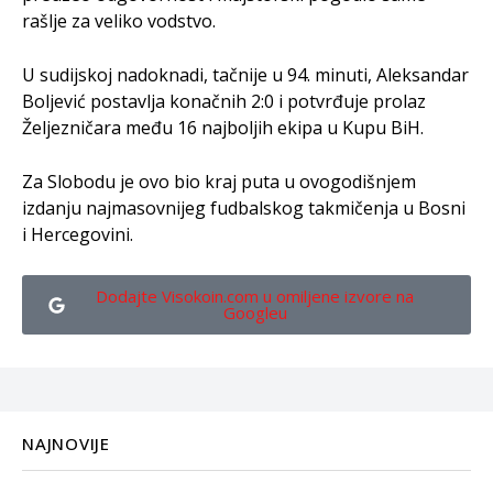
rašlje za veliko vodstvo.
U sudijskoj nadoknadi, tačnije u 94. minuti, Aleksandar
Boljević postavlja konačnih 2:0 i potvrđuje prolaz
Željezničara među 16 najboljih ekipa u Kupu BiH.
Za Slobodu je ovo bio kraj puta u ovogodišnjem
izdanju najmasovnijeg fudbalskog takmičenja u Bosni
i Hercegovini.
Dodajte Visokoin.com u omiljene izvore na
Googleu
NAJNOVIJE