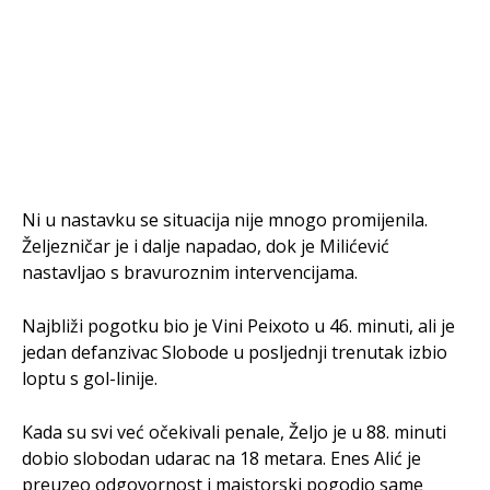
Ni u nastavku se situacija nije mnogo promijenila.
Željezničar je i dalje napadao, dok je Milićević
nastavljao s bravuroznim intervencijama.
Najbliži pogotku bio je Vini Peixoto u 46. minuti, ali je
jedan defanzivac Slobode u posljednji trenutak izbio
loptu s gol-linije.
Kada su svi već očekivali penale, Željo je u 88. minuti
dobio slobodan udarac na 18 metara. Enes Alić je
preuzeo odgovornost i majstorski pogodio same