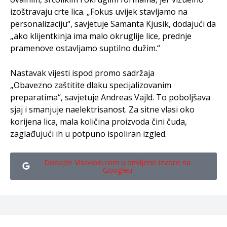
izoštravaju crte lica. „Fokus uvijek stavljamo na
personalizaciju“, savjetuje Samanta Kjusik, dodajući da
„ako klijentkinja ima malo okruglije lice, prednje
pramenove ostavljamo suptilno dužim.“
Nastavak vijesti ispod promo sadržaja
„Obavezno zaštitite dlaku specijalizovanim
preparatima“, savjetuje Andreas Vajld. To poboljšava
sjaj i smanjuje naelektrisanost. Za sitne vlasi oko
korijena lica, mala količina proizvoda čini čuda,
zaglađujući ih u potpuno ispoliran izgled.
Dodajte Visokoin.com u omiljene izvore na
Googleu