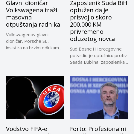
Glavni dioničar
Zaposlenik Suda BiH
Volkswagena traži
optužen da je
masovna
prisvojio skoro
otpuštanja radnika
200.000 KM
privremeno
Volkswagenov glavni
oduzetog novca
dioničar, Porsche SE,
insistira na brzim odlukama
Sud Bosne i Hercegovine
u sporu oko...
potvrdio je optužnicu protiv
Seada Bublina, zaposlenika
Suda...
Vodstvo FIFA-e
Forto: Profesionalni