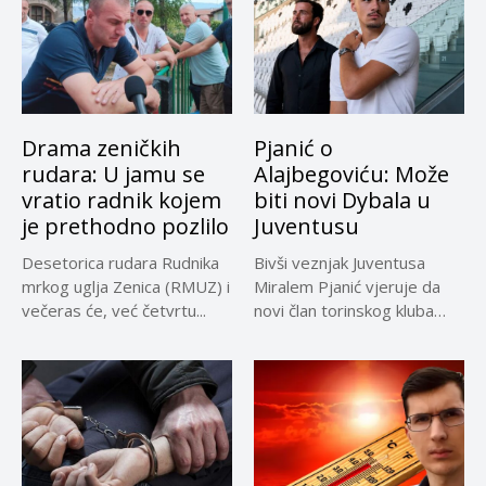
Drama zeničkih
Pjanić o
rudara: U jamu se
Alajbegoviću: Može
vratio radnik kojem
biti novi Dybala u
je prethodno pozlilo
Juventusu
Desetorica rudara Rudnika
Bivši veznjak Juventusa
mrkog uglja Zenica (RMUZ) i
Miralem Pjanić vjeruje da
večeras će, već četvrtu...
novi član torinskog kluba
Kerim...