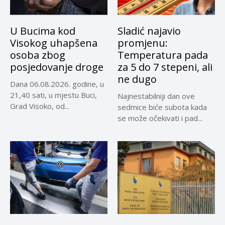
U Bucima kod
Sladić najavio
Visokog uhapšena
promjenu:
osoba zbog
Temperatura pada
posjedovanje droge
za 5 do 7 stepeni, ali
ne dugo
Dana 06.08.2026. godine, u
21,40 sati, u mjestu Buci,
Najnestabilniji dan ove
Grad Visoko, od...
sedmice biće subota kada
se može očekivati i pad...