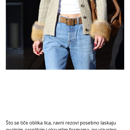
Što se tiče oblika lica, ravni rezovi posebno laskaju
ovalnim, srcolikim i okruglim formama, jer vizuelno