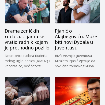
Drama zeničkih
Pjanić o
rudara: U jamu se
Alajbegoviću: Može
vratio radnik kojem
biti novi Dybala u
je prethodno pozlilo
Juventusu
Desetorica rudara Rudnika
Bivši veznjak Juventusa
mrkog uglja Zenica (RMUZ) i
Miralem Pjanić vjeruje da
večeras će, već četvrtu...
novi član torinskog kluba
Kerim...