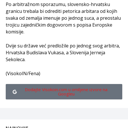
Po arbitražnom sporazumu, slovensko-hrvatsku
granicu trebala bi odrediti petorica arbitara od kojih
svaka od zemalja imenuje po jednog suca, a preostalu
trojicu zajedničkim dogovorom s popisa Evropske
komisije.
Dvije su države već predložile po jednog svog arbitra,
Hrvatska Budislava Vukasa, a Slovenija Jerneja
Sekoleca.
(VisokoIN/Fena)
Dodajte Visokoin.com u omiljene izvore na
Googleu
NAJNOVIJE