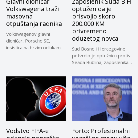
Glavni dioničar
Zaposlenik Suda BiH
Volkswagena traži
optužen da je
masovna
prisvojio skoro
otpuštanja radnika
200.000 KM
privremeno
Volkswagenov glavni
oduzetog novca
dioničar, Porsche SE,
insistira na brzim odlukama
Sud Bosne i Hercegovine
u sporu oko...
potvrdio je optužnicu protiv
Seada Bublina, zaposlenika
Suda...
Vodstvo FIFA-e
Forto: Profesionalni