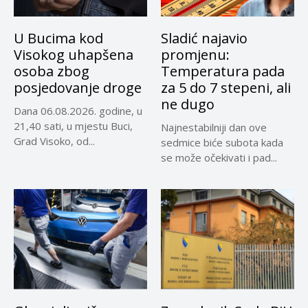
U Bucima kod
Sladić najavio
Visokog uhapšena
promjenu:
osoba zbog
Temperatura pada
posjedovanje droge
za 5 do 7 stepeni, ali
ne dugo
Dana 06.08.2026. godine, u
21,40 sati, u mjestu Buci,
Najnestabilniji dan ove
Grad Visoko, od...
sedmice biće subota kada
se može očekivati i pad...