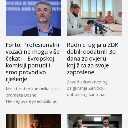
Forto: Profesionalni
Rudnici uglja u ZDK
vozači ne mogu više
dobili dodatnih 30
čekati – Evropskoj
dana za ovjeru
komisiji ponudili
knjižica za svoje
smo provodivo
zaposlene
rješenje
Zavod zdravstvenog
osiguranja Zeničko-
Ministarstvo komunikacija i
dobojskog kantona
prometa Bosne i
omogućio je dodatni rok od
Hercegovine predložilo je
30 dana...
Evropskoj komisiji
privremeno...