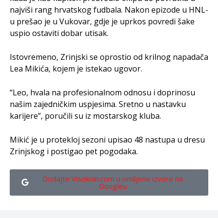
najviši rang hrvatskog fudbala. Nakon epizode u HNL-
u prešao je u Vukovar, gdje je uprkos povredi šake
uspio ostaviti dobar utisak.
Istovremeno, Zrinjski se oprostio od krilnog napadača
Lea Mikića, kojem je istekao ugovor.
“Leo, hvala na profesionalnom odnosu i doprinosu
našim zajedničkim uspjesima. Sretno u nastavku
karijere”, poručili su iz mostarskog kluba.
Mikić je u protekloj sezoni upisao 48 nastupa u dresu
Zrinjskog i postigao pet pogodaka.
Dodajte Visokoin.com u omiljene izvore na
Googleu