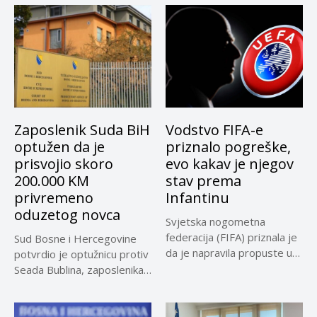
Zaposlenik Suda BiH
Vodstvo FIFA-e
optužen da je
priznalo pogreške,
prisvojio skoro
evo kakav je njegov
200.000 KM
stav prema
privremeno
Infantinu
oduzetog novca
Svjetska nogometna
federacija (FIFA) priznala je
Sud Bosne i Hercegovine
da je napravila propuste u
potvrdio je optužnicu protiv
vezi...
Seada Bublina, zaposlenika
Suda...