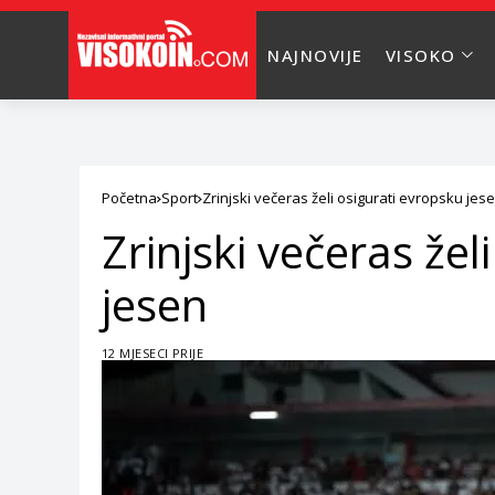
NAJNOVIJE
VISOKO
Početna
Sport
Zrinjski večeras želi osigurati evropsku jes
Zrinjski večeras žel
jesen
12 MJESECI PRIJE