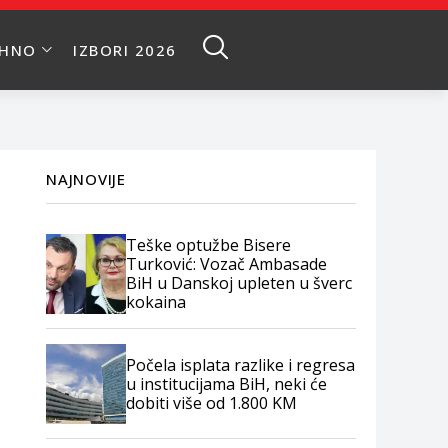
EHNO
IZBORI 2026
NAJNOVIJE
Teške optužbe Bisere
Turković: Vozač Ambasade
BiH u Danskoj upleten u šverc
kokaina
Počela isplata razlike i regresa
u institucijama BiH, neki će
dobiti više od 1.800 KM