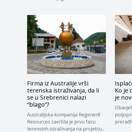
Firma iz Australije vrši
Isplać
terenska istraživanja, da li
Ko je 
se u Srebrenici nalazi
je nov
“blago”?
Obavješ
Australijska kompanija Regener8
poljopr
Resources završila je prvu fazu
prerađi
terenskih istraživanja na projektu...
koji su...