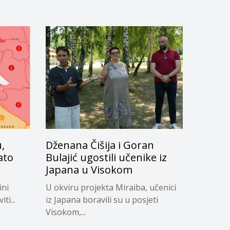
,
Dženana Čišija i Goran
ato
Bulajić ugostili učenike iz
Japana u Visokom
ini
U okviru projekta Miraiba, učenici
ti...
iz Japana boravili su u posjeti
Visokom,...