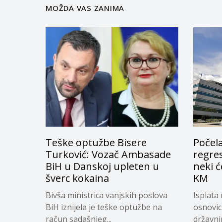
MOŽDA VAS ZANIMA
Teške optužbe Bisere
Počela
Turković: Vozač Ambasade
regres
BiH u Danskoj upleten u
neki ć
šverc kokaina
KM
Bivša ministrica vanjskih poslova
Isplata 
BiH iznijela je teške optužbe na
osnovic
račun sadašnjeg...
državnim