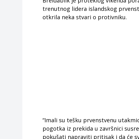
Breidablik je proteklog vikenda por
trenutnog lidera islandskog prvenst
otkrila neka stvari o protivniku.
“Imali su tešku prvenstvenu utakmicu
pogotka iz prekida u završnici susre
pokušati napraviti pritisak i da će