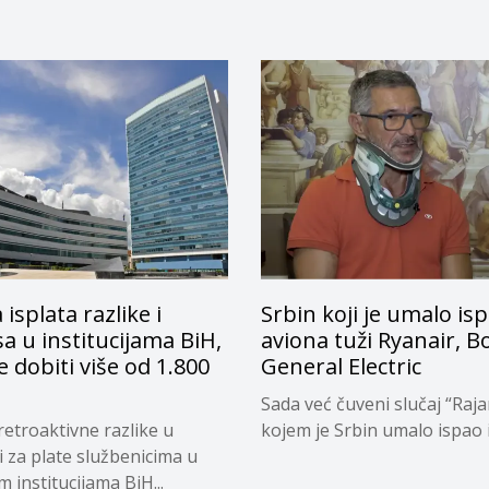
 isplata razlike i
Srbin koji je umalo isp
a u institucijama BiH,
aviona tuži Ryanair, B
e dobiti više od 1.800
General Electric
Sada već čuveni slučaj “Raja
retroaktivne razlike u
kojem je Srbin umalo ispao iz
i za plate službenicima u
 institucijama BiH...