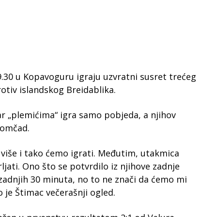
.30 u Kopavoguru igraju uzvratni susret trećeg
rotiv islandskog Breidablika.
r „plemićima“ igra samo pobjeda, a njihov
momčad.
više i tako ćemo igrati. Međutim, utakmica
jati. Ono što se potvrdilo iz njihove zadnje
zadnjih 30 minuta, no to ne znači da ćemo mi
o je Štimac večerašnji ogled.