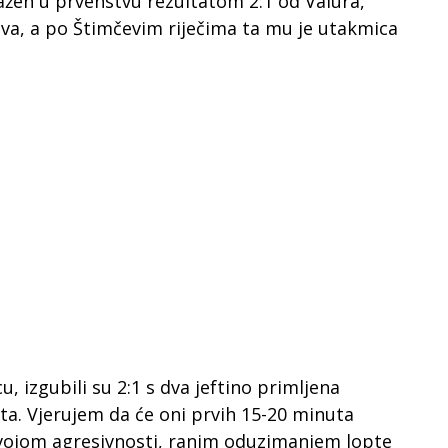
ažen u prvenstvu rezultatom 2:1 od Valura,
va, a po Štimčevim riječima ta mu je utakmica
, izgubili su 2:1 s dva jeftino primljena
ta. Vjerujem da će oni prvih 15-20 minuta
 svojom agresivnosti, ranim oduzimanjem lopte