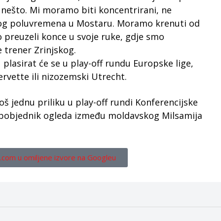
i nešto. Mi moramo biti koncentrirani, ne
vog poluvremena u Mostaru. Moramo krenuti od
preuzeli konce u svoje ruke, gdje smo
je trener Zrinjskog.
 plasirat će se u play-off rundu Europske lige,
ervette ili nizozemski Utrecht.
oš jednu priliku u play-off rundi Konferencijske
ti pobjednik ogleda između moldavskog Milsamija
.com u omiljene izvore na Googleu