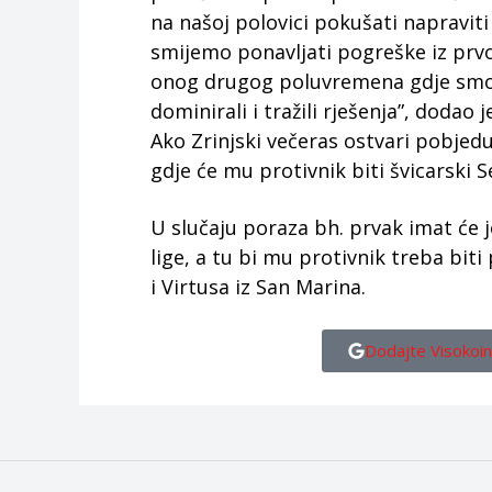
na našoj polovici pokušati napravit
smijemo ponavljati pogreške iz pr
onog drugog poluvremena gdje smo 
dominirali i tražili rješenja”, dodao 
Ako Zrinjski večeras ostvari pobjedu
gdje će mu protivnik biti švicarski S
U slučaju poraza bh. prvak imat će j
lige, a tu bi mu protivnik treba bi
i Virtusa iz San Marina.
Dodajte Visokoin