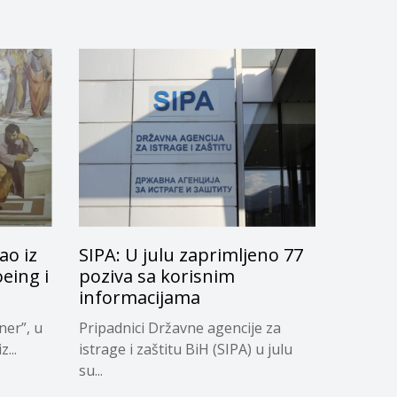
ao iz
SIPA: U julu zaprimljeno 77
oeing i
poziva sa korisnim
informacijama
ner”, u
Pripadnici Državne agencije za
...
istrage i zaštitu BiH (SIPA) u julu
su...