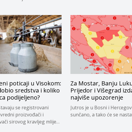
eni poticaji u Visokom:
Za Mostar, Banju Luku
dobio sredstva i koliko
Prijedor i Višegrad izd
ca podijeljeno?
najviše upozorenje
tavaju se registrovani
Jutros je u Bosni i Hercegov
ivredni proizvođači i
sunčano, a tako će se nastavi
vači sirovog kravljeg mlijeka