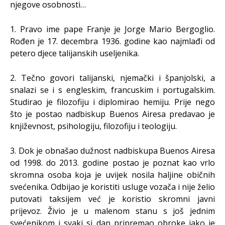
njegove osobnosti…
1. Pravo ime pape Franje je Jorge Mario Bergoglio.
Rođen je 17. decembra 1936. godine kao najmlađi od
petero djece talijanskih useljenika.
2. Tečno govori talijanski, njemački i španjolski, a
snalazi se i s engleskim, francuskim i portugalskim.
Studirao je filozofiju i diplomirao hemiju. Prije nego
što je postao nadbiskup Buenos Airesa predavao je
književnost, psihologiju, filozofiju i teologiju.
3. Dok je obnašao dužnost nadbiskupa Buenos Airesa
od 1998. do 2013. godine postao je poznat kao vrlo
skromna osoba koja je uvijek nosila haljine običnih
svećenika. Odbijao je koristiti usluge vozača i nije želio
putovati taksijem već je koristio skromni javni
prijevoz. Živio je u malenom stanu s još jednim
svećenikom i svaki si dan pripremao obroke iako je