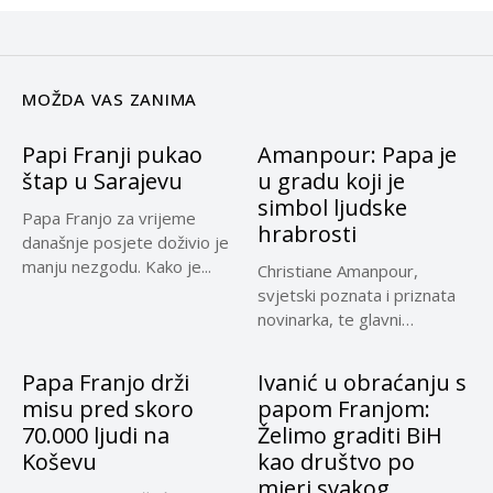
MOŽDA VAS ZANIMA
Papi Franji pukao
Amanpour: Papa je
štap u Sarajevu
u gradu koji je
simbol ljudske
Papa Franjo za vrijeme
hrabrosti
današnje posjete doživio je
manju nezgodu. Kako je...
Christiane Amanpour,
svjetski poznata i priznata
novinarka, te glavni
internacionalni
korespondent CNN-a...
Papa Franjo drži
Ivanić u obraćanju s
misu pred skoro
papom Franjom:
70.000 ljudi na
Želimo graditi BiH
Koševu
kao društvo po
mjeri svakog