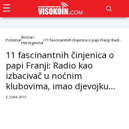
Bosna i
Početna
11 fascinantnih činjenica o papi Franji: Radio
Hercegovina
kao izbacivač u noćnim klubovima, imao
djevojku…
11 fascinantnih činjenica o
papi Franji: Radio kao
izbacivač u noćnim
klubovima, imao djevojku…
6. JUNA 2015.