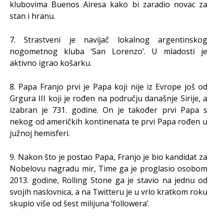
klubovima Buenos Airesa kako bi zaradio novac za
stan i hranu.
7. Strastveni je navijač lokalnog argentinskog
nogometnog kluba ‘San Lorenzo’. U mladosti je
aktivno igrao košarku.
8. Papa Franjo prvi je Papa koji nije iz Evrope još od
Grgura III koji je rođen na području današnje Sirije, a
izabran je 731. godine. On je također prvi Papa s
nekog od američkih kontinenata te prvi Papa rođen u
južnoj hemisferi.
9. Nakon što je postao Papa, Franjo je bio kandidat za
Nobelovu nagradu mir, Time ga je proglasio osobom
2013. godine, Rolling Stone ga je stavio na jednu od
svojih naslovnica, a na Twitteru je u vrlo kratkom roku
skupio više od šest milijuna ‘followera’.