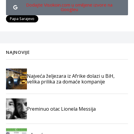
Dodajte Visokoin.com u omiljene izvore na
Googleu
Papa Sarajevo
NAJNOVIJE
Najveća željezara iz Afrike dolazi u BiH,
velika prilika za domaće kompanije
Preminuo otac Lionela Messija