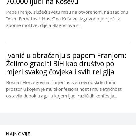
70.000 ljudi na Koševu
Papa Franjo, služeći svetu misu na otvorenom, na stadionu
“Asim Ferhatović Hase” na Koševu, izgovorio je riječi iz
zborne molitve, dijela Blagoslova s...
Ivanić u obraćanju s papom Franjom:
Želimo graditi BiH kao društvo po
mjeri svakog čovjeka i svih religija
Bosna i Hercegovina čini jedinstven evropski kulturni
prostor u kojem je multikonfesionalnost i multietničnost
ostavila dubok trag, i u kojem ljudi različitih konfesija...
NAJNOVIJE