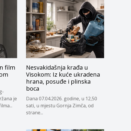
 film
Nesvakidašnja krađa u
skom
Visokom: Iz kuće ukradena
hrana, posuđe i plinska
boca
g-
ržana je
Dana 07.04.2026. godine, u 12,50
lma...
sati, u mjestu Gornja Zimča, od
strane...