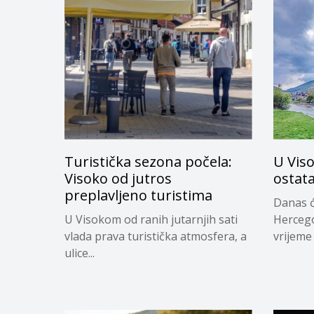
Turistička sezona počela:
U Vis
Visoko od jutros
ostata
preplavljeno turistima
Danas ć
U Visokom od ranih jutarnjih sati
Hercego
vlada prava turistička atmosfera, a
vrijeme 
ulice...