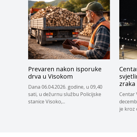
Prevaren nakon isporuke
Centa
drva u Visokom
svjetl
zraka
Dana 06.04.2026. godine, u 09,40
sati, u dežurnu službu Policijske
Centar 
stanice Visoko,...
decembr
je kroz 