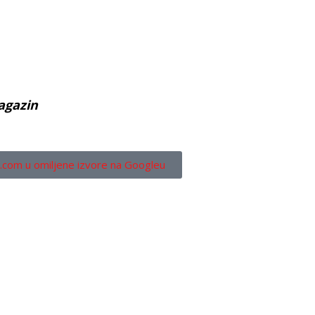
agazin
.com u omiljene izvore na Googleu