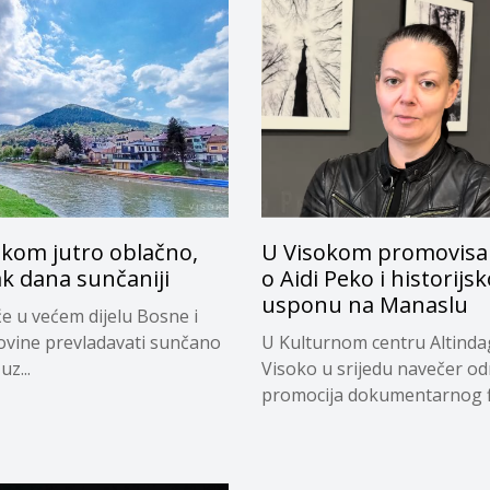
okom jutro oblačno,
U Visokom promovisan
k dana sunčaniji
o Aidi Peko i historij
usponu na Manaslu
e u većem dijelu Bosne i
vine prevladavati sunčano
U Kulturnom centru Altinda
uz...
Visoko u srijedu navečer od
promocija dokumentarnog fi