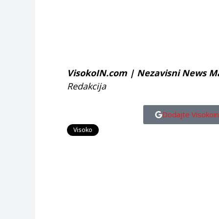
VisokoIN.com | Nezavisni News M
Redakcija
Dodajte Visokoin
Visoko