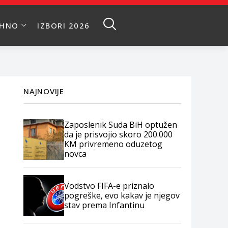
EHNO
IZBORI 2026
NAJNOVIJE
Zaposlenik Suda BiH optužen
da je prisvojio skoro 200.000
KM privremeno oduzetog
novca
Vodstvo FIFA-e priznalo
pogreške, evo kakav je njegov
stav prema Infantinu