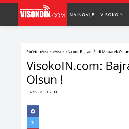
NAJNOVIJE
VISOKO
Početna
Visoko
VisokoIN.com: Bajram Šerif Mubarek Olsun
VisokoIN.com: Baj
Olsun !
6. NOVEMBRA 2011.