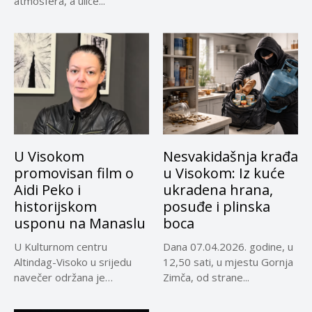
atmosfera, a ulice...
U Visokom
Nesvakidašnja krađa
promovisan film o
u Visokom: Iz kuće
Aidi Peko i
ukradena hrana,
historijskom
posuđe i plinska
usponu na Manaslu
boca
U Kulturnom centru
Dana 07.04.2026. godine, u
Altindag-Visoko u srijedu
12,50 sati, u mjestu Gornja
navečer održana je
Zimča, od strane...
promocija dokumentarnog
filma...