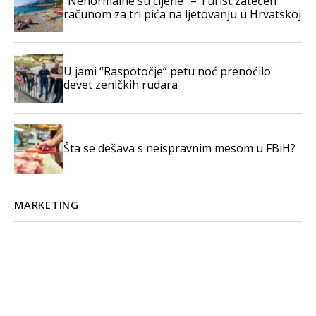
“Nenormalne su cijene” – Turist zatečen
računom za tri pića na ljetovanju u Hrvatskoj
U jami “Raspotočje” petu noć prenoćilo
devet zeničkih rudara
Šta se dešava s neispravnim mesom u FBiH?
MARKETING