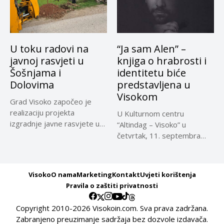
U toku radovi na
“Ja sam Alen” –
javnoj rasvjeti u
knjiga o hrabrosti i
Šošnjama i
identitetu biće
Dolovima
predstavljena u
Visokom
Grad Visoko započeo je
realizaciju projekta
U Kulturnom centru
izgradnje javne rasvjete u
“Altindag – Visoko” u
naseljima Šošnje...
četvrtak, 11. septembra
2025. godine,...
Visoko
O nama
Marketing
Kontakt
Uvjeti korištenja
Pravila o zaštiti privatnosti
Copyright 2010-2026 Visokoin.com. Sva prava zadržana.
Zabranjeno preuzimanje sadržaja bez dozvole izdavača.