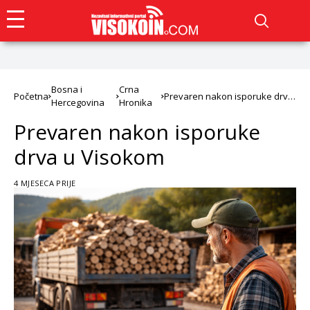
Bosna i
Crna
Početna
Prevaren nakon isporuke drva
Hercegovina
Hronika
u Visokom
Prevaren nakon isporuke
drva u Visokom
4 MJESECA PRIJE