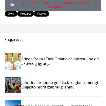
Dodajte Visokoin.com u omiljene izvore na
Googleu
Drva
Prevara
Visoko
NAJNOVIJE
Adnan Balta i Emir Omanović oprostili se od
aktivnog igranja
Jahorina prepuna gostiju iz regiona, mnogi
umjesto mora izabrali planinu