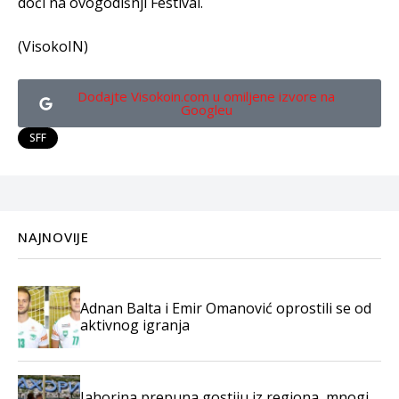
doći na ovogodišnji Festival.
(VisokoIN)
Dodajte Visokoin.com u omiljene izvore na
Googleu
SFF
NAJNOVIJE
Adnan Balta i Emir Omanović oprostili se od
aktivnog igranja
Jahorina prepuna gostiju iz regiona, mnogi